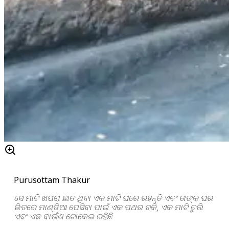
Purusottam Thakur
ସେ ମାଟି ଖପରା ଛାତ ଥିବା ଏକ ମାଟି ଘରେ ରହନ୍ତି ଏବଂ ତାଙ୍କ ଘର
ଭିତରେ ମାଣ୍ଡିଆ ପେସିବା ପାଇଁ ଏକ ପଥର ଚକି, ଏକ ମାଟି ଚୁଲି
ଏବଂ ଏକ ବାଉଁଶ ଟୋକେଇ ରହିଛି