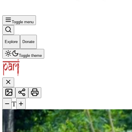
Toggle menu
Explore
Donate
Toggle theme
−
+
T