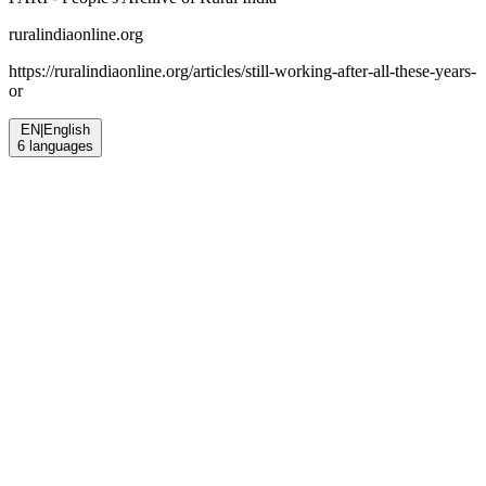
ruralindiaonline.org
https://ruralindiaonline.org/articles/
still-working-after-all-these-years-
or
EN
|
English
6
languages