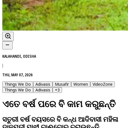
KALAHANDI, ODISHA
|
THU, MAY 07, 2026
Things We Do
Adivasis
Musafir
Women
VideoZone
Things We Do
Adivasis
+
3
ଏତେ ବର୍ଷ ପରେ ବି କାମ କରୁଛନ୍ତି
ସତୁରୀ ବର୍ଷ ବୟସରେ ବି କନ୍ଧ ଆଦିବାସୀ ମହିଳା
ଦାନମତୀ ମାଝୀ ଗାଈଗୋରୁ ଚରାଉଛନ୍ତି,