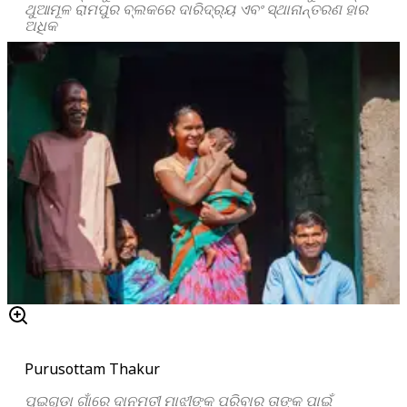
ଥୁଆମୂଳ ରାମପୁର ବ୍ଲକରେ ଦାରିଦ୍ର୍ୟ ଏବଂ ସ୍ଥାନାନ୍ତରଣ ହାର
ଅଧିକ
Purusottam Thakur
ପୁଇଗୁଡ଼ା ଗାଁରେ ଦାନମତୀ ମାଝୀଙ୍କ ପରିବାର ତାଙ୍କ ପାଇଁ