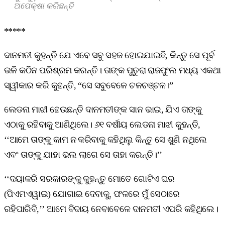
ଅପେକ୍ଷା କରିଛନ୍ତି
*****
ଦାନମତୀ କୁହନ୍ତି ଯେ ଏବେ ସବୁ ସହଜ ହୋଇଯାଇଛି, କିନ୍ତୁ ସେ ପୂର୍ବ
ଭଳି କଠିନ ପରିଶ୍ରମ କରନ୍ତି। ତାଙ୍କ ପୁତୁରା ରାଜଫୁଲ ମଧ୍ୟ ଏକଥା
ସ୍ୱୀକାର କରି କୁହନ୍ତି, “ସେ ସବୁବେଳେ ଚଳଚଞ୍ଚଳ।”
ଲେଡନା ମାଝୀ ହେଉଛନ୍ତି ଦାନମତୀଙ୍କ ସାନ ଭାଇ, ଯିଏ ତାଙ୍କୁ
ଏଠାକୁ ରହିବାକୁ ଆଣିଥିଲେ। ୬୧ ବର୍ଷୀୟ ଲେଡନା ମାଝୀ କୁହନ୍ତି,
‘‘ଆମେ ତାଙ୍କୁ କାମ ନ କରିବାକୁ କହିଥିଲୁ କିନ୍ତୁ ସେ ଶୁଣି ନଥିଲେ
ଏବଂ ତାଙ୍କୁ ଯାହା ଭଲ ଲାଗେ ସେ ତାହା କରନ୍ତି।’’
‘‘ଦୟାକରି ସରକାରଙ୍କୁ କୁହନ୍ତୁ ମୋତେ ଗୋଟିଏ ଘର
(ପିଏମଏୱାଇ) ଯୋଗାଇ ଦେବାକୁ, ଫଳରେ ମୁଁ ସେଠାରେ
ରହିପାରିବି,’’ ଆମେ ବିଦାୟ ନେବାବେଳେ ଦାନମତୀ ଏପରି କହିଥିଲେ।