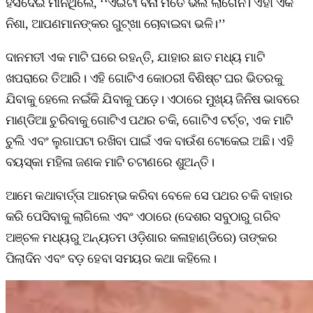
ହସିଦେଇ ମାନିଥିଲେ, ‘‘ଏଇଟା ବିନା ମତେ ଭଲ ଲାଗେନି। ଏହା ଏକ
ନିଶା, ଆପଣମାନଙ୍କର ଗୁଟ୍‌ଖା ଚୋବାଇବା ଭଳି।’’
ଦାନମତୀ ଏକ ମାଟି ଘରେ ରହନ୍ତି, ଯାହାର ଛାତ ମଧ୍ୟ ମାଟି
ଖପରାରେ ତିଆରି। ଏହି ଗୋଟିଏ କୋଠରୀ ବିଶିଷ୍ଟ ଘର ଭିତରକୁ
ଯିବାକୁ ହେଲେ ନଇଁକି ଯିବାକୁ ପଡ଼େ। ଏଠାରେ ମୁଖ୍ୟ ଜିନିଷ ଭାବରେ
ମାଣ୍ଡିଆ ଚୁରିବାକୁ ଗୋଟିଏ ପଥର ଚକି, ଗୋଟିଏ ଟର୍ଚ୍ଚ, ଏକ ମାଟି
ଚୁଲି ଏବଂ ଲୁଗାପଟା ରଖିବା ପାଇଁ ଏକ ବାଉଁଶ ଟୋକେଇ ଅଛି। ଏହି
ବୟସ୍କା ମହିଳା ଜଣକ ମାଟି ଚଟାଣରେ ଶୁଅନ୍ତି।
ଆମେ କଥାବାର୍ତ୍ତା ଆରମ୍ଭ କରିବା ବେଳେ ସେ ପଥର ଚକି ବାହାର
କରି ପେସିବାକୁ ଲାଗିଲେ ଏବଂ ଏଠାରେ (ଦେଶର ସବୁଠାରୁ ଗରିବ
ଅଞ୍ଚଳ ମଧ୍ୟରୁ ଅନ୍ୟତମ ଓଡ଼ିଶାର କଳାହାଣ୍ଡିରେ) ତାଙ୍କର
ପିଲାଦିନ ଏବଂ ବଡ଼ ହେବା ସମୟର କଥା କହିଲେ।