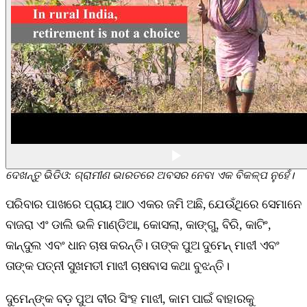
ଦେଖନ୍ତୁ ଭିଡିଓ: ଗ୍ରାମୀଣ ଭାରତରେ ଅବସର ନେବା ଏକ ବିକଳ୍ପ ନୁହେଁ।
ପରିବାର ପାଖରେ ପ୍ରାୟ ଆଠ ଏକର ଜମି ଅଛି, ଯେଉଁଥିରେ ସେମାନେ
ବାଜରା ଏଂ ଡାଲି ଭଳି ମାଣ୍ଡିଆ, କୋସଲା, କାଙ୍ଗୁ, ବିରି, କାଟିଂ,
କାନ୍ଦୁଲ ଏବଂ ଧାନ ଚାଷ କରନ୍ତି। ତାଙ୍କ ପୁଅ ଦୁମେନ୍‌ ମାଝୀ ଏବଂ
ତାଙ୍କ ପତ୍ନୀ ସୁଖମତୀ ମାଝୀ ଚାଷବାସ କଥା ବୁଝନ୍ତି।
ଦୁମେନ୍‌ଙ୍କ ବଡ଼ ପୁଅ ବୀର ସିଂହ ମାଝୀ, କାମ ପାଇଁ ବାହାରକୁ