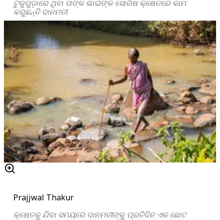
ଟୁକୁଗୁଡ଼ାରେ ଥିବା ତାଙ୍କ ଭାଇଙ୍କ ସୋରିଷ କ୍ଷେତରେ କାମ
କରୁଛନ୍ତି ଦାନମତୀ
Prajjwal Thakur
କ୍ଷେତକୁ ଯିବା ସମୟରେ ଦାନମତୀଙ୍କୁ ପ୍ରତିଦିନ ଏକ ଛୋଟ