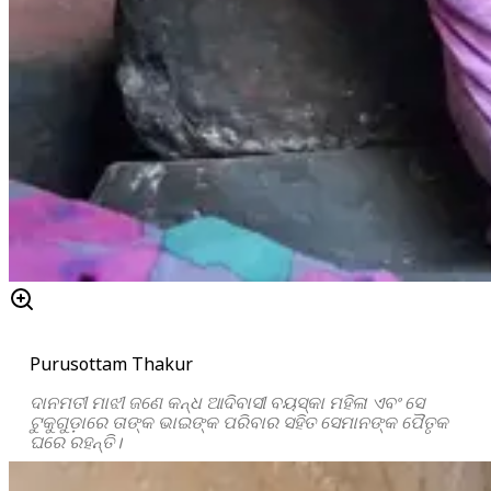
Purusottam Thakur
ଦାନମତୀ ମାଝୀ ଜଣେ କନ୍ଧ ଆଦିବାସୀ ବୟସ୍କା ମହିଳା ଏବଂ ସେ
ଟୁକୁଗୁଡ଼ାରେ ତାଙ୍କ ଭାଇଙ୍କ ପରିବାର ସହିତ ସେମାନଙ୍କ ପୈତୃକ
ଘରେ ରହନ୍ତି।