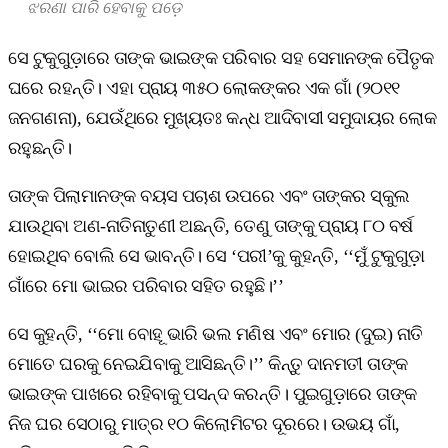
ଝରଣା ପାରି ହେବାକୁ ପଡ଼େ
ସେ ଟୁକୁଗୁଡ଼ାରେ ତାଙ୍କ ଭାଇଙ୍କ ପରିବାର ସହ ସେମାନଙ୍କ ପୈତୃକ
ଘରେ ରହନ୍ତି। ଏହା ପ୍ରାୟ ୩୫୦ ଲୋକଙ୍କର ଏକ ଗାଁ (୨୦୧୧
ଜନଗଣନା), ଯେଉଁଥିରେ ମୁଖ୍ୟତଃ କନ୍ଧ ଆଦିବାସୀ ସମୁଦାୟର ଲୋକ
ରହୁଛନ୍ତି।
ତାଙ୍କ ପିଲାମାନଙ୍କ ବୟସ ପଚାଶ ଉପରେ ଏବଂ ତାଙ୍କର ସ୍କୁଲ
ଯାଉଥିବା ଅଣ-ନାତିନାତୁଣୀ ଅଛନ୍ତି, ତେଣୁ ତାଙ୍କୁ ପ୍ରାୟ ୮୦ ବର୍ଷ
ହୋଇଥିବ ବୋଲି ସେ ଭାବନ୍ତି। ସେ ‘ପରୀ’କୁ କୁହନ୍ତି, ‘‘ମୁଁ ଟୁକୁଗୁଡ଼ା
ଗାଁରେ ମୋ ଭାଇର ପରିବାର ସହିତ ରହୁଛି।’’
ସେ କୁହନ୍ତି, ‘‘ମୋ ବୋହୂ ଭାରି ଭଲ ମଣିଷ ଏବଂ ମୋର (ଦୁଇ) ନାତି
ମୋତେ ଘରକୁ ନେଇଯିବାକୁ ଆସିଛନ୍ତି।’’ କିନ୍ତୁ ଦାନମତୀ ତାଙ୍କ
ଭାଇଙ୍କ ପାଖରେ ରହିବାକୁ ପସନ୍ଦ କରନ୍ତି। ପୁଇଗୁଡ଼ାରେ ତାଙ୍କ
ନିଜ ଘର ସେଠାରୁ ମାତ୍ର ୧୦ କିଲୋମିଟର ଦୂରରେ। ଉଭୟ ଗାଁ,