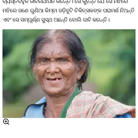
ବ୍ୟସ୍ତବହୁଳ ଜୀବନଯାପନ କରନ୍ତି। ସେ କୁହନ୍ତି ଯେ ସେ ମଝିରେ
ମଝିରେ ଜଣେ ଗୁଣିଆ କିମ୍ବା ଜଡ଼ିବୁଟି ଚିକିତ୍ସକଙ୍କ ପରାମର୍ଶ ନିଅନ୍ତି
ଏବଂ ସେ ସମ୍ପୂର୍ଣ୍ଣ ସୁସ୍ଥ ଅଛନ୍ତି ବୋଲି ଦାବି କରନ୍ତି।