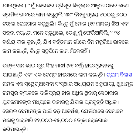
ଯାଉଥିଲେ। ‘‘ମୁଁ କେରଳର ତ୍ରିଶୂର ଜିଲ୍ଲାର ଆଲୁଆଠାରେ ଜଣେ
ଶ୍ରମିକ ଭାବରେ କାମ କରୁଥିଲି ଏବଂ ଦିନକୁ ପ୍ରାୟ ୫୦୦ରୁ ୬୦୦
ଟଙ୍କା ରୋଜଗାର କରୁଥିଲି। କିନ୍ତୁ ମୁଁ ମୋର (୧୧ ମାସର) ଝିଅ ଏବଂ
ପତ୍ନୀ ଜୟନ୍ତୀ ମନେ ପଡୁଥିଲେ, ତେଣୁ ମୁଁ ଫେରିଆସିଲି,’’ ୨୪
ବର୍ଷୀୟ ବୀର କୁହନ୍ତି, ଯିଏ ବର୍ତ୍ତମାନ ଗାଁରେ ଦିନ ମଜୁରିଆ ଭାବରେ
କାମ କରନ୍ତି, କିନ୍ତୁ ସବୁଦିନେ କାମ ମିଳେନାହିଁ।
ତାଙ୍କ ସାନ ଭାଇ ରୂପ ସିଂହ ମାଝୀ (୨୧ ବର୍ଷ) ହାଇଦ୍ରାବାଦକୁ
ଯାଇଛନ୍ତି ଏବଂ ଏକ ଟେଣ୍ଟ ହାଉସରେ କାମ କରନ୍ତି।
ଗ୍ରାମ ବିକାଶ
ନାମକ ଏକ ସ୍ୱେଚ୍ଛାସେବୀ ସଂସ୍ଥାର ଅଧ୍ୟୟନ ଅନୁଯାୟୀ, ଥୁଆମୂଳ
ରାମପୁର ବ୍ଲକରେ ଦାରିଦ୍ର୍ୟ ହାର ଅଧିକ ଥିବାରୁ ସେଠାକାର
ଯୁବକମାନଙ୍କ ମଧ୍ୟରେ ବାହାରକୁ ଯିବାର ପ୍ରବୃତ୍ତି ଅଧିକ।
କେରଳ ସେମାନଙ୍କ ପାଇଁ ବଡ଼ ଆକର୍ଷଣ, ଯେଉଁଠାରେ ସେମାନେ
ମାସକୁ ହାରାହାରି ୧୨,୦୦୦-୧୫,୦୦୦ ଟଙ୍କା ରୋଜଗାର
କରିପାରନ୍ତି।