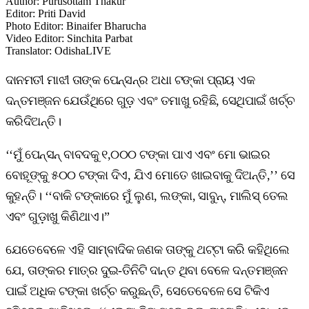
Author
:
Purusottam Thakur
Editor
:
Priti David
Photo Editor
:
Binaifer Bharucha
Video Editor
:
Sinchita Parbat
Translator
:
OdishaLIVE
ଦାନମତୀ ମାଝୀ ତାଙ୍କ ପେନ୍‌ସନ୍‌ର ଅଧା ଟଙ୍କା ପ୍ରାୟ ଏକ
ଦନ୍ତମଞ୍ଜନ ଯେଉଁଥିରେ ଗୁଡ଼ ଏବଂ ତମାଖୁ ରହିଛି, ସେଥିପାଇଁ ଖର୍ଚ୍ଚ
କରିଦିଅନ୍ତି।
‘‘ମୁଁ ପେନ୍‌ସନ୍ ବାବଦକୁ ୧,୦୦୦ ଟଙ୍କା ପାଏ ଏବଂ ମୋ ଭାଇର
ବୋହୂଙ୍କୁ ୫୦୦ ଟଙ୍କା ଦିଏ, ଯିଏ ମୋତେ ଖାଇବାକୁ ଦିଅନ୍ତି,’’ ସେ
କୁହନ୍ତି। ‘‘ବାକି ଟଙ୍କାରେ ମୁଁ ଲୁଣ, ଲଙ୍କା, ସାବୁନ୍, ମାଲିସ୍ ତେଲ
ଏବଂ ଗୁଡ଼ାଖୁ କିଣିଥାଏ।”
ଯେତେବେଳେ ଏହି ସାମ୍ବାଦିକ ଜଣକ ତାଙ୍କୁ ଥଟ୍ଟା କରି କହିଥିଲେ
ଯେ, ତାଙ୍କର ମାତ୍ର ଦୁଇ-ତିନିଟି ଦାନ୍ତ ଥିବା ବେଳେ ଦନ୍ତମଞ୍ଜନ
ପାଇଁ ଅଧିକ ଟଙ୍କା ଖର୍ଚ୍ଚ କରୁଛନ୍ତି, ସେତେବେଳେ ସେ ଟିକିଏ