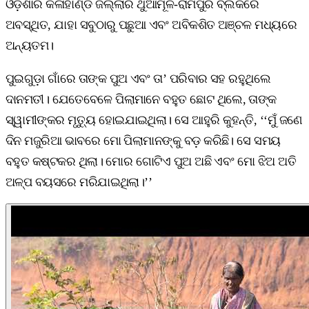
ଓଡ଼ିଶାର କଳାହାଣ୍ଡି ଜିଲ୍ଲାର ଥୁଆମୂଳ-ରାମପୁର ବ୍ଲକରେ
ଅବସ୍ଥିତ, ଯାହା ସବୁଠାରୁ ପଛୁଆ ଏବଂ ଅବିକଶିତ ଅଞ୍ଚଳ ମଧ୍ୟରେ
ଅନ୍ୟତମ।
ପୁଇଗୁଡ଼ା ଗାଁରେ ତାଙ୍କ ପୁଅ ଏବଂ ତା’ ପରିବାର ସହ ରହୁଥିଲେ
ଦାନମତୀ। ଯେତେବେଳେ ପିଲାମାନେ ବହୁତ ଛୋଟ ଥିଲେ, ତାଙ୍କ
ସ୍ୱାମୀଙ୍କର ମୃତ୍ୟୁ ହୋଇଯାଇଥିଲା। ସେ ଆହୁରି କୁହନ୍ତି, ‘‘ମୁଁ ଜଣେ
ଦିନ ମଜୁରିଆ ଭାବରେ ମୋ ପିଲାମାନଙ୍କୁ ବଡ଼ କରିଛି। ସେ ସମୟ
ବହୁତ କଷ୍ଟକର ଥିଲା। ମୋର ଗୋଟିଏ ପୁଅ ଅଛି ଏବଂ ମୋ ଝିଅ ଅତି
ଅଳ୍ପ ବୟସରେ ମରିଯାଇଥିଲା।’’