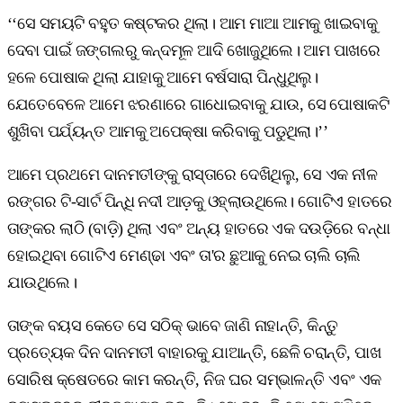
‘‘ସେ ସମୟଟି ବହୁତ କଷ୍ଟକର ଥିଲା। ଆମ ମାଆ ଆମକୁ ଖାଇବାକୁ
ଦେବା ପାଇଁ ଜଙ୍ଗଲରୁ କନ୍ଦମୂଳ ଆଦି ଖୋଜୁଥିଲେ। ଆମ ପାଖରେ
ହଳେ ପୋଷାକ ଥିଲା ଯାହାକୁ ଆମେ ବର୍ଷସାରା ପିନ୍ଧୁଥିଲୁ।
ଯେତେବେଳେ ଆମେ ଝରଣାରେ ଗାଧୋଇବାକୁ ଯାଉ, ସେ ପୋଷାକଟି
ଶୁଖିବା ପର୍ଯ୍ୟନ୍ତ ଆମକୁ ଅପେକ୍ଷା କରିବାକୁ ପଡୁଥିଲା।’’
ଆମେ ପ୍ରଥମେ ଦାନମତୀଙ୍କୁ ରାସ୍ତାରେ ଦେଖିଥିଲୁ, ସେ ଏକ ନୀଳ
ରଙ୍ଗର ଟି-ସାର୍ଟ ପିନ୍ଧି ନଦୀ ଆଡ଼କୁ ଓହ୍ଲାଉଥିଲେ। ଗୋଟିଏ ହାତରେ
ତାଙ୍କର ଲାଠି (ବାଡ଼ି) ଥିଲା ଏବଂ ଅନ୍ୟ ହାତରେ ଏକ ଦଉଡ଼ିରେ ବନ୍ଧା
ହୋଇଥିବା ଗୋଟିଏ ମେଣ୍ଢା ଏବଂ ତା'ର ଛୁଆକୁ ନେଇ ଚାଲି ଚାଲି
ଯାଉଥିଲେ।
ତାଙ୍କ ବୟସ କେତେ ସେ ସଠିକ୍ ଭାବେ ଜାଣି ନାହାନ୍ତି, କିନ୍ତୁ
ପ୍ରତ୍ୟେକ ଦିନ ଦାନମତୀ ବାହାରକୁ ଯାଆନ୍ତି, ଛେଳି ଚରାନ୍ତି, ପାଖ
ସୋରିଷ କ୍ଷେତରେ କାମ କରନ୍ତି, ନିଜ ଘର ସମ୍ଭାଳନ୍ତି ଏବଂ ଏକ