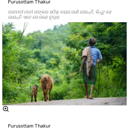
Purusottam Thakur
ଦାନମତୀ ମାଝୀ ତାଙ୍କର ସଠିକ୍ ବୟସ ଜାଣି ନାହାନ୍ତି, କିନ୍ତୁ ସେ
ଜାଣନ୍ତି ଏବେ ସେ ଜଣେ ବୃଦ୍ଧା
Purusottam Thakur