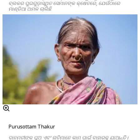
ବ୍ଲକର ପୁଇଗୁଡ଼ାସ୍ଥିତ ସେମାନଙ୍କ କ୍ଷେତରେ, ଯେଉଁଠାରେ
ମାଣ୍ଡିଆ ଅମଳ ଚାଲିଛି
Purusottam Thakur
ଦାନମତୀଙ୍କ ପୁଅ ଏବଂ ନାତିମାନେ କାମ ପାଇଁ ବାହାରକୁ ଯାଆନ୍ତି।