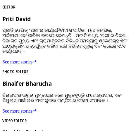
EDITOR
Priti David
ପ୍ରୀତି ଡେଭିଡ୍‌ ‘ପରୀ’ର କାର୍ଯ୍ୟନିର୍ବାହୀ ସଂପାଦିକା । ସେ ଜଙ୍ଗଲ,
ଆଦିବାସୀ ଏବଂ ଜୀବିକା ଉପରେ ଲେଖନ୍ତି । ପ୍ରୀତି ମଧ୍ୟ ‘ପରୀ’ର ଶିକ୍ଷା
ବିଭାଗର ମୁଖ୍ୟ ଏବଂ ଗ୍ରାମାଞ୍ଚଳର ବିଭିନ୍ନ ସମସ୍ୟାକୁ ଶ୍ରେଣୀଗୃହ ଏବଂ
ପାଠ୍ୟକ୍ରମ ଅନ୍ତର୍ଭୁକ୍ତ କରିବା ଲାଗି ବିଭିନ୍ନ ସ୍କୁଲ୍‌ ଏବଂ କଲେଜ ସହିତ
କାର୍ଯ୍ୟରତ ।
See more stories
PHOTO EDITOR
Binaifer Bharucha
ବିନାଇଫର ଭରୁଚା ମୁମ୍ବାଇର ଜଣେ ମୁକ୍ତବୃତ୍ତି ଫଟୋଗ୍ରାଫର, ଏବଂ
ପିପୁଲସ ଆର୍କାଇଭ ଅଫ ରୁରାଲ ଇଣ୍ଡିଆର ଫଟୋ ସଂପାଦକ ।
See more stories
VIDEO EDITOR