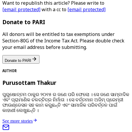
Want to republish this article? Please write to
[email protected]
with a cc to
[email protected]
Donate to PARI
All donors will be entitled to tax exemptions under
Section-80G of the Income Tax Act. Please double check
your email address before submitting.
Donate to PARI
AUTHOR
Purusottam Thakur
ପୁରୁଷୋତ୍ତମ ଠାକୁର ୨୦୧୫ ର ଜଣେ ପରି ଫେଲୋ । ସେ ଜଣେ ସାମ୍ବାଦିକ
ଏବଂ ପ୍ରାମାଣିକ ଚଳଚ୍ଚିତ୍ର ନିର୍ମାତା । ସେ ବର୍ତ୍ତମାନ ଅଜିମ୍‌ ପ୍ରେମ୍‌ଜୀ
ଫାଉଣ୍ଡେସନ ସହ କାମ କରୁଛନ୍ତି ଏବଂ ସାମାଜିକ ପରିବର୍ତ୍ତନ ପାଇଁ
କାହାଣୀ ଲେଖୁଛନ୍ତି ।
See more stories