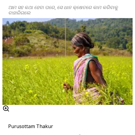
ଆମ ସହ କଥା ହେବା ପରେ, ସେ ଧାନ କ୍ଷେତରେ କାମ କରିବାକୁ
ବାହାରିଗଲେ
Purusottam Thakur