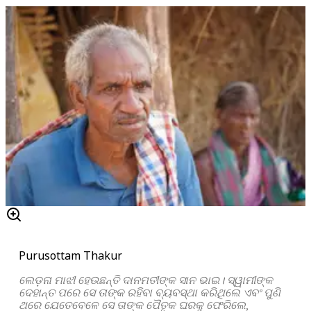
Purusottam Thakur
ଲେଡ଼ନା ମାଝୀ ହେଉଛନ୍ତି ଦାନମତୀଙ୍କ ସାନ ଭାଇ। ସ୍ୱାମୀଙ୍କ
ଦେହାନ୍ତ ପରେ ସେ ତାଙ୍କ ରହିବା ବ୍ୟବସ୍ଥା କରିଥିଲେ ଏବଂ ପୁଣି
ଥରେ ଯେତେବେଳେ ସେ ତାଙ୍କ ପୈତୃକ ଘରକୁ ଫେରିଲେ,