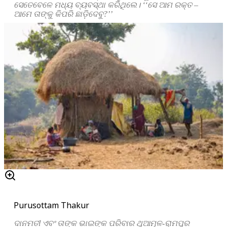
ସେତେବେଳେ ମଧ୍ୟ ବ୍ୟବସ୍ଥା କରିଥିଲେ। ‘‘ସେ ଆମ ରକ୍ତ –
ଆମେ ତାଙ୍କୁ କିପରି ଛାଡ଼ିଦେବୁ?’’
Purusottam Thakur
ଦାନମତୀ ଏବଂ ତାଙ୍କ ଭାଇଙ୍କ ପରିବାର ଥୁଆମୂଳ-ରାମପୁର