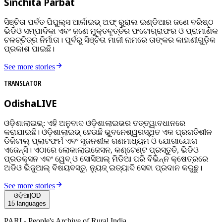
Sinchita Parbat
ସିଞ୍ଚିତା ପର୍ବତ ପିପୁଲ୍ସ ଆର୍କାଇଭ୍‌ ଅଫ୍‌ ରୁରାଲ ଇଣ୍ଡିଆର ଜଣେ ବରିଷ୍ଠ
ଭିଡିଓ ସମ୍ପାଦିକା ଏବଂ ଜଣେ ମୁକ୍ତବୃତ୍ତିର ଫଟୋଗ୍ରାଫର ଓ ପ୍ରାମାଣିକ
ଚଳଚ୍ଚିତ୍ର ନିର୍ମାତା। ପୂର୍ବରୁ ସିଞ୍ଚିତା ମାଜୀ ନାମରେ ତାଙ୍କର କାହାଣୀଗୁଡ଼ିକ
ପ୍ରକାଶ ପାଇଛି।
See more stories
TRANSLATOR
OdishaLIVE
ଓଡ଼ିଶାଲାଇଭ୍: ଏହି ଅନୁବାଦ ଓଡ଼ିଶାଲାଇଭର ତତ୍ତ୍ୱାବଧାନରେ
କରାଯାଇଛି। ଓଡ଼ିଶାଲାଇଭ୍ ହେଉଛି ଭୁବନେଶ୍ୱରସ୍ଥିତ ଏକ ପ୍ରଗତିଶୀଳ
ଡିଜିଟାଲ୍ ପ୍ଲାଟଫର୍ମ ଏବଂ ସୃଜନଶୀଳ ଗଣମାଧ୍ୟମ ଓ ଯୋଗାଯୋଗ
ଏଜେନ୍ସି। ଏଠାରେ ଲୋକାଲାଇଜେସନ, କଣ୍ଟେଣ୍ଟ ପ୍ରସ୍ତୁତି, ଭିଡିଓ
ପ୍ରଡକ୍ସନ ଏବଂ ୱେବ୍ ଓ ସୋସିଆଲ୍ ମିଡିଆ ପରି ବିଭିନ୍ନ କ୍ଷେତ୍ରରେ
ଅଡିଓ ଭିଜୁଆଲ୍‌ ବିଷୟବସ୍ତୁ, ନ୍ୟୁଜ୍ ଇତ୍ୟାଦି ସେବା ପ୍ରଦାନ କରୁଛୁ।
See more stories
ଓଡ଼ିଆ
|
OD
15
languages
PARI - People's Archive of Rural India