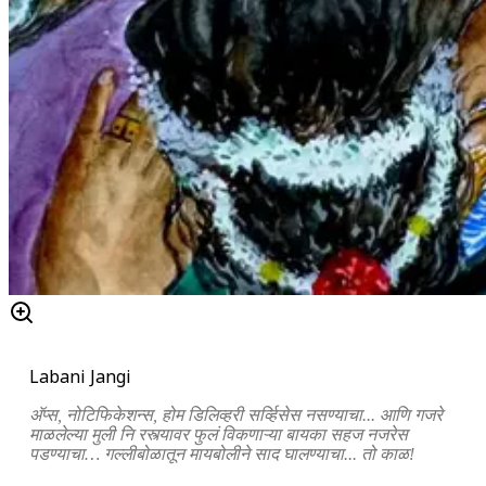
Labani Jangi
अ‍ॅप्स, नोटिफिकेशन्स, होम डिलिव्हरी सर्व्हिसेस नसण्याचा... आणि गजरे
माळलेल्या मुली नि रस्त्यावर फुलं विकणाऱ्या बायका सहज नजरेस
पडण्याचा… गल्लीबोळातून मायबोलीने साद घालण्याचा... तो काळ!