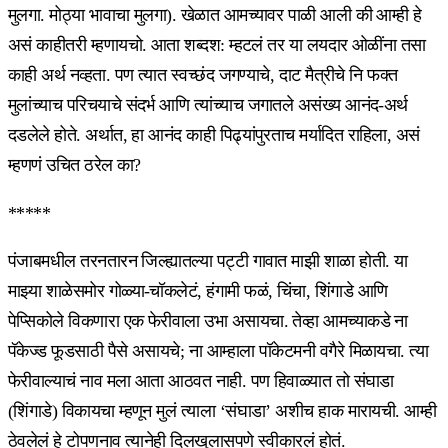
मुलगा. मोठ्या भावाचा मुलगा). खेळात आमच्यावर पाळी आली की आम्ही हे
असं काहीतरी म्हणायचो. आता शब्दश: म्हटलं तर या लयदार ओळींना तसा
काही अर्थ नव्हता. पण त्यात स्वच्छंद जगण्याचे, दाट मैत्रीचे नि फक्त
मुलांच्याच परिचयाचे संदर्भ आणि त्यांच्याच जगातले असंख्य आनंद-अर्थ
दडलेले होते. अर्थात, हा आनंद काही पिढ्यांपुरताच मर्यादित राहिला, असं
म्हणणं उचित ठरेल का?
*****
पंजाबमधील तरनतारन जिल्ह्यातल्या पट्टी गावात माझी शाळा होती. या
माझ्या शाळेसमोर गोळ्या-चॉकलेटं, हंगामी फळं, चिंचा, शिंगाडे आणि
पेप्सिकोले विकणारा एक फेरीवाला उभा असायचा. तेव्हा आमच्याकडे ना
पॅकेज्ड फूडसाठी पैसे असायचे; ना आम्हाला पॉकेटमनी वगैरे मिळायचा. त्या
फेरीवाल्याचं नाव मला आता आठवत नाही. पण हिवाळ्यात तो संघाडा
(शिंगाडे) विकायचा म्हणून मुलं त्याला ‘संघाडा’ अशीच हाक मारायची. आम्ही
ठेवलेलं हे टोपणनाव त्यानेही दिलखुलासपणे स्वीकारलं होतं.