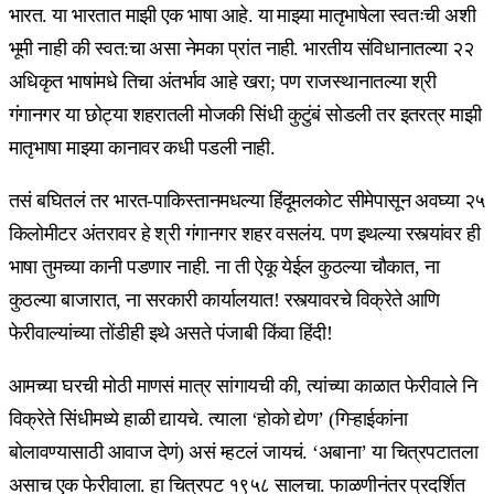
भारत. या भारतात माझी एक भाषा आहे. या माझ्या मातृभाषेला स्वतःची अशी
भूमी नाही की स्वत:चा असा नेमका प्रांत नाही. भारतीय संविधानातल्या २२
अधिकृत भाषांमधे तिचा अंतर्भाव आहे खरा; पण राजस्थानातल्या श्री
गंगानगर या छोट्या शहरातली मोजकी सिंधी कुटुंबं सोडली तर इतरत्र माझी
मातृभाषा माझ्या कानावर कधी पडली नाही.
तसं बघितलं तर भारत-पाकिस्तानमधल्या हिंदूमलकोट सीमेपासून अवघ्या २५
किलोमीटर अंतरावर हे श्री गंगानगर शहर वसलंय. पण इथल्या रस्त्यांवर ही
भाषा तुमच्या कानी पडणार नाही. ना ती ऐकू येईल कुठल्या चौकात, ना
कुठल्या बाजारात, ना सरकारी कार्यालयात! रस्त्यावरचे विक्रेते आणि
फेरीवाल्यांच्या तोंडीही इथे असते पंजाबी किंवा हिंदी!
आमच्या घरची मोठी माणसं मात्र सांगायची की, त्यांच्या काळात फेरीवाले नि
विक्रेते सिंधीमध्ये हाळी द्यायचे. त्याला ‘होको द्येण’ (गिऱ्हाईकांना
बोलावण्यासाठी आवाज देणं) असं म्हटलं जायचं. ‘अबाना’ या चित्रपटातला
असाच एक फेरीवाला. हा चित्रपट १९५८ सालचा. फाळणीनंतर प्रदर्शित