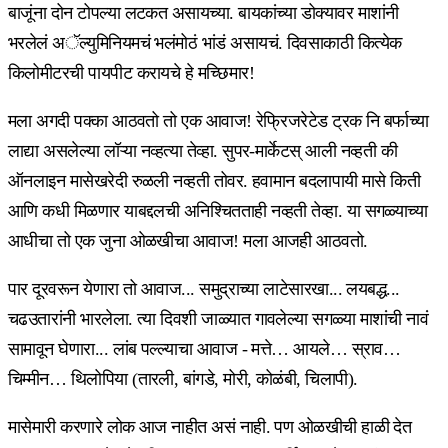
बाजूंना दोन टोपल्या लटकत असायच्या. बायकांच्या डोक्यावर माशांनी
भरलेलं अॅल्युमिनियमचं भलंमोठं भांडं असायचं. दिवसाकाठी कित्येक
किलोमीटरची पायपीट करायचे हे मच्छिमार!
मला अगदी पक्का आठवतो तो एक आवाज! रेफ्रिजरेटेड ट्रक नि बर्फाच्या
लाद्या असलेल्या लॉऱ्या नव्हत्या तेव्हा. सुपर-मार्केटस् आली नव्हती की
ऑनलाइन मासेखरेदी रुळली नव्हती तोवर. हवामान बदलापायी मासे किती
आणि कधी मिळणार याबद्दलची अनिश्चितताही नव्हती तेव्हा. या सगळ्याच्या
आधीचा तो एक जुना ओळखीचा आवाज! मला आजही आठवतो.
पार दूरवरून येणारा तो आवाज... समुद्राच्या लाटेसारखा... लयबद्ध...
चढउतारांनी भारलेला. त्या दिवशी जाळ्यात गावलेल्या सगळ्या माशांची नावं
सामावून घेणारा... लांब पल्ल्याचा आवाज - मत्ते… आयले… स्राव…
चिम्मीन… थिलोपिया (तारली, बांगडे, मोरी, कोळंबी, चिलापी).
मासेमारी करणारे लोक आज नाहीत असं नाही. पण ओळखीची हाळी देत