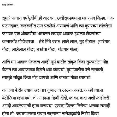
*****
सुमारे पन्नास वर्षांपूर्वीची ही आठवण. छत्तीसगडमधला महासमंद जिल्हा. गाव-
पाटणदादर. कडकडीत ऊन पडलेलं असायचं आणि त्या दुपारच्या शांततेला
जागवत एक ओळखीचा भारदस्त लयदार आवाज इथल्या लेकरांच्या
कानापर्यंत पोहोचयचा - ‘ठंडे मिठे बरफ, लाले लाल, मुह में डाल’ (गारेगार
गोळा, लालेलाल गोळा, बर्फाचा गोळा, थंडगार गोळा)
आणि मग आवाज ऐकताच आम्ही मुलं वाटीत तांदूळ किंवा सुकवलेला मोह
घेऊन त्या आवाजाच्या दिशेने धाव घ्यायचो. कुणापाशीच पैसे नसायचे.
त्यामुळे तांदूळ किंवा मोह द्यायचो आणि बर्फाचा गोळा घ्यायचो.
तसं त्या फेरीवाल्याचं खरं नाव कुणालाच ठाऊक नव्हतं. आम्ही त्याला
बेंटीखिया म्हणायचो. तो आम्हाला नेहमी दीदी, काका, दादा अशी काहीतरी
अगदी आपलेपणाची हाक मारायचा. एखादा फिरता निरोप्या असावा तसाही
होता तो. जवळपासच्या गावात राहणाऱ्या नातेवाईकांचे निरोप किंवा