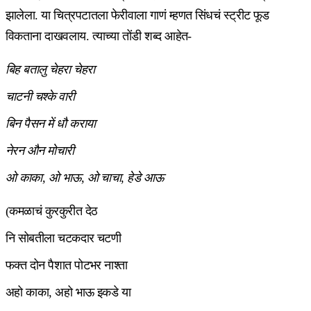
झालेला. या चित्रपटातला फेरीवाला गाणं म्हणत सिंधचं स्ट्रीट फूड
विकताना दाखवलाय. त्याच्या तोंडी शब्द आहेत-
बिह बतालु चेहरा चेहरा
चाटनी चश्के वारी
बिन पैसन में धौ कराया
नेरन औन मोचारी
ओ काका, ओ भाऊ, ओ चाचा, हेडे आऊ
(कमळाचं कुरकुरीत देठ
नि सोबतीला चटकदार चटणी
फक्त दोन पैशात पोटभर नाश्ता
अहो काका, अहो भाऊ इकडे या