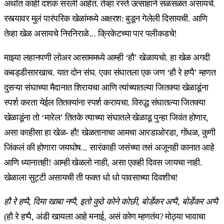
अर्थात काही दशकं सरली आहेत. तेव्हा रस्ते उत्साहाने सळसळत असायचे.
रस्त्यावर मुलं पारंपरिक खेळांमध्ये अक्षरश: बुडून गेलेली दिसायची. आणि
तेव्हा खेळ असायचे निरनिराळे... क्रिकेटच्या पार पलीकडचे!
माझ्या लहानपणी लोअर आसाममध्ये आम्ही ‘हौ’ खेळायचो. हा खेळ अगदी
कबड्डीसारखाच. यात दोन संघ. एका संघातला एक जण ‘हौ रे हप्पै’ म्हणत
दुसऱ्या संघाच्या मैदानात शिरायचा आणि त्यांच्यातल्या जितक्या खेळाडूंना
स्पर्श करता येईल तितक्यांना स्पर्श करायचा. विरुद्ध संघातल्या जितक्या
खेळाडूंना तो ‘मारेल’ तितके त्याच्या संघातले खेळाडू पुन्हा जिवंत होणार,
असा काहीसा हा खेळ- हौ! खेळतानाचा आमचा आरडाओरडा, गोंधळ, कुणी
जिंकलं की होणारा जयघोष... सारंकाही जसंच्या तसं अजूनही कानात आहे
आणि ध्यानातही! आम्ही खेळलो नाही, असा एकही दिवस जायचा नाही.
खेळाला सुट्टी असायची ती फक्त धो धो पावसाच्या दिवशीच!
हौ रे हप्पै, दिमा खाबा नप्पै, इतो कुठे कोने कोछी, बोर्डेकर अप्पै, बोर्डेकर अप्पै
(हौ रे हप्पै, अंडी खायला आहे मनाई, असं कोण म्हणतंय? मोठ्या भावाचा