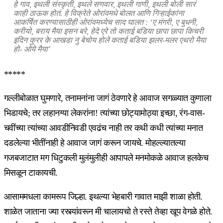
हे गाव, इथली संस्कृती, इथले सणवार, इथली गाणी, इथली बोली सारं
काही ठाऊक होतं. हे विक्रेते ओरांवमधे बोलत आणि गिऱ्हाईकांना
आकर्षित करण्यासाठीही ओरांवमध्येच साद घालत : ‘ए मंगरी, ए बुधनी,
करीयो, बराय मैया इसन बरे, हेदे एरे तो कताई बडिया छापा छापा किचरी
इदिन कुरर के आखडा नु बेचोय होले कताई बडिया झलर-मलर एथरो मैया
हो- ओये मैया’
*****
गल्लीबोळात घुमणारे, तनामनांना जागं ठेवणारे हे आवाज सगळ्यात कुणाला
भिडायचे; तर लहानग्या लेकरांना! त्यांच्या छोट्यामोठ्या इच्छा, रंग-वास-
चवींच्या त्यांच्या आवडीनिवडी एवढंच नाही तर कधी कधी त्यांच्या मनात
दडलेल्या भीतींनाही हे आवाज जागं करून जायचे. मोहल्ल्यातल्या
गजबजाटात मग धिटुकली मुलंमुलीही आपापले मनमोकळे आवाज हलकेच
मिसळून टाकायची.
आसाममधला कामरूप जिल्हा. इथल्या भेहबारी गावात माझी शाळा होती.
शाळेत जाताना ज्या रस्त्यांवरून मी चालायचो ते रस्ते तेव्हा खूप वेगळे होते.