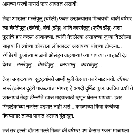
आमच्या घरची माणसं फार आवडत असावी!
तेव्हा आम्हाला मल्लेपुलु (चमेली) फक्त उन्हाळ्यातच मिळायची. बाकी वर्षभर
त्या चेमंतीपुलु (शेवंती), बंती (झेंडू) आणि कारबंतुलु (फ्रेंच झेंडू) अशा
फुलांचे हार करून आणायच्या. त्यांनी नेसलेल्या असायच्या जुन्या विटलेल्या
साड्या नि त्यांच्या कोपराला लोंबकाळत असायच्या बांबूच्या टोपल्या...
रंगीबेरंगी फुलांच्या माळांनी ओसंडून वाहणाऱ्या! त्या यायच्या त्या हाळी देत
देतच...
मल्लेपुलु… चेमंतीपुलु… कागडालु… कारबंतुलु…
तेव्हा उन्हाळ्याच्या सुट्ट्यांमधे आम्ही मुली केसात गजरे माळायचो.
दोंतारा
मल्ले
(कोमल दुहेरी पाकळ्यांचा मोगरा) हे अगदी दुर्मिळ फूल. क्वचित कधी ते
उमलायचं तेव्हा
पिन्नी
ते खास माझ्यासाठी म्हणून घेऊन यायच्या- इतर
गिऱ्हाईकांच्या नजरेस पडणार नाही असं... कमळाच्या किंवा केळीच्या
हिरव्यागार ताज्या पानात अलगद गुंडाळून.
तसं तर हल्ली दोंतारा मल्ले मिळतं की वर्षभर! पण केसात गजरा माळायला