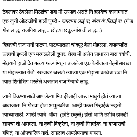
टेबलावर ठेवलेला मिठाईचा डबा मी उघडत असते नि हलकेच कानामनात
एक जुनी ओळखीची हाळी घुमते -
रामदाना लाई बा, बोवा के मिठाई बा.
(गोड
गोड लाडू, राजगिरा लाडू... छोट्या छकुल्यांसाठी लाडू...)
बिहारची राजधानी पाटणा. पाटण्यातला चांदपूर बेला मोहल्ला. कडकडीत
उन्हाची इथली एक मरगळलेली दुपार. तेव्हा मी असेन साधारण बारा वर्षांची.
मोठ्याने हाळी देत गल्ल्यागल्ल्यांमधून चाललेला एक फेरीवाला नेहमीसारखा
या मोहल्ल्यात येतो. खांद्यावर असतो त्याच्या एक मोठ्ठासा काचेचा डबा नि
त्यात शिगोशिग भरलेले असतात राजगिऱ्याचे लाडू
.
त्याने विकण्यासाठी आणलेल्या मिठाईपेक्षाही जास्त माधुर्य होतं त्याच्या
आवाजात! नि गोडवा होता आपुलकीचा! आम्ही फक्त गिऱ्हाईकं नव्हतो
त्याच्यासाठी. आम्ही त्याचे ‘बौवा’ (छोटे छकुले) होतो आणि तशीच हाकही
द्यायचा तो आम्हाला. ना कुणी विक्रेता, ना कुणी गिऱ्हाईक. ना बाजाराची
गणितं, ना औपचारिक नातं. सगळाच आपलेपणाचा मामला.