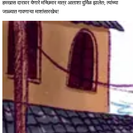
हमखास दारावर येणारे मच्छिमार मात्र आताशा दुर्मिळ झालेत; त्यांच्या
जाळ्यात गावणाऱ्या माशांसारखेच!