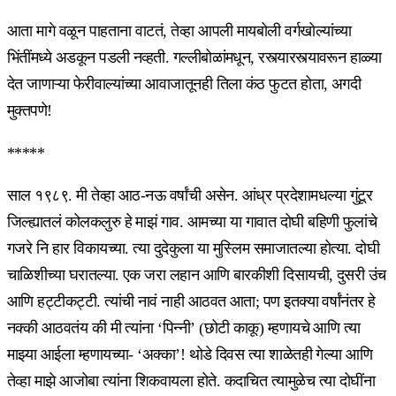
आता मागे वळून पाहताना वाटतं, तेव्हा आपली मायबोली वर्गखोल्यांच्या
भिंतींमध्ये अडकून पडली नव्हती. गल्लीबोळांमधून, रस्त्यारस्त्यावरून हाळ्या
देत जाणाऱ्या फेरीवाल्यांच्या आवाजातूनही तिला कंठ फुटत होता, अगदी
मुक्तपणे!
*****
साल १९८९. मी तेव्हा आठ-नऊ वर्षांची असेन. आंध्र प्रदेशामधल्या गुंटूर
जिल्ह्यातलं कोलकलुरु हे माझं गाव. आमच्या या गावात दोघी बहिणी फुलांचे
गजरे नि हार विकायच्या. त्या दुदेकुला या मुस्लिम समाजातल्या होत्या. दोघी
चाळिशीच्या घरातल्या. एक जरा लहान आणि बारकीशी दिसायची, दुसरी उंच
आणि हट्टीकट्टी. त्यांची नावं नाही आठवत आता; पण इतक्या वर्षांनंतर हे
नक्की आठवतंय की मी त्यांना ‘पिन्नी’ (छोटी काकू) म्हणायचे आणि त्या
माझ्या आईला म्हणायच्या- ‘अक्का’! थोडे दिवस त्या शाळेतही गेल्या आणि
तेव्हा माझे आजोबा त्यांना शिकवायला होते. कदाचित त्यामुळेच त्या दोघींना