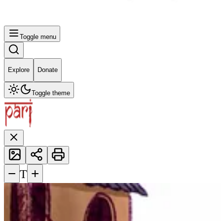
Toggle menu
Explore
Donate
Toggle theme
−
+
T