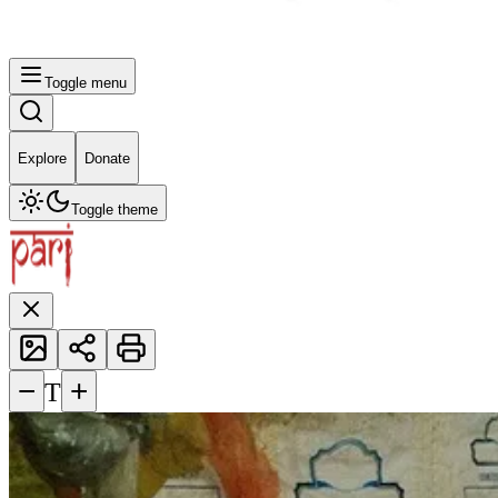
Toggle menu
Explore
Donate
Toggle theme
−
+
T