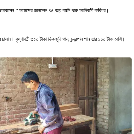
ভালোবাসেন!” আমাদের জানালেন ৪৫ বছর বয়সি থারু আদিবাসী কারিগর।
ে চালান। কৃষ্ণাবতী ৩৫০ টাকা দিনমজুরি পান, চন্দ্রপাল পান তার ১০০ টাকা বেশি।