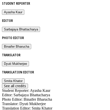
STUDENT REPORTER
Ayasha Kaur
EDITOR
Sarbajaya Bhattacharya
PHOTO EDITOR
Binaifer Bharucha
TRANSLATOR
Dyuti Mukherjee
TRANSLATION EDITOR
Smita Khator
See all credits
Student Reporter
:
Ayasha Kaur
Editor
:
Sarbajaya Bhattacharya
Photo Editor
:
Binaifer Bharucha
Translator
:
Dyuti Mukherjee
Translation Editor
:
Smita Khator