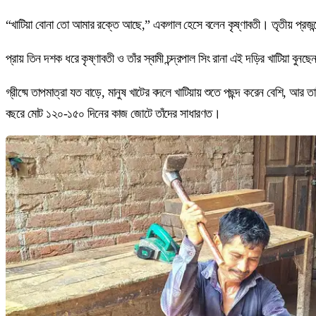
“খাটিয়া বোনা তো আমার রক্তে আছে,” একগাল হেসে বলেন কৃষ্ণাবতী। তৃতীয় প্রজ
প্রায় তিন দশক ধরে কৃষ্ণাবতী ও তাঁর স্বামী চন্দ্রপাল সিং রানা এই দড়ির খাটিয়া বু
গ্রীষ্মে তাপমাত্রা যত বাড়ে, মানুষ খাটের বদলে খাটিয়ায় শুতে পছন্দ করেন বেশি, আর
বছরে মোট ১২০-১৫০ দিনের কাজ জোটে তাঁদের সাধারণত।