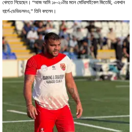
খেলতে গিয়েছেন। “আজ আমি ১৮-২০টার মতন মোটরসাইকেল জিতেছি, একখান
হার্লে-ডেভিডসনও,” তিনি বললেন।