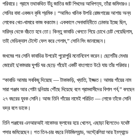
পরিবারে। গ্রামে তথাকথিত উঁচু জাতির জাট শিখদের আধিপত্য, তাঁরা জমিদারও।
সোনির বাবা একজন কৃষি শ্রমিক। “আমিও খানিক উপরি রোজগারের আশায় অন্য
লোকের খেত-খামারে কাজ করতাম। এককালে সেনাবাহিনীতে ঢোকার ইচ্ছে ছিল,
দারিদ্র থেকে বাঁচতে হবে তো। কিন্তু কাবাডি খেলতে গিয়ে চোখে চোট পেয়েছিলাম,
তাই মেডিক্যাল টেস্টে ফেল করে গেলাম,” সোনি সিং জানাচ্ছেন।
জখমের পর সোনি কাবাডির উপরেই পুরোপুরি মনোনিবেশ করেন। ছেলেটির মেধার
জোরেই দু'কামরার ঘুপচি ঘর ছেড়ে গাঁয়েই একটি বাংলোতে উঠে যায় তাঁর পরিবার।
“কাবাডি আমায় সবকিছু দিয়েছে — টাকাকড়ি, খ্যাতি, ইজ্জত। আমার গাঁয়ের নাম
সারা পঞ্জাব আর গোটা দুনিয়ায় পৌঁছে দিয়েছে বলে গ্রামবাসীদের বিশাল গর্ব,” বলছেন
২৭ বছরের যুবক সোনি। আজ তিনি গাঁয়ের নামেই পরিচিত — লোকে তাঁকে সোনি
ভদ্র বলে ডাকে।
তিনি পঞ্জাবের এনআরআই নাকোদর ক্লাবের হয়ে খেলেন, এছাড়া বিলেতেও যথেষ্ট
পসার জমিয়েছেন। গত তিন-চার বছরে নিউজিল্যান্ড, অস্ট্রেলিয়া আর ইংল্যান্ডে