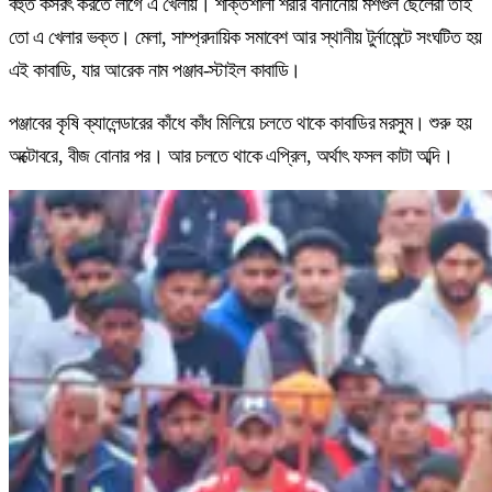
বহুত কসরৎ করতে লাগে এ খেলায়। শক্তিশালী শরীর বানানোয় মশগুল ছেলেরা তাই
তো এ খেলার ভক্ত। মেলা, সাম্প্রদায়িক সমাবেশ আর স্থানীয় টুর্নামেন্টে সংঘটিত হয়
এই কাবাডি, যার আরেক নাম পঞ্জাব-স্টাইল কাবাডি।
পঞ্জাবের কৃষি ক্যালেন্ডারের কাঁধে কাঁধ মিলিয়ে চলতে থাকে কাবাডির মরসুম। শুরু হয়
অক্টোবরে, বীজ বোনার পর। আর চলতে থাকে এপ্রিল, অর্থাৎ ফসল কাটা অব্দি।