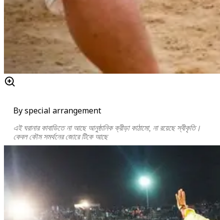
By special arrangement
এই ঘরানার কাবাডিতে না আছে আনুষ্ঠানিক ক্রীড়া কাঠামো, না রয়েছে স্বীকৃতি।
কেবল কৌম সমর্থনের জোরে টিকে আছে