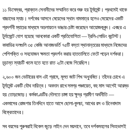
১১ ডিসেম্বর, প্রাক্তন সেনানীদের সম্মানিত করে শুরু হয় টুর্নামেন্ট। প্রথমেই থাকে
বাচ্চাদের ম্যাচ। দর্শকের আসনে মেয়েদের স্থান নামমাত্র হলেও মেয়েদের একটি
প্রদর্শনী ম্যাচের মাধ্যমে অচলায়তন ভাঙার চেষ্টা করেছেন আয়োজকবৃন্দ। এবছর এ
টুর্নামেন্টে যোগ হয়েছে আনকোরা একটি প্রতিযোগিতা — ট্রলি-লোডিং কন্টেস্ট।
কাবাডির দলগুলি ৩৫ কেজি আনাজভর্তি ৭৫টি বস্তা স্থানান্তরের মাধ্যমে নিজেদের
পেশিশক্তি ও সহযোজন ক্ষমতা প্রদর্শন করায় হাততালিতে ফেটে পড়েন দর্শকরা।
চূড়ান্ত ম্যাচটি খতম হতে হতে রাত ২টো বেজে গিয়েছিল।
২,৬০০ জন ভোটারের বাস এই গ্রামে, মূলত জাট শিখ অধ্যুষিত। তাঁদের চোখে এ
টুর্নামেন্ট একটি যৌথ দায়িত্ব। অবদান রাখে সমগ্র পঞ্চায়েত, বহু মাস আগেই আরম্ভ
হয় তোড়জোড়। কর্মকাণ্ডটির দৌলতে চাঙ্গা হয় ক্ষুদ্র গ্রামীণ অর্থনীতি —
একমাসের রোজগার তিনদিনে হাতে আসে ছোলা-কুলচা, আখের রস ও চিনেবাদাম
বিক্রেতাদের।
সব বয়সের পুরুষরাই বিকেল জুড়ে লাইন দেন ময়দানে, তবে দর্শকমহলের সিংহভাগই