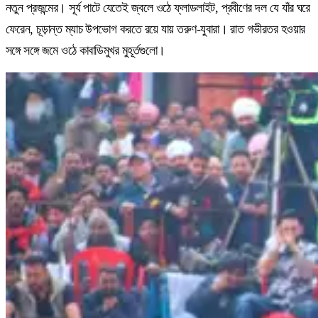
নতুন প্রজন্মের। সূর্য পাটে যেতেই জ্বলে ওঠে ফ্লাডলাইট, প্রবীণের দল যে যাঁর ঘরে
ফেরেন, চূড়ান্ত ম্যাচ উপভোগ করতে রয়ে যায় তরুণ-যুবারা। রাত গভীরতর হওয়ার
সঙ্গে সঙ্গে জমে ওঠে কাবাডিমুখর মুহূর্তগুলো।