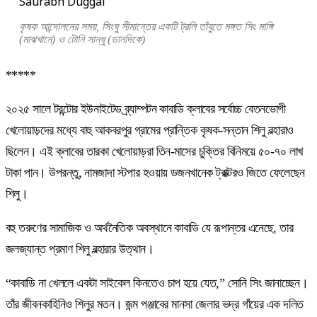
Saurabh Duggal
কৃষক আন্দোলনের সময়, সিংঘু সীমান্তের একটি ট্রলি তাঁবুতে মঙ্গত সিং মাঙ্গি
(মাঝখানে) ও টোনি সান্ধু (ডানদিকে)
*****
২০২৫ সালে টরন্টোর ইউনাইটেড ব্র্যাম্পটন কাবাডি ক্লাবের সর্বোচ্চ বেতনভোগী
খেলোয়াড়দের মধ্যে বাহু আকবরপুর গ্রামের প্রান্তিক কৃষক-সন্তান শিলু বল্হারাও
ছিলেন। এই ক্লাবের তারকা খেলোয়াড়রা তিন-মাসের চুক্তির বিনিময়ে ৫০-৭০ লাখ
টাকা পান। উপরন্তু, নামজাদা স্টপার হওয়ায় ডজনখানেক ট্রাক্টরও জিতে ফেলেছেন
শিলু।
বহু তরুণের সামাজিক ও অর্থনৈতিক অবস্থানে কাবাডি যে রূপান্তর এনেছে, তার
জলজ্যান্ত প্রমাণ শিলু বল্হারার উত্থান।
“কাবাডি না খেললে একটা সাইকেল কিনতেও চাপ হয়ে যেত,” সোনি সিং জানাচ্ছেন।
তাঁর জীবনকাহিনিও শিলুর মতন। জন্ম পঞ্জাবের মানসা জেলার ভদ্র গাঁয়ের এক দলিত