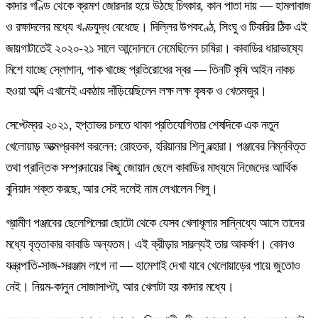
কাদার গণ্ডি থেকে ক্রমশ জোরদার হয়ে উঠছে চিৎকার, কান পাতা দায় — হামলাবাজ
ও রক্ষাদলের মধ্যে খণ্ডযুদ্ধ বেধেছে। দিল্লির উপকণ্ঠে, সিংঘু ও টিকরির ঠিক এই
জায়গাটাতেই ২০২০-২১ সালে আন্দোলনে নেমেছিলেন চাষিরা। কাবাডির ধারাভাষ্যে
মিশে যাচ্ছে স্লোগান, পাক খাচ্ছে প্রতিরোধের স্বর — তিনটি কৃষি আইন নাকচ
হওয়া অব্দি এখানেই একঠায় দাঁড়িয়েছিলেন লক্ষ লক্ষ কৃষক ও খেতমজুর।
সেপ্টেম্বর ২০২১, হপ্তাভর চলতে থাকা প্রতিযোগিতার শেষদিকে এক নতুন
খেলোয়াড় আত্মপ্রকাশ করলেন: রোহতক, হরিয়ানার শিলু বল্হারা। পঞ্জাবের নিম্নবিত্ত
তথা প্রান্তিক সম্প্রদায়ের কিছু জোয়ান ছেলে কাবাডির মাধ্যমে নিজেদের আর্থিক
বুনিয়াদ শক্ত করছে, আর সেই দলেই নাম লেখালেন শিলু।
গ্রামীণ পঞ্জাবের ছেলেপিলেরা ছোটো থেকে যেসব খেলাধূলার সান্নিধ্যে আসে তাদের
মধ্যে বৃত্তাকার কাবাডি অন্যতম। এই ক্রীড়ার সারল্যই তার আকর্ষণ। কোনও
যন্ত্রপাতি-সাজ-সরঞ্জাম লাগে না — হামেশাই দেখা যাবে খেলোয়াড়ের পায়ে জুতোও
নেই। নিয়ম-কানুন সোজাসাপ্টা, আর খেলাটা হয় কাদার মধ্যে।