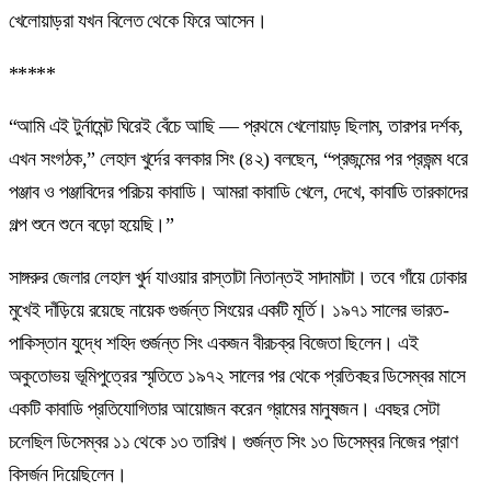
খেলোয়াড়রা যখন বিলেত থেকে ফিরে আসেন।
*****
“আমি এই টুর্নামেন্ট ঘিরেই বেঁচে আছি — প্রথমে খেলোয়াড় ছিলাম, তারপর দর্শক,
এখন সংগঠক,” লেহাল খুর্দের বলকার সিং (৪২) বলছেন, “প্রজন্মের পর প্রজন্ম ধরে
পঞ্জাব ও পঞ্জাবিদের পরিচয় কাবাডি। আমরা কাবাডি খেলে, দেখে, কাবাডি তারকাদের
গল্প শুনে শুনে বড়ো হয়েছি।”
সাঙ্গরুর জেলার লেহাল খুর্দ যাওয়ার রাস্তাটা নিতান্তই সাদামাটা। তবে গাঁয়ে ঢোকার
মুখেই দাঁড়িয়ে রয়েছে নায়েক গুর্জন্ত সিংয়ের একটি মূর্তি। ১৯৭১ সালের ভারত-
পাকিস্তান যুদ্ধে শহিদ গুর্জন্ত সিং একজন বীরচক্র বিজেতা ছিলেন। এই
অকুতোভয় ভূমিপুত্রের স্মৃতিতে ১৯৭২ সালের পর থেকে প্রতিবছর ডিসেম্বর মাসে
একটি কাবাডি প্রতিযোগিতার আয়োজন করেন গ্রামের মানুষজন। এবছর সেটা
চলেছিল ডিসেম্বর ১১ থেকে ১৩ তারিখ। গুর্জন্ত সিং ১৩ ডিসেম্বর নিজের প্রাণ
বিসর্জন দিয়েছিলেন।