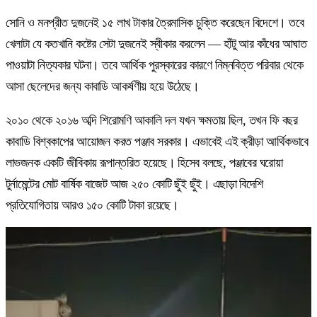
সোনি ও মনপ্রীত দুজনেই ১৫ লাখ টাকার ত্রৈমাসিক চুক্তি করেছেন বিদেশে। তবে
খেলাটা যে কতখানি কষ্টের সেটা দুজনেই স্বীকার করলেন — হাঁটু আর কাঁধের আঘাত
পাওয়াটা নিত্যকার ঘটনা। তবে আর্থিক পুরস্কারের কারণে নিম্নবিত্ত পরিবার থেকে
আসা ছেলেদের জন্য কাবাডি আকর্ষণীয় হয়ে উঠেছে।
২০১০ থেকে ২০১৬ অব্দি শিরোমণি আকালি দল যখন ক্ষমতায় ছিল, তখন ফি বছর
কাবাডি বিশ্বকাপের আয়োজন করত পঞ্জাব সরকার। এভাবেই এই ক্রীড়া আর্থিকভাবে
লাভজনক একটি জীবিকায় রূপান্তরিত হয়েছে। হিসেব বলছে, পঞ্জাবের ঘরোয়া
টুর্নামেন্টের মোট বার্ষিক বাজেট আজ ২৫০ কোটি ছুঁই ছুঁই। এছাড়া বিদেশি
প্রতিযোগিতায় আরও ১৫০ কোটি টাকা রয়েছে।