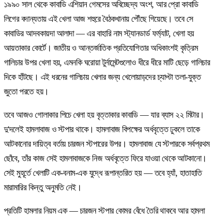
১৯৯০ সাল থেকে কাবাডি এশিয়ান গেমসের অবিচ্ছেদ্য অংশ, আর প্রো কাবাডি
লিগের বদান্যতায় এই খেলা আজ শহুরে বৈঠকখানায় পৌঁছে গিয়েছে। তবে সে
কাবাডির আদবকায়দা আলাদা — এর বাহারি নাম স্ট্যানডার্ড ফর্ম্যাট, খেলা হয়
আয়তাকার কোর্টে। জাতীয় ও আন্তর্জাতিক প্রতিযোগিতার অধিকাংশই কৃত্রিম
গালিচার উপর খেলা হয়, এমনকি ঘরোয়া টুর্নামেন্টগুলোও ধীরে ধীরে মাটি ছেড়ে গালিচার
দিকে হাঁটছে। এই ধরনের গালিচায় খেলার জন্য খেলোয়াড়দের চ্যাপ্টা তলা-যুক্ত
জুতো পরতে হয়।
তবে আজও গোলাকার পিচে খেলা হয় বৃত্তাকার কাবাডি — যার ব্যাস ২২ মিটার।
দু'দলেই হামলাবাজ ও স্টপার থাকে। হামলাবাজ বিপক্ষের অর্ধবৃত্তে ঢুকলে তাকে
আটকানোর দায়িত্ব বর্তায় চারজন স্টপারের উপর। হামলাবাজ যে স্টপারকে সর্বপ্রথম
ছোঁবে, তাঁর কাজ সেই হামলাবাজকে নিজ অর্ধবৃত্তে ফিরে যাওয়া থেকে আটকানো।
সেই মুহূর্তে খেলাটি এক-বনাম-এক যুদ্ধে রূপান্তরিত হয় — তবে হ্যাঁ, হাতাহাতি
মারামারির কিন্তু অনুমতি নেই।
প্রতিটি হামলার নিয়ম এক — চারজন স্টপার কোমর বেঁধে তৈরি থাকবে আর হামলা