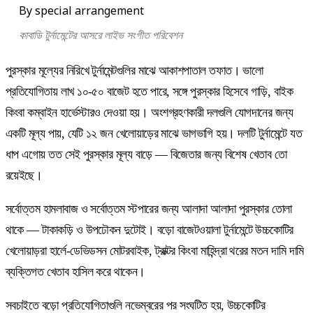
By special arrangement
কাবাডি টুর্নামেন্টের আসরে লাইভ সংগীত পরিবেশন
পুরস্কার মূল্যের নিরিখে টুর্নামেন্টগুলির মাঝে আকাশপাতাল তফাত। ভালো
প্রতিযোগিতায় লাখ ১০-৫০ বাজেট হতে পারে, সঙ্গে পুরস্কার হিসেবে গাড়ি, বাইক
কিংবা কম্বাইন হার্ভেস্টারও দেওয়া হয়। অংশগ্রহণকারী দলগুলি যোগদানের জন্য
একটি মূল্য পায়, যেটি ১২ জন খেলোয়াড়ের মাঝে ভাগভাগি হয়। দলটি টুর্নামেন্টে যত
ধাপ এগোয় তত সেই পুরস্কার মূল্য বাড়ে — বিজেতার জন্য বিশেষ খেতাব তো
রয়েইছে।
সর্বোত্তম হামলাবাজ ও সর্বোত্তম স্টপারের জন্য আলাদা আলাদা পুরস্কার তোলা
থাকে — টাকাকড়ি ও উপঢৌকন দুটোই। বড়ো বাজেটওয়ালা টুর্নামেন্টে উচ্চকোটির
খেলোয়াড়রা হার্লে-ডেভিডসন মোটরবাইক, ট্রাক্টর কিংবা মাহিন্দ্রা থরের মতন দামি দামি
ব্যক্তিগত খেতাব হাসিল করে থাকেন।
সবচাইতে বড়ো প্রতিযোগিতাগুলি নভেম্বরের পর সংঘটিত হয়, উচ্চকোটির