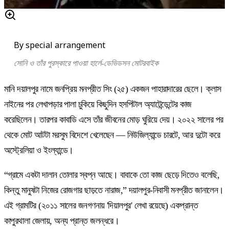
By special arrangement
সোনি ও তাঁর পুরস্কারে পাওয়া হার্লে-ডেভিডসন মোটরবাইক
মানি দয়ালপুর নামে জনপ্রিয় মনপ্রীত সিং (২৫) একজন পাহারাদারের ছেলে। ক্লাস
নাইনের পর লেখাপড়ার পালা চুকিয়ে কিছুদিন হসপিটাল অ্যাটেন্ডেন্টের কাজ
করেছিলেন। তারপর কাবাডি এসে তাঁর জীবনের মোড় ঘুরিয়ে দেয়। ২০২২ সালের পর
থেকে মোট আটটা মরসুম বিদেশে খেলেছেন — নিউজিল্যান্ডে চারটে, আর দুটো করে
অস্ট্রেলিয়া ও ইংল্যান্ডে।
“গ্রামে একটা দালান তোলার স্বপ্ন আছে। বাবাকে তো কাজ ছেড়ে দিতেও বলেছি,
কিন্তু মানুষটা নিজের রোজগার ছাড়তে নারাজ,” দয়ালপুর-নিবাসী মনপ্রীত জানালেন।
এই গ্রামটির (২০১১ সালের জনগণনায় 'দিয়ালপুর' লেখা রয়েছে) একপ্রান্ত
কাপুরথালা জেলায়, অন্য প্রান্ত জলন্ধরে।