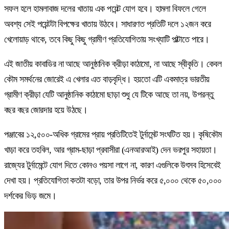
সফল হলে হামলাবাজ দলের খাতায় এক পয়েন্ট যোগ হবে। হামলা বিফলে গেলে
অবশ্য সেই পয়েন্টটা বিপক্ষের খাতায় উঠবে। সাধারণত প্রতিটি দলে ১২জন করে
খেলোয়াড় থাকে, তবে কিছু কিছু গ্রামীণ প্রতিযোগিতায় সংখ্যাটি পাল্টাতে পারে।
এই জাতীয় কাবাডির না আছে আনুষ্ঠানিক ক্রীড়া কাঠামো, না আছে স্বীকৃতি। কেবল
কৌম সমর্থনের জোরেই এ খেলার এত বাড়বৃদ্ধি। হয়তো এটি একমাত্র ভারতীয়
গ্রামীণ ক্রীড়া যেটি আনুষ্ঠানিক কাঠামো ছাড়া শুধু যে টিকে আছে তা নয়, উপরন্তু
বছর বছর জোরদার হয়ে উঠছে।
পঞ্জাবের ১২,৫০০-অধিক গ্রামের প্রায় প্রতিটিতেই টুর্নামেন্ট সংঘটিত হয়। কৃষিকৌম
খাড়া করে তহবিল, আর গ্রাম-ছাড়া প্রবাসীরা (এনআরআই) দেন ভরপুর সহায়তা।
রাজ্যের টুর্নামেন্টে যোগ দিতে কোনও পয়সা লাগে না, কারণ এগুলিকে উৎসব হিসেবেই
দেখা হয়। প্রতিযোগিতা কতটা বড়ো, তার উপর নির্ভর করে ৫,০০০ থেকে ৫০,০০০
দর্শকের ভিড় জমে।