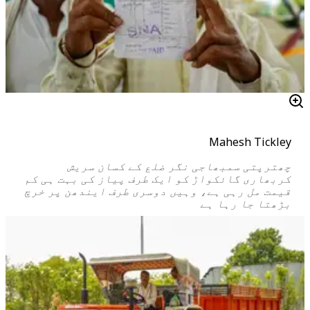
Mahesh Tickley
چھترپتی سمبھاجی نگر ضلع کے کسان سریش
کربھاری گائکواڑ کو ایک طرف پیاز کی بہت ہی کم
قیمت مل رہی ہے، وہیں دوسری طرف ایندھن پر خرچ
بڑھتا جا رہا ہے