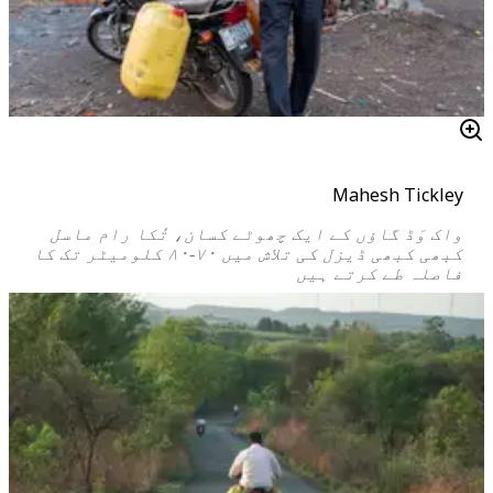
Mahesh Tickley
واک وَڈ گاؤں کے ایک چھوٹے کسان، تُکا رام ماسل
کبھی کبھی ڈیزل کی تلاش میں ۷۰-۸۰ کلومیٹر تک کا
فاصلہ طے کرتے ہیں