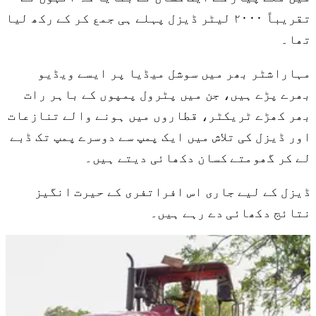
تقریباً ۲۰۰۰ لیٹر ڈیزل پہلے ہی جمع کر کے رکھ لیا
تھا۔
مہاراشٹر بھر میں سوشل میڈیا پر ایسے ویڈیو
بھرے پڑے ہیں، جن میں پٹرول پمپوں کے باہر رات
بھر کھڑے ٹریکٹر، قطاروں میں ہونے والے تنازعات
اور ڈیزل کی تلاش میں ایک پمپ سے دوسرے پمپ تک ڈبے
لے کر گھومتے کسان دکھائی دیتے ہیں۔
ڈیزل کے لیے جاری اس افراتفری کے حیرت انگیز
نتائج دکھائی دے رہے ہیں۔