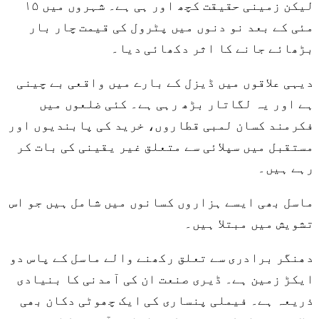
لیکن زمینی حقیقت کچھ اور ہی ہے۔ شہروں میں ۱۵
مئی کے بعد نو دنوں میں پٹرول کی قیمت چار بار
بڑھائے جانے کا اثر دکھائی دیا۔
دیہی علاقوں میں ڈیزل کے بارے میں واقعی بے چینی
ہے اور یہ لگاتار بڑھ رہی ہے۔ کئی ضلعوں میں
فکرمند کسان لمبی قطاروں، خرید کی پابندیوں اور
مستقبل میں سپلائی سے متعلق غیر یقینی کی بات کر
رہے ہیں۔
ماسل بھی ایسے ہزاروں کسانوں میں شامل ہیں جو اس
تشویش میں مبتلا ہیں۔
دھنگر برادری سے تعلق رکھنے والے ماسل کے پاس دو
ایکڑ زمین ہے۔ ڈیری صنعت ان کی آمدنی کا بنیادی
ذریعہ ہے۔ فیملی پنساری کی ایک چھوٹی دکان بھی