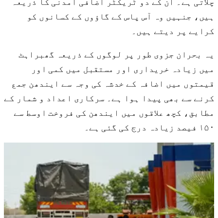
چلاتی ہے۔ ان کے دو ٹریکٹر اضافی آمدنی کا ذریعہ
ہیں، جنہیں وہ آس پاس کے گاؤوں کے کسانوں کو
کرایے پر دیتے ہیں۔
یہ بحران جزوی طور پر لوگوں کے ذریعہ گھبراہٹ
میں زیادہ خریداری اور مستقبل میں کمی اور
قیمتوں میں اضافہ کے خدشہ کی وجہ سے ایندھن جمع
کرنے سے بھی پیدا ہوا ہے۔ سرکاری اعداد و شمار کے
مطابق، کچھ علاقوں میں ایندھن کی فروخت اوسط سے
۱۵۰ فیصد زیادہ درج کی گئی ہے۔