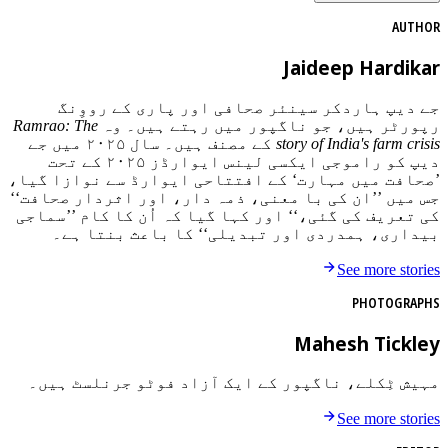
AUTHOR
Jaideep Hardikar
جے دیپ ہاردکر سینئر صحافی اور پاری کے رووِنگ
رپورٹر ہیں، جو ناگپور میں رہتے ہیں۔ وہ
Ramrao: The
story of India's farm crisis
کے مصنف ہیں۔ سال ۲۰۲۵ میں جے
دیپ کو راموجی ایکسی لینس ایوارڈز ۲۰۲۵ کے تحت
’صحافت میں مہارت‘ کے افتتاحی ایوارڈ سے نوازا گیا،
جس میں ’’ان کی با معنی، ذمہ دار، اور اثردار صحافت‘‘
کی تعریف کی گئی،‘‘ اور کہا گیا کہ اُن کا کام ’’سماجی
بیداری، ہمدردی اور تبدیلی‘‘ کا باعث بنتا ہے۔
See more stories
PHOTOGRAPHS
Mahesh Tickley
مہیش ٹِکلے، ناگپور کے ایک آزاد فوٹو جرنلسٹ ہیں۔
See more stories