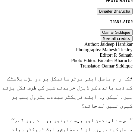
PHOTO EDITOR
Binaifer Bharucha
TRANSLATOR
Qamar Siddique
See all credits
Author
:
Jaideep Hardikar
Photographs
:
Mahesh Tickley
Editor
:
P. Sainath
Photo Editor
:
Binaifer Bharucha
Translator
:
Qamar Siddique
تُکا رام ماسل اپنی موٹر سائیکل پر دو بڑے پلاسٹک
کے ڈبے باندھ کر ڈیزل خریدنے شہر کی طرف نکل پڑتے
ہیں۔ لیکن وہ اپنے ٹریکٹر سیدھے پٹرول پمپ پر
کیوں نہیں لے جاتے؟
’’اس سے ایندھن اور پیسے دونوں برباد ہوں گے،‘‘
ماسل کہتے ہیں۔ ان کے مطابق، ایک ٹریکٹر زیادہ