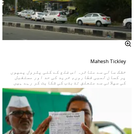
Mahesh Tickley
خشک سالی سے متاثرہ اس ضلع کے کئی پٹرول پمپوں
پر کسان لمبی قطاروں، خرید کی حد اور مستقبل
کی سپلائی سے متعلق تذبذب کی شکایت کر رہے ہیں