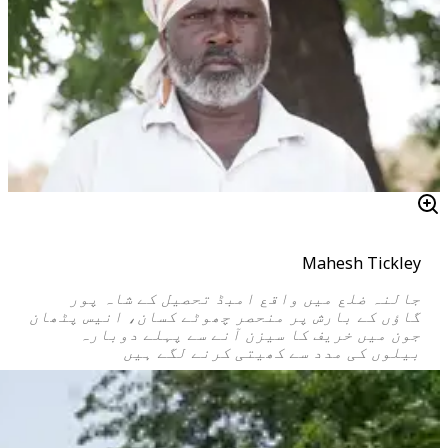
Mahesh Tickley
جالنہ ضلع میں واقع امبڈ تحصیل کے شاہ پور
گاؤں کے بارش پر منحصر چھوٹے کسان، انیس پٹھان
جون میں خریف کا سیزن آنے سے پہلے دوبارہ
بیلوں کی مدد سے کھیتی کرنے لگے ہیں