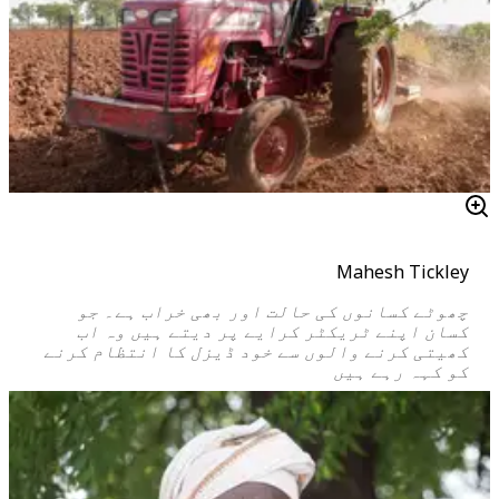
Mahesh Tickley
چھوٹے کسانوں کی حالت اور بھی خراب ہے۔ جو
کسان اپنے ٹریکٹر کرایے پر دیتے ہیں وہ اب
کھیتی کرنے والوں سے خود ڈیزل کا انتظام کرنے
کو کہہ رہے ہیں