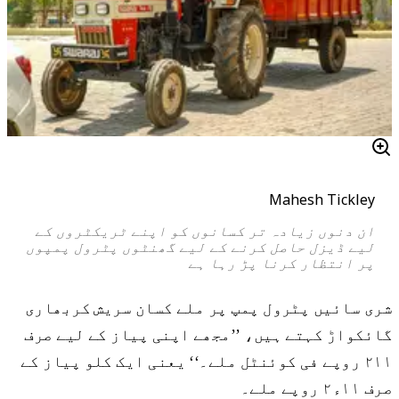
Mahesh Tickley
ان دنوں زیادہ تر کسانوں کو اپنے ٹریکٹروں کے
لیے ڈیزل حاصل کرنے کے لیے گھنٹوں پٹرول پمپوں
پر انتظار کرنا پڑ رہا ہے
شری سائیں پٹرول پمپ پر ملے کسان سریش کربھاری
گائکواڑ کہتے ہیں، ’’مجھے اپنی پیاز کے لیے صرف
۲۱۱ روپے فی کوئنٹل ملے۔‘‘ یعنی ایک کلو پیاز کے
صرف ۱۱ء۲ روپے ملے۔