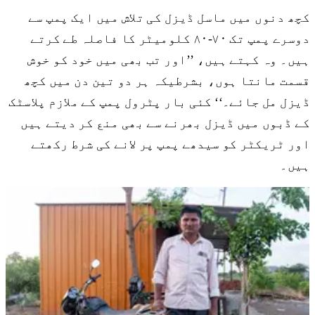
کچھ دنوں میں ماسل ڈیزل کی تلاش میں ایک پمپ سے
دوسرے پمپ تک ۷۰-۸۰ کلومیٹر کا فاصلہ طے کرتے
ہیں۔ وہ کہتے ہیں، ’’اور تب بھی میں خود کو خوش
قسمت مانتا ہوں، بشرطیکہ ہر دو تین دن میں کچھ
ڈیزل مل جائے۔‘‘ کئی بار پٹرول پمپ کے ملازم پلاسٹک
کے ڈبوں میں ڈیزل بھرنے سے بھی منع کر دیتے ہیں
اور ٹریکٹر کو سیدھے پمپ پر لانے کی شرط رکھتے
ہیں۔