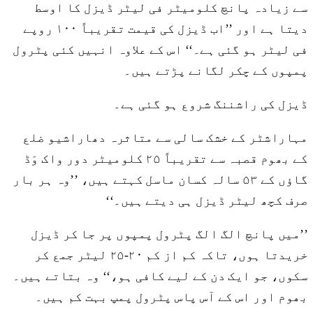
سے زیادہ پانچ کلومیٹر فی لیٹر ڈیزل کا اوسط
دیتا ہے اور ’’اب ڈیزل کی قیمت تقریباً ۱۰۰ روپے
فی لیٹر ہو گئی ہے۔‘‘ اس کے علاوہ انہیں کئی پٹرول
پمپوں کے چکر لگانے پڑتے ہیں۔
ڈیزل کی راشننگ شروع ہو گئی ہے۔
مہاراشٹر کے خشک سالی سے متاثرہ دھاراشیو ضلع
کے بھوم قصبہ سے تقریباً ۲۵ کلومیٹر دور واک وَڈ
گاؤں کے ۵۳ سالہ کسان ماسل کہتے ہیں، ’’وہ ہر بار
صرف کچھ لیٹر ڈیزل ہی دیتے ہیں۔‘‘
’’میں پانچ الگ الگ پٹرول پمپوں پر جا کر ڈیزل
خریدتا ہوں، تاکہ کم از کم ۲۰-۲۵ لیٹر جمع کر
سکوں، جو ایک دن کے لیے کافی ہو،‘‘ وہ بتاتے ہیں۔
بھوم اور اس کے آس پاس پٹرول پمپ بہت کم ہیں۔