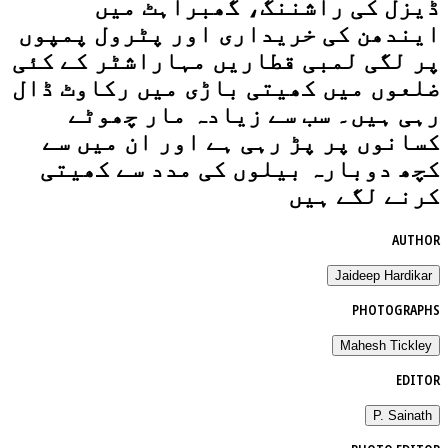
ڈیزل کی راشننگ، گھبراہٹ میں
ایندھن کی خریداری اور پٹرول پمپوں
پر لگی لمبی قطاریں مہاراشٹر کے کئی
ضلعوں میں کھیتی باڑی میں رکاوٹ ڈال
رہی ہیں۔ سب سے زیادہ مار چھوٹے
کسانوں پر پڑ رہی ہے اور ان میں سے
کچھ دوبارہ بیلوں کی مدد سے کھیتی
کرنے لگے ہیں
AUTHOR
Jaideep Hardikar
PHOTOGRAPHS
Mahesh Tickley
EDITOR
P. Sainath