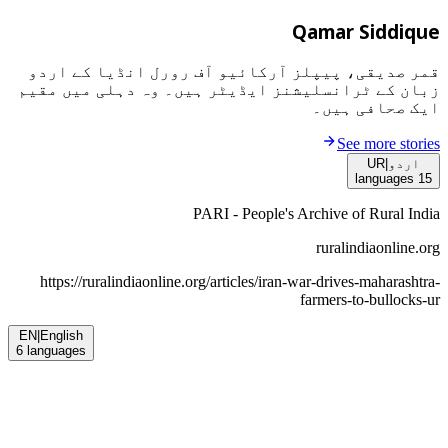
Qamar Siddique
قمر صدیقی، پیپلز آرکائیو آف رورل انڈیا کے اردو
زبان کے ٹرانسلیشنز ایڈیٹر ہیں۔ وہ دہلی میں مقیم
ایک صحافی ہیں۔
See more stories
اردو
|
UR
languages
15
PARI - People's Archive of Rural India
ruralindiaonline.org
https://ruralindiaonline.org/articles/
iran-war-drives-maharashtra-
farmers-to-bullocks-ur
EN
|
English
6
languages