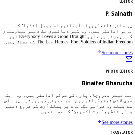
EDITOR
P. Sainath
پی سائی ناتھ ’پیپلز آرکائیو آف رورل انڈیا‘ کے
بانی ایڈیٹر ہیں۔ وہ کئی دہائیوں تک دیہی ہندوستان
کے رپورٹر رہے اور Everybody Loves a Good Drought اور
The Last Heroes: Foot Soldiers of Indian Freedom کے مصنف ہیں۔
See more stories
PHOTO EDITOR
Binaifer Bharucha
بنائیفر بھروچا، پاری کی فوٹو ایڈیٹر ہیں۔ وہ ایک
فری لانس فوٹوگرافر ہیں اور ممبئی میں رہتی ہیں۔ اس
سے پہلے وہ عوامی مقامات پر پبلک آرٹ کو فروغ دینے
والی تنظیم ’آرٹ آکسیجن‘ کا حصہ تھیں۔
See more stories
TRANSLATOR