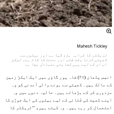
Mahesh Tickley
ٹریکٹر کا کرایہ بڑھ گیا ہے اور بیلوں سے
کھیتی کرنا وقت طلب اور محنت کا کام ہے، لیکن
اب ان کے لیے یہی کفایتی متبادل بچا ہے
انیس پٹھان (۴۸) شاہ پور گاؤں میں ایک ایکڑ زمین
کے مالک ہیں۔ کھیتی سے ہونے والی آمدنی کو وہ
مزدوری کر کے بڑھاتے ہیں۔ حالیہ دنوں میں وہ
اپنے کھیت کی جُتائی کے لیے بیلوں کی ایک جوڑی کا
استعمال کر رہے ہیں۔ وہ کہتے ہیں، ’’ٹریکٹر کا