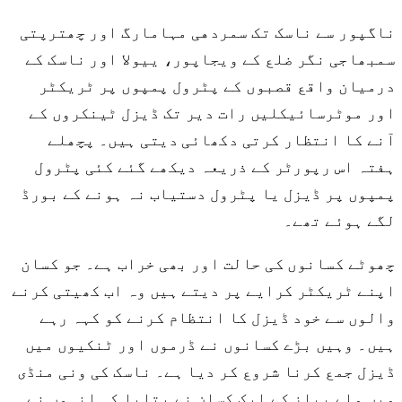
ناگپور سے ناسک تک سمردھی مہامارگ اور چھترپتی
سمبھاجی نگر ضلع کے ویجاپور، ییولا اور ناسک کے
درمیان واقع قصبوں کے پٹرول پمپوں پر ٹریکٹر
اور موٹرسائیکلیں رات دیر تک ڈیزل ٹینکروں کے
آنے کا انتظار کرتی دکھائی دیتی ہیں۔ پچھلے
ہفتہ اس رپورٹر کے ذریعہ دیکھے گئے کئی پٹرول
پمپوں پر ڈیزل یا پٹرول دستیاب نہ ہونے کے بورڈ
لگے ہوئے تھے۔
چھوٹے کسانوں کی حالت اور بھی خراب ہے۔ جو کسان
اپنے ٹریکٹر کرایے پر دیتے ہیں وہ اب کھیتی کرنے
والوں سے خود ڈیزل کا انتظام کرنے کو کہہ رہے
ہیں۔ وہیں بڑے کسانوں نے ڈرموں اور ٹنکیوں میں
ڈیزل جمع کرنا شروع کر دیا ہے۔ ناسک کی ونی منڈی
میں ملے پیاز کے ایک کسان نے بتایا کہ انہوں نے