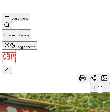
Toggle menu
Explore
Donate
Toggle theme
+
−
T