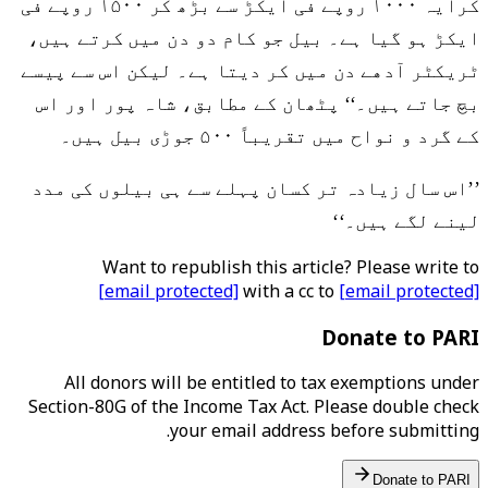
کرایہ ۱۰۰۰ روپے فی ایکڑ سے بڑھ کر ۱۵۰۰ روپے فی
ایکڑ ہو گیا ہے۔ بیل جو کام دو دن میں کرتے ہیں،
ٹریکٹر آدھے دن میں کر دیتا ہے۔ لیکن اس سے پیسے
بچ جاتے ہیں۔‘‘ پٹھان کے مطابق، شاہ پور اور اس
کے گرد و نواح میں تقریباً ۵۰۰ جوڑی بیل ہیں۔
’’اس سال زیادہ تر کسان پہلے سے ہی بیلوں کی مدد
لینے لگے ہیں۔‘‘
Want to republish this article? Please write to
[email protected]
with a cc to
[email protected]
Donate to PARI
All donors will be entitled to tax exemptions under
Section-80G of the Income Tax Act. Please double check
your email address before submitting.
Donate to PARI