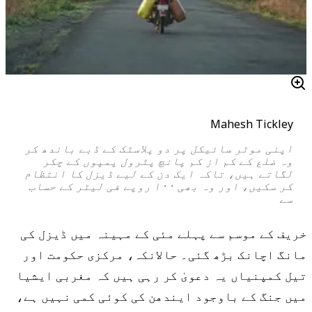
Mahesh Tickley
اپنی موٹر سائیکل پر دو پلاسٹک کے ڈبے باندھ کر
وہ ضلع کے کم از کم پانچ پٹرول پمپوں کے چکر
لگاتے ہیں، تاکہ ایک دن کے لیے ڈیزل کا انتظام
کر سکیں، اور وہ بھی ۱۰۰ روپے فی لیٹر کے حساب
سے
خریف کے موسم سے پہلے مئی کے مہینہ میں ڈیزل کی
مانگ اچانک بڑھ گئی۔ حالانکہ، مرکزی حکومت اور
تیل کمپنیاں یہ دعویٰ کر رہی ہیں کہ مغربی ایشیا
میں جنگ کے باوجود ایندھن کی کوئی کمی نہیں ہے،