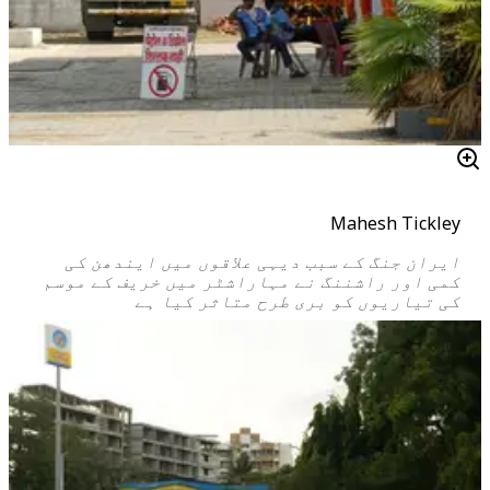
Mahesh Tickley
ایران جنگ کے سبب دیہی علاقوں میں ایندھن کی
کمی اور راشننگ نے مہاراشٹر میں خریف کے موسم
کی تیاریوں کو بری طرح متاثر کیا ہے