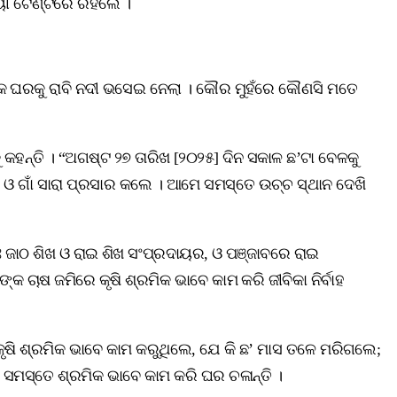
ୟୀ ଟେଣ୍ଟରେ ରହିଲେ ।
ତାଙ୍କ ଘରକୁ ରାବି ନଦୀ ଭସେଇ ନେଲା । କୌର ମୁହଁରେ କୌଣସି ମତେ
ୁ କହନ୍ତି । “ଅଗଷ୍ଟ ୨୭ ତାରିଖ [୨୦୨୫] ଦିନ ସକାଳ ଛ’ଟା ବେଳକୁ
େ ଓ ଗାଁ ସାରା ପ୍ରସାର କଲେ । ଆମେ ସମସ୍ତେ ଉଚ୍ଚ ସ୍ଥାନ ଦେଖି
ଃ ଜାଠ ଶିଖ ଓ ରାଇ ଶିଖ ସଂପ୍ରଦାୟର, ଓ ପଞ୍ଜାବରେ ରାଇ
କ ଚାଷ ଜମିରେ କୃଷି ଶ୍ରମିକ ଭାବେ କାମ କରି ଜୀବିକା ନିର୍ବାହ
କୃଷି ଶ୍ରମିକ ଭାବେ କାମ କରୁଥିଲେ, ଯେ କି ଛ’ ମାସ ତଳେ ମରିଗଲେ;
 ସମସ୍ତେ ଶ୍ରମିକ ଭାବେ କାମ କରି ଘର ଚଳାନ୍ତି ।