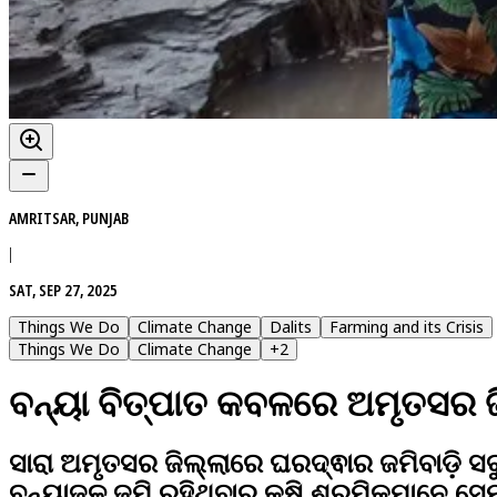
AMRITSAR, PUNJAB
|
SAT, SEP 27, 2025
Things We Do
Climate Change
Dalits
Farming and its Crisis
Things We Do
Climate Change
+
2
ବନ୍ୟା ବିତ୍ପାତ କବଳରେ ଅମୃତସର ଜ
ସାରା ଅମୃତସର ଜିଲ୍ଲାରେ ଘରଦ୍ଵାର ଜମିବାଡ଼ି ସ
ବନ୍ୟାଜଳ ଜମି ରହିଥିବାରୁ କୃଷି ଶ୍ରମିକମାନେ ସେମ