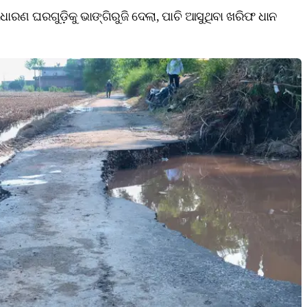
 ସାଧାରଣ ଘରଗୁଡ଼ିକୁ ଭାଙ୍ଗିରୁଜି ଦେଲା, ପାଚି ଆସୁଥିବା ଖରିଫ ଧାନ