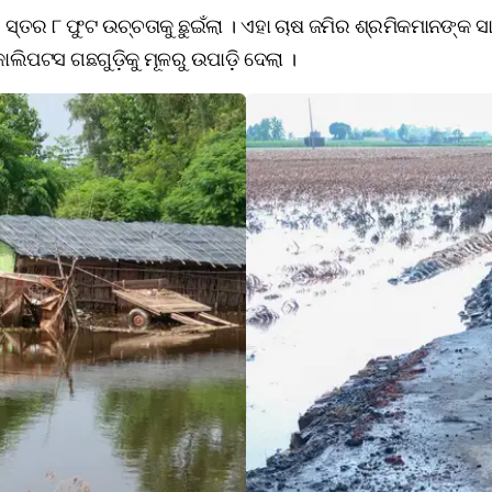
, ପାଣି ସ୍ତର ୮ ଫୁଟ ଉଚ୍ଚତାକୁ ଛୁଇଁଲା । ଏହା ଚାଷ ଜମିର ଶ୍ରମିକମାନଙ୍କ
ାଲିପଟସ ଗଛଗୁଡ଼ିକୁ ମୂଳରୁ ଉପାଡ଼ି ଦେଲା ।