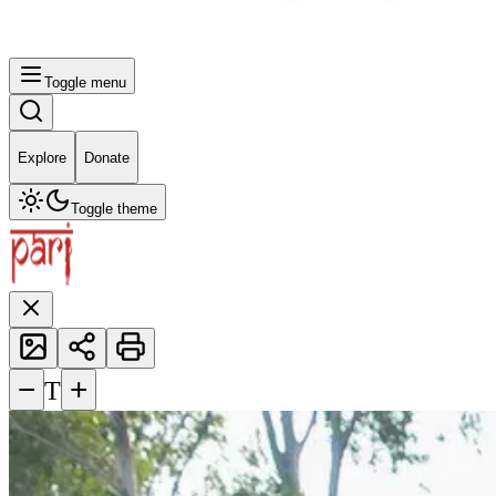
Toggle menu
Explore
Donate
Toggle theme
−
+
T