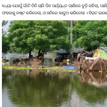
ବନ୍ୟା ଯୋଗୁଁ ଗାଁଟି ତିନି ଚାରି ଦିନ ପର୍ଯ୍ୟନ୍ତ ପାଣିରେ ବୁଡ଼ି ରହିଲା
ଫସଲକୁ ନଷ୍ଟ କରିଦେଲା, ଓ ଜମିରେ କାଦୁଅ ଭରିଦେଲା । ବିରାଟ ଇଉକ