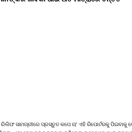
ଲିଫ ସାମଗ୍ରୀରେ ପ୍ରସ୍ତୁତ କପେ ଚା’ ଏହି ରିପୋର୍ଟରକୁ ପିଇବାକୁ ଦେଲେ