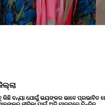
ିଲ୍ଲା
ବୁ କିଛି ବନ୍ୟା ଯୋଗୁଁ ଭୟଙ୍କର ଭାବେ ପ୍ରଭାବି
ାନଙ୍କର ଜୀବିକା ପାଇଁ ଅତି ମାତ୍ରାରେ ଚିନ୍ତିତ