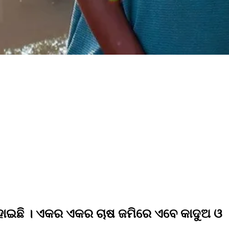
ତ ହୋଇଛି । ଏକର ଏକର ଚାଷ ଜମିରେ ଏବେ କାଦୁଅ ଓ