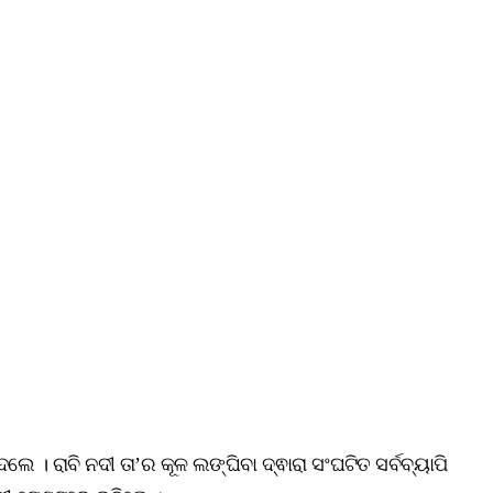
 । ରାବି ନଦୀ ତା’ର କୂଳ ଲଙ୍ଘିବା ଦ୍ଵାରା ସଂଘଟିତ ସର୍ବବ୍ୟାପି