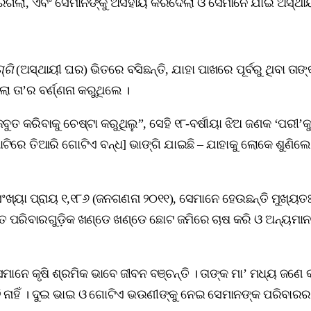
ରିଗଲା, ଏବଂ ସେମାନଙ୍କୁ ଅସହାୟ କରିଦେଲା ଓ ସେମାନେ ଯାଇ ଅସ୍ଥା
ଗ୍ଗି
(ଅସ୍ଥାୟୀ ଘର) ଭିତରେ ବସିଛନ୍ତି, ଯାହା ପାଖରେ ପୂର୍ବରୁ ଥିବା 
 ତା’ର ବର୍ଣ୍ଣନା କରୁଥିଲେ ।
ବୁତ କରିବାକୁ ଚେଷ୍ଟା କରୁଥିଲୁ”, ସେହି ୧୮-ବର୍ଷୀୟା ଝିଅ ଜଣକ ‘ପରୀ’କ
ାଟିରେ ତିଆରି ଗୋଟିଏ ବନ୍ଧ] ଭାଙ୍ଗି ଯାଇଛି – ଯାହାକୁ ଲୋକେ ଶୁଣିଲ
ଂଖ୍ୟା ପ୍ରାୟ ୧,୧୮୬ (ଜନଗଣନା ୨୦୧୧), ସେମାନେ ହେଉଛନ୍ତି ମୁଖ୍ୟତ
ଦଳିତ ପରିବାରଗୁଡ଼ିକ ଖଣ୍ଡେ ଖଣ୍ଡେ ଛୋଟ ଜମିରେ ଚାଷ କରି ଓ ଅନ୍ୟମାନଙ୍
ାନେ କୃଷି ଶ୍ରମିକ ଭାବେ ଜୀବନ ବଞ୍ଚନ୍ତି । ତାଙ୍କ ମା’ ମଧ୍ୟ ଜଣେ 
ି ନାହିଁ । ଦୁଇ ଭାଇ ଓ ଗୋଟିଏ ଭଉଣୀଙ୍କୁ ନେଇ ସେମାନଙ୍କ ପରିବାରର