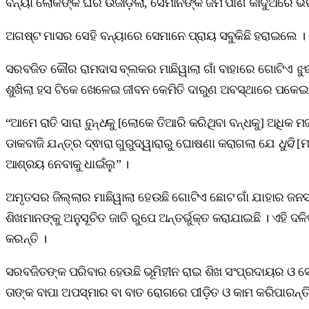
ବନ୍ୟା ଲୋକଙ୍କ ଘର ଉଜାଡ଼ିଲା, ସେମାନଙ୍କ ଜମି ପାଣି କାଦୁଅରେ ଭ
ଅଗଷ୍ଟ ମାସର ସେହି ବନ୍ୟାରେ ସେମାନେ ପ୍ରାୟ ସବୁକିଛି ହରାଇଲେ ।
ସରବଜିତ କୌର ରାମଦାସ ବ୍ଲକର ମାଛିୱାଲା ଗାଁ ବାହାରେ ଗୋଟିଏ
ଝୁ
ଶୁଖିଲା ହସ ଟିକେ ଖେଳେଇ ଜୀବନ କେମିତି ଦାରୁଣ ଅବସ୍ଥାରେ ପକେଇଲା
“ଆମେ ରାତି ସାରା
ବୁନ୍ଧ
କୁ [ଲୋକେ ତିଆରି କରିଥିବା ବନ୍ଧକୁ] ଅଧିକ ମଜ
ଡାକବାଜି ଯନ୍ତ୍ର ଦ୍ଵାରା ଗୁରୁଦ୍ୱାରାରୁ ଘୋଷଣା କରାଗଲା ଯେ
ଧୁସି
[ମ
ଆଶ୍ରୟ ନେବାକୁ ଧାଇଁଲୁ” ।
ଅମୃତସର ଜିଲ୍ଲାର ମାଛିୱାଲା ହେଉଛି ଗୋଟିଏ ଛୋଟ ଗାଁ ଯାହାର ଜନସ
ଶିଖମାନଙ୍କୁ ଅନୁସୂଚିତ ଜାତି ରୁପେ ଅନ୍ତର୍ଭୁକ୍ତ କରାଯାଇଛି । ଏହି 
କରନ୍ତି ।
ସରବଜିତଙ୍କ ପରିବାର ହେଉଛି ଭୂମିହୀନ ରାଇ ଶିଖ ସଂପ୍ରଦାୟର ଓ ସେମ
ତାଙ୍କ ବାପା ଅପସ୍ମାର ବା ବାତ ରୋଗରେ ପୀଡ଼ିତ ଓ କାମ କରିପାରନ୍ତ