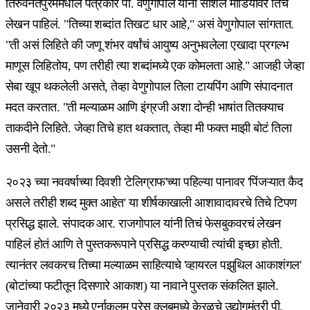
तिरुवनंतपुरममधील पत्रकार पी. वेणुगोपाल यांनी सोशल मीडियावर तिचं
लेखन पाहिलं. "तिच्या शब्दांत तिखट धार आहे," असं वेणुगोपाल सांगतात.
"ती असं लिहिते की जणू शंभर वर्षांचं आयुष्य अनुभवलेला एखादा प्रगल्भ
माणूस लिहितोय, पण तरीही त्या शब्दांमध्ये एक कोमलता आहे." आजही जेव्हा
सेबा खूप थकलेली असते, तेव्हा वेणुगोपाल तिला टायपिंग आणि संपादनात
मदत करतात. "ती मल्याळम आणि इंग्रजी अशा दोन्ही भाषांत तितक्याच
ताकदीने लिहिते. जेव्हा तिचे हात थकतात, तेव्हा मी फक्त माझी बोटं तिला
उसनी देतो."
२०२३ च्या नववर्षाच्या दिवशी 'टेलिग्राफ'च्या पहिल्या पानावर 'पिंजऱ्यात कैद
असले तरीही शब्द मुक्त आहेत' या शीर्षकाखाली आशावादावरचे तिचे टिपण
प्रसिद्ध झाले. संपादक आर. राजगोपाल यांनी तिचं फेसबुकवरचं लेखन
पाहिलं होतं आणि ते पुस्तकरूपाने प्रसिद्ध करण्याची त्यांची इच्छा होती.
त्यानंतर लवकरच तिच्या मल्याळम साहित्याचे 'व्हायरल पझुथिल आकाशंगल'
(बोटांच्या फटीतून दिसणारे आकाश) या नावाने पुस्तक संकलित झाले.
जानेवारी २०२३ मध्ये एर्नाकुलम प्रेस क्लबमध्ये केरळचे उद्योगमंत्री पी.