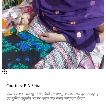
Courtesy: P. A. Seba
सेबा 'स्पायनल मस्क्यूलर ॲट्रोफी' (एसएमए) या आजारानं ग्रस्त आहे. हा
एक दुर्मिळ जनुकीय आजार असून यात स्नायू कमकुवत होतात