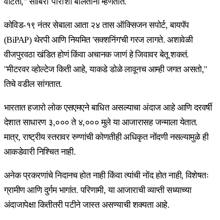
वाटतो," साबिरा 'पारी'शी बोलताना म्हणतात.
कोविड-१९ नंतर सेबाला आता २४ तास ऑक्सिजन सपोर्ट, बायपॅप
(BiPAP) थेरपी आणि नियमित 'सक्शनिंग'ची गरज लागते. अशावेळी
वीजपुरवठा खंडित होणं किंवा अचानक जाणं हे जिवावर बेतू शकतं.
"मीटरवर व्होल्टेज किती आहे, याकडे डोळे लावूनच आम्ही जगत असतो,"
तिचे वडील सांगतात.
भारतात हजारो लोक एसएमएने बाधित असल्याचा अंदाज आहे आणि दरवर्षी
देशात साधारण ३,००० ते ४,००० मुले या आजारासह जन्माला येतात.
मात्र, राष्ट्रीय स्तरावर रुग्णांची कोणतीही अधिकृत नोंदणी नसल्यामुळे ही
आकडेवारी निश्चित नाही.
अनेक प्रकरणांचे निदानच होत नाही किंवा त्यांची नोंद होत नाही, विशेषतः
ग्रामीण आणि दुर्गम भागांत. परिणामी, या आजाराची व्याप्ती सध्याच्या
अंदाजापेक्षा कितीतरी पटीने जास्त असण्याची शक्यता आहे.