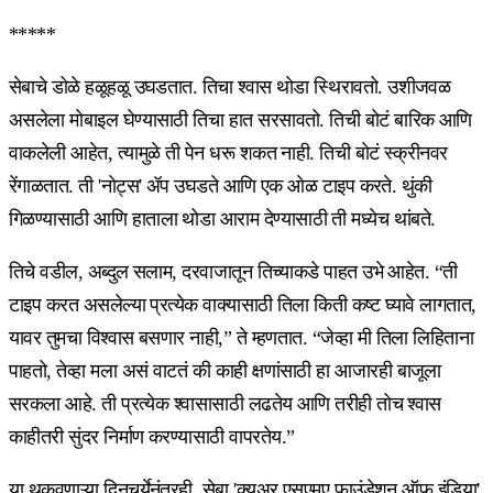
*****
सेबाचे डोळे हळूहळू उघडतात. तिचा श्वास थोडा स्थिरावतो. उशीजवळ
असलेला मोबाइल घेण्यासाठी तिचा हात सरसावतो. तिची बोटं बारिक आणि
वाकलेली आहेत, त्यामुळे ती पेन धरू शकत नाही. तिची बोटं स्क्रीनवर
रेंगाळतात. ती 'नोट्स' ॲप उघडते आणि एक ओळ टाइप करते. थुंकी
गिळण्यासाठी आणि हाताला थोडा आराम देण्यासाठी ती मध्येच थांबते.
तिचे वडील, अब्दुल सलाम, दरवाजातून तिच्याकडे पाहत उभे आहेत. “ती
टाइप करत असलेल्या प्रत्येक वाक्यासाठी तिला किती कष्ट घ्यावे लागतात,
यावर तुमचा विश्वास बसणार नाही,” ते म्हणतात. “जेव्हा मी तिला लिहिताना
पाहतो, तेव्हा मला असं वाटतं की काही क्षणांसाठी हा आजारही बाजूला
सरकला आहे. ती प्रत्येक श्वासासाठी लढतेय आणि तरीही तोच श्वास
काहीतरी सुंदर निर्माण करण्यासाठी वापरतेय.”
या थकवणाऱ्या दिनचर्येनंतरही, सेबा 'क्युअर एसएमए फाउंडेशन ऑफ इंडिया'