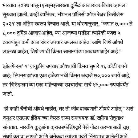
भारतात २०१७ पासून एसएमएसारख्या दुर्मिळ आजारांवर विचार व्हायला
सुरुवात झाली. काही वर्षांनंतर, 'नॅशनल पॉलिसी ऑफ रेअर डिसीजेस
२०२१' ला अंतिम स्वरूप देण्यात आले. या धोरणानुसार, "जगात ७,००० ते
८,००० दुर्मिळ आजार आहेत, पण आजच्या घडीला त्यापैकी फक्त ५
टक्क्यांहून कमी आजारांवर उपचार उपलब्ध आहेत. आणि जिथे औषधे
उपलब्ध आहेत, तिथे त्यांची किंमत सामान्यांच्या आवाक्याबाहेर आहे."
'झोलगेन्स्मा' या जनुकीय उपचार औषधाची किंमत सुमारे १६ कोटी रुपये
आहे; 'स्पिनराझा'च्या एका इंजेक्शनची किंमत अंदाजे ७०,००० रुपये आहे,
तर 'रिस्डिप्लम'च्या एका महिन्याच्या उपचारांचा खर्च ४५,००० रुपयांपर्यंत
जातो.
"ही काही चैनीची औषधे नाहीत, तर ती जीव वाचवणारी औषधे आहेत," असं
'क्युअर एसएमए इंडिया'च्या केरळ राज्य समन्वयक डॉ. रझीना सेतुनाथ
सांगतात. भारतीय कुटुंबांना क्राउडफंडिंगद्वारे पैसे गोळा करण्यासाठी खूप
संघर्ष करावा लागतो आणि अनेकदा त्यांच्या पदरी निराशाच आलेली आहे.