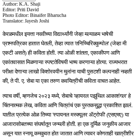
Author
:
K.A. Shaji
Editor
:
Priti David
Photo Editor
:
Binaifer Bharucha
Translator
:
Jayesh Joshi
केरळमधील इयत्ता नववीच्या विद्यार्थ्यांनी जेव्हा मल्याळम भाषेची
प्रश्नपत्रिका हातात घेतली, तेव्हा त्यात 'तनिच्चिरिक्कुम्पोल' (जेव्हा मी
एकटी असते) ही कविता होती. त्या ओळी शांतता, एकाकीपण आणि
एकांतवासात मिळणाऱ्या स्पष्टतेविषयी भाष्य करणाऱ्या होत्या. राज्यभरात
परीक्षा देणाऱ्या लाखो किशोरवयीन मुलांना याची पुसटशी कल्पनाही नव्हती
की, ते पी. ए. सेबा या एका तरुण कवयित्रीची कविता वाचत आहेत.
त्याच वर्षी, म्हणजेच २०२३ मध्ये, सेबाचे 'व्हायरल पझुथिल आकाशंगल' हे
चिंतनात्मक लेख, कविता आणि चित्रांचं एक पुस्तकसुद्धा प्रकाशित झालं.
यातील प्रत्येक ओळ तिच्या 'स्पायनल मस्क्यूलर ॲट्रोफी' (एसएमए) या
आजारासोबतच्या संघर्षातून जन्मली होती. हा एक दुर्मिळ जनुकीय आजार
असून यात स्नायू कमकुवत होत जातात आणि त्यावर कोणताही खात्रीशीर