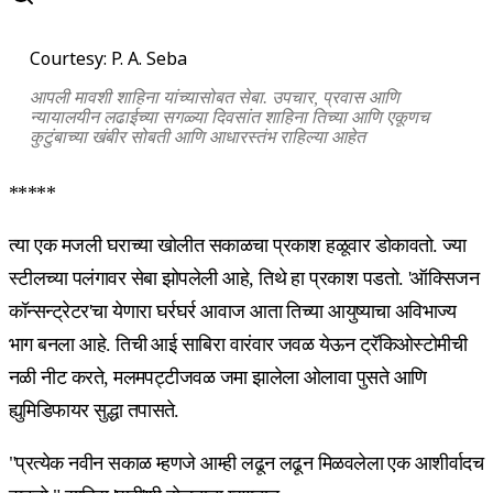
Courtesy: P. A. Seba
आपली मावशी शाहिना यांच्यासोबत सेबा. उपचार, प्रवास आणि
न्यायालयीन लढाईच्या सगळ्या दिवसांत शाहिना तिच्या आणि एकूणच
कुटुंबाच्या खंबीर सोबती आणि आधारस्तंभ राहिल्या आहेत
*****
त्या एक मजली घराच्या खोलीत सकाळचा प्रकाश हळूवार डोकावतो. ज्या
स्टीलच्या पलंगावर सेबा झोपलेली आहे, तिथे हा प्रकाश पडतो. 'ऑक्सिजन
कॉन्सन्ट्रेटर'चा येणारा घर्रघर्र आवाज आता तिच्या आयुष्याचा अविभाज्य
भाग बनला आहे. तिची आई साबिरा वारंवार जवळ येऊन ट्रॅकिओस्टोमीची
नळी नीट करते, मलमपट्टीजवळ जमा झालेला ओलावा पुसते आणि
ह्युमिडिफायर सुद्धा तपासते.
"प्रत्येक नवीन सकाळ म्हणजे आम्ही लढून लढून मिळवलेला एक आशीर्वादच