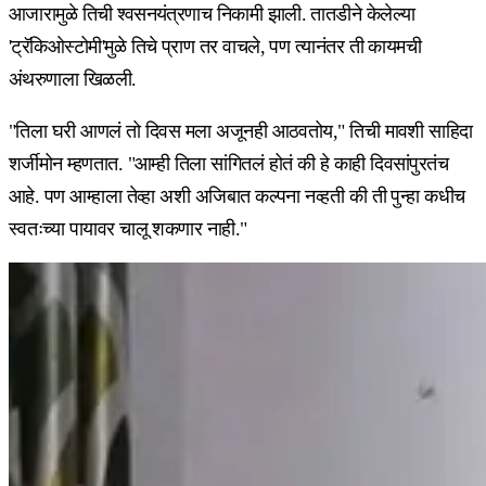
आजारामुळे तिची श्वसनयंत्रणाच निकामी झाली. तातडीने केलेल्या
'ट्रॅकिओस्टोमी'मुळे तिचे प्राण तर वाचले, पण त्यानंतर ती कायमची
अंथरुणाला खिळली.
"तिला घरी आणलं तो दिवस मला अजूनही आठवतोय," तिची मावशी साहिदा
शर्जीमोन म्हणतात. "आम्ही तिला सांगितलं होतं की हे काही दिवसांपुरतंच
आहे. पण आम्हाला तेव्हा अशी अजिबात कल्पना नव्हती की ती पुन्हा कधीच
स्वतःच्या पायावर चालू शकणार नाही."