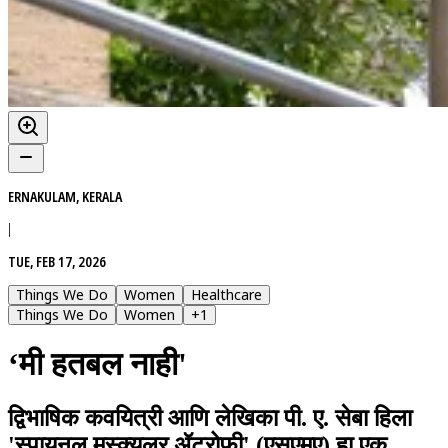
ERNAKULAM, KERALA
|
TUE, FEB 17, 2026
Things We Do
Women
Healthcare
Things We Do
Women
+
1
‘मी हतबल नाही'
द्विभाषिक कवयित्री आणि लेखिका पी. ए. सेबा हिला
'स्पायनल मस्क्यूलर ॲट्रोफी' (एसएमए) हा एक