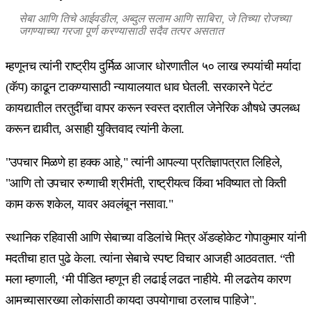
सेबा आणि तिचे आईवडील, अब्दुल सलाम आणि साबिरा, जे तिच्या रोजच्या
जगण्याच्या गरजा पूर्ण करण्यासाठी सदैव तत्पर असतात
म्हणूनच त्यांनी राष्ट्रीय दुर्मिळ आजार धोरणातील ५० लाख रुपयांची मर्यादा
(कॅप) काढून टाकण्यासाठी न्यायालयात धाव घेतली. सरकारने पेटंट
कायद्यातील तरतुदींचा वापर करून स्वस्त दरातील जेनेरिक औषधे उपलब्ध
करून द्यावीत, असाही युक्तिवाद त्यांनी केला.
"उपचार मिळणे हा हक्क आहे," त्यांनी आपल्या प्रतिज्ञापत्रात लिहिले,
"आणि तो उपचार रुग्णाची श्रीमंती, राष्ट्रीयत्व किंवा भविष्यात तो किती
काम करू शकेल, यावर अवलंबून नसावा."
स्थानिक रहिवासी आणि सेबाच्या वडिलांचे मित्र ॲडव्होकेट गोपाकुमार यांनी
मदतीचा हात पुढे केला. त्यांना सेबाचे स्पष्ट विचार आजही आठवतात. “ती
मला म्हणाली, ‘मी पीडित म्हणून ही लढाई लढत नाहीये. मी लढतेय कारण
आमच्यासारख्या लोकांसाठी कायदा उपयोगाचा ठरलाच पाहिजे".