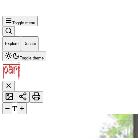
Toggle menu
Explore
Donate
Toggle theme
−
+
T