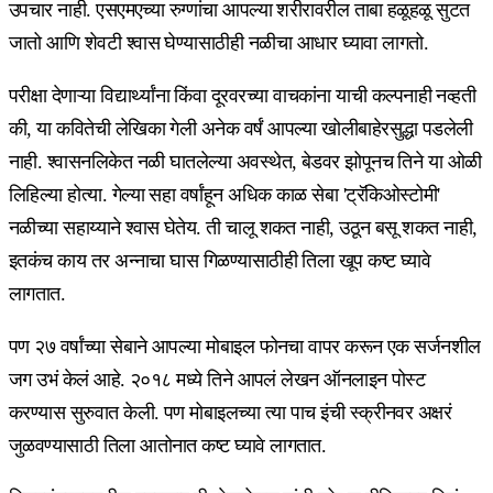
उपचार नाही. एसएमएच्या रुग्णांचा आपल्या शरीरावरील ताबा हळूहळू सुटत
जातो आणि शेवटी श्वास घेण्यासाठीही नळीचा आधार घ्यावा लागतो.
परीक्षा देणाऱ्या विद्यार्थ्यांना किंवा दूरवरच्या वाचकांना याची कल्पनाही नव्हती
की, या कवितेची लेखिका गेली अनेक वर्षं आपल्या खोलीबाहेरसुद्धा पडलेली
नाही. श्वासनलिकेत नळी घातलेल्या अवस्थेत, बेडवर झोपूनच तिने या ओळी
लिहिल्या होत्या. गेल्या सहा वर्षांहून अधिक काळ सेबा 'ट्रॅकिओस्टोमी'
नळीच्या सहाय्याने श्वास घेतेय. ती चालू शकत नाही, उठून बसू शकत नाही,
इतकंच काय तर अन्नाचा घास गिळण्यासाठीही तिला खूप कष्ट घ्यावे
लागतात.
पण २७ वर्षांच्या सेबाने आपल्या मोबाइल फोनचा वापर करून एक सर्जनशील
जग उभं केलं आहे. २०१८ मध्ये तिने आपलं लेखन ऑनलाइन पोस्ट
करण्यास सुरुवात केली. पण मोबाइलच्या त्या पाच इंची स्क्रीनवर अक्षरं
जुळवण्यासाठी तिला आतोनात कष्ट घ्यावे लागतात.