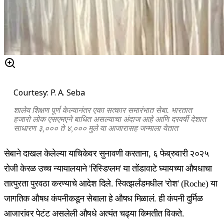
Courtesy: P. A. Seba
शालेय शिक्षण पूर्ण केल्यानंतर एका सत्कार समारंभात सेबा. भारतात
हजारो लोक एसएमएने बाधित असल्याचा अंदाज आहे आणि दरवर्षी देशात
साधारण ३,००० ते ४,००० मुले या आजारासह जन्माला येतात
सेबाने दाखल केलेल्या याचिकेवर सुनावणी करताना, ६ फेब्रुवारी २०२५
रोजी केरळ उच्च न्यायालयाने 'रिस्डिप्लम' या तोंडावाटे घ्यायच्या औषधाचा
तात्पुरता पुरवठा करण्याचे आदेश दिले. स्वित्झर्लंडमधील 'रोश' (Roche) या
जागतिक औषध कंपनीकडून सेबाला हे औषध मिळालं. ही कंपनी दुर्मिळ
आजारांवर पेटंट असलेली औषधे अत्यंत चढ्या किमतीत विकते.