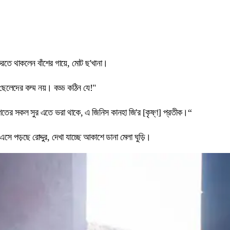
রতে থাকলেন বাঁশের গায়ে, মোট ছ'খানা।
েলেদের কম্ম নয়। বড্ড কঠিন যে!"
 জগতের সকল সুর এতে ভরা থাকে, এ জিনিস কানহা জি'র [কৃষ্ণ] প্রতীক।“
সে পড়ছে রোদ্দুর, দেখা যাচ্ছে আকাশে ডানা মেলা ঘুড়ি।