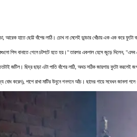
, আরেক হাতে ছোট্ট বাঁশের লাঠি। চোখ না মেলেই ডান্ডার খোঁচায় এক এক করে ফুটো ক
গুলো পিস বানাতে গেলে চটপটে হতে হয়।" তারপর একগাল হেসে জুড়ে দিলেন, "এসব ছ
িক ততটাই জটিল। ছিদ্র ছাড়া এটা পাতি বাঁশের লাঠি, অথচ সঠিক জায়গায় ফুটো করলেই
্দ্য বোধ করেন), পাশে রাখা মাটির উনুনে গনগনে আঁচ। ছাদের গায়ে সবেধন জানলা গলে এ