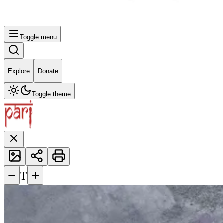
Toggle menu
Explore
Donate
Toggle theme
−
+
T