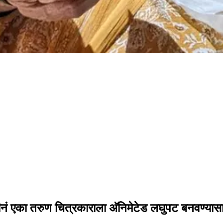
ीनं एका तरुण चित्रकाराला अ‍ॅनिमेटेड लघुपट बनवण्यासाठ