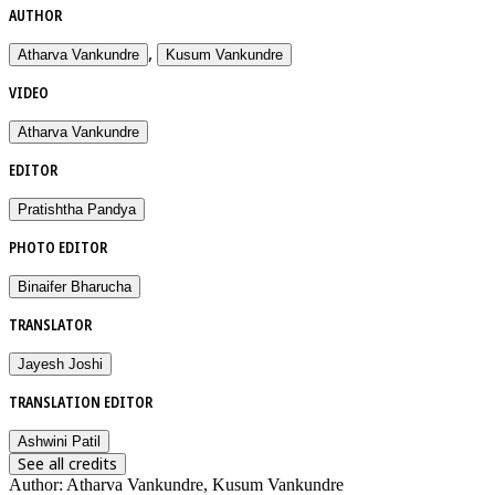
AUTHOR
,
Atharva Vankundre
Kusum Vankundre
VIDEO
Atharva Vankundre
EDITOR
Pratishtha Pandya
PHOTO EDITOR
Binaifer Bharucha
TRANSLATOR
Jayesh Joshi
TRANSLATION EDITOR
Ashwini Patil
See all credits
Author
:
Atharva Vankundre, Kusum Vankundre