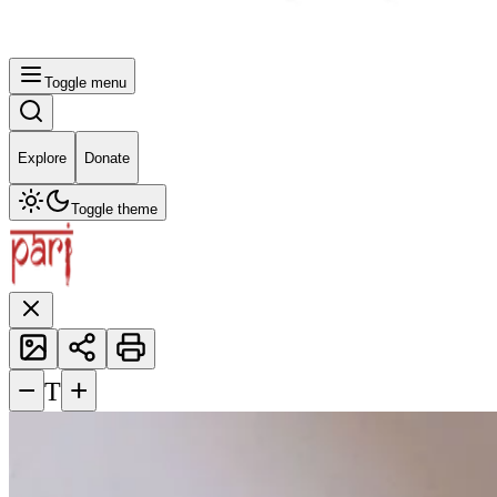
Toggle menu
Explore
Donate
Toggle theme
−
+
T