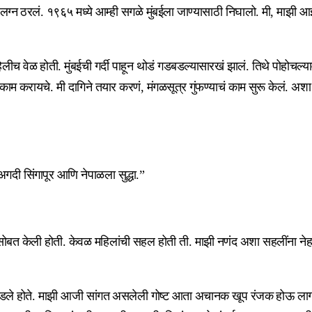
ग्न ठरलं. १९६५ मध्ये आम्ही सगळे मुंबईला जाण्यासाठी निघालो. मी, माझी आई
िलीच वेळ होती. मुंबईची गर्दी पाहून थोडं गडबडल्यासारखं झालं. तिथे पोहोचल्
काम करायचे. मी दागिने तयार करणं, मंगळसूत्र गुंफण्याचं काम सुरू केलं. अ
गदी सिंगापूर आणि नेपाळला सुद्धा.”
बत केली होती. केवळ महिलांची सहल होती ती. माझी नणंद अशा सहलींना नेहमी 
डले होते. माझी आजी सांगत असलेली गोष्ट आता अचानक खूप रंजक होऊ लागली 