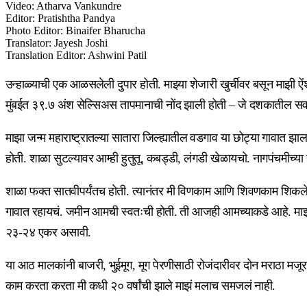
Video
:
Atharva Vankundre
Editor
:
Pratishtha Pandya
Photo Editor
:
Binaifer Bharucha
Translator
:
Jayesh Joshi
Translation Editor
:
Ashwini Patil
उन्हाळ्याची एक आळसलेली दुपार होती. माझ्या शेजारी खुर्चीवर बसून माझी ऐं
मुंबईत ३९.७ अंश सेल्सिअस तापमानाची नोंद झाली होती – जे दशकातील सर्व
माझा जन्म महाराष्ट्रातल्या सातारा जिल्ह्यातील वडगाव या छोट्या गावात झाल
होती. शाळा सुटल्यावर आम्ही हुतुतू, कबड्डी, लंगडी खेळायचो. नागपंचमीच्
शाळा फक्त सातवीपर्यंतच होती. त्यानंतर मी विणकाम आणि शिवणकाम शिकले. 
गावात रहायचं. जमीन आमची स्वतःची होती. ती आजही आमच्याकडे आहे. माझा 
२३-२४ एकर असावी.
या आठ मालकांनी बाजरी, भुईमूग, मूग पेरणीसाठी रोजंदारीवर दोन मराठा मजूर
काम करता करता मी कधी २० वर्षांची झाले माझं मलाच समजलं नाही.