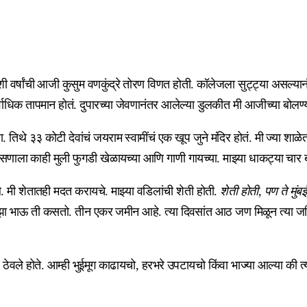
शी वर्षांची आजी कुसुम वणकुंद्रे तोरण विणत होती. कॉलेजला सुट्ट्या असल्या
ाधिक तापमान होतं. दुपारच्या जेवणानंतर आलेल्या डुलकीत मी आजीच्या बोलण्
ा. तिथे ३३ कोटी देवांचं जयराम स्वामींचं एक खूप जुने मंदिर होतं. मी ज्या श
या सणाला काही मुली फुगडी खेळायच्या आणि गाणी गायच्या. माझ्या धाकट्या चा
मी शेतातही मदत करायचे. माझ्या वडिलांची शेती होती.
शेती होती, पण ते मुं
भाऊ ती कसतो. तीन एकर जमीन आहे. त्या दिवसांत आठ जण मिळून त्या जमिनीच
 ठेवले होते. आम्ही भुईमूग काढायचो, हरभरे उपटायचो किंवा भाज्या आल्या की 