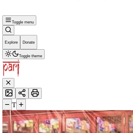
Toggle menu
Explore
Donate
Toggle theme
−
+
T