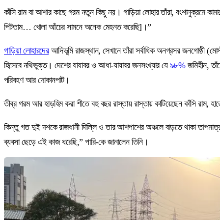
কাঁসি রাম বা আশার কাছে গরম নতুন কিছু নয়। গাড়িয়া লোহার তাঁরা, বংশানুক্রমে
পিটতাম… খোলা আঁচের সামনে অনেক মেহনত করেছি]।”
গাড়িয়া লোহারদের
আদিভূমি রাজস্থান, সেখানে তাঁরা সর্বাধিক অনগ্রসর জনগোষ্ঠী (মোস
হিসেবে নথিভুক্ত। দেশের যাযাবর ও আধা-যাযাবর জনসংখ্যার যে
৯৮%
জমিহীন, তা
পরিবহণ আর দোকানপাট।
তীব্র গরম আর হাড়হিম করা শীতে বহু বছর রাস্তায় রাস্তায় কাটিয়েছেন কাঁসি রাম, হ
কিন্তু গত দুই দশকে রাজধানী দিল্লি ও তার আশপাশের অঞ্চলে বাড়তে থাকা তাপমাত
ব্যবসা ছেড়ে এই কাজ ধরেছি,” পারি-কে জানালেন তিনি।