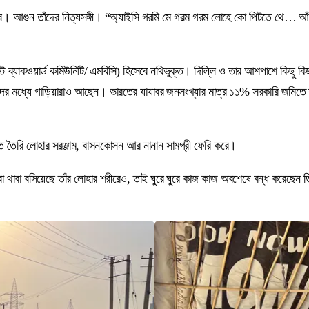
 কামার। আগুন তাঁদের নিত্যসঙ্গী। “অ্যাইসি গরমি মে গরম গরম লোহে কো পিটতে থে…
্ট ব্যাকওয়ার্ড কমিউনিটি/ এমবিসি) হিসেবে নথিভুক্ত। দিল্লি ও তার আশপাশে কিছু কিছ
ঁদের মধ্যে গাড়িয়ারাও আছেন। ভারতের যাযাবর জনসংখ্যার মাত্র ১১% সরকারি জমিতে ব
াতে তৈরি লোহার সরঞ্জাম, বাসনকোসন আর নানান সামগ্রী ফেরি করে।
্রা থাবা বসিয়েছে তাঁর লোহার শরীরেও, তাই ঘুরে ঘুরে কাজ কাজ অবশেষে বন্ধ করেছ