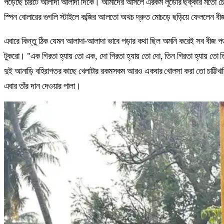
পড়েছে চারটে আলাদা আলাদা দিকে। আমাদের আসলে এরকম লুডোর ছক্কার মতো চেলে
স্পিন বোলারের গুগলি স্টাইলে কব্জির আলতো অথচ দ্রুত মোচড়ে ছড়িয়ে ফেললেন ব
এবারে কিন্তু ঠিক যেমন আলাদা-আলাদা ভাবে পড়ার কথা ছিল অমনি করেই সব বীজ পড়ল, 
টুকরো। "এক গিরতা হ্যায় তো এক, দো গিরতা হ্যায় তো দো, তিন গিরতা হ্যায় তো তি
দুই আনাড়ি বহিরাগতর কাছে খেলাটার রকমসকম আরও একবার খোলসা করা তো চাট্টিখানি ক
এবার তাঁর দান দেওয়ার পালা।