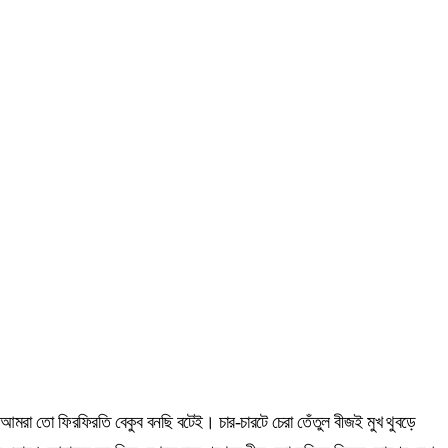
আমরা তো ফিরফিরতি বেকুব বনছি বটেই। চার-চারটে চেরা তেঁতুল বীজই মুখ থুবড়ে