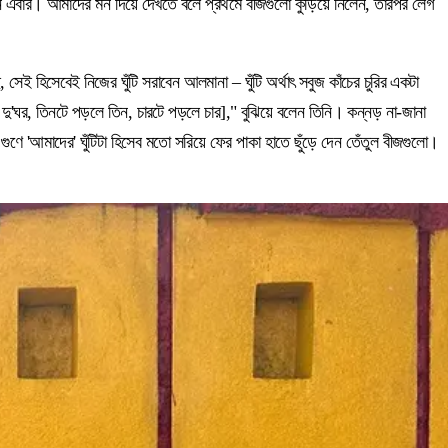
বার। আমাদের মন দিয়ে দেখতে বলে প্রথমে বীজগুলো কুড়িয়ে নিলেন, তারপর লেগ
 হিসেবেই নিজের ঘুঁটি সরাবেন আলমানা – ঘুঁটি অর্থাৎ সবুজ কাঁচের চুরির একটা
ু'ঘর, তিনটে পড়লে তিন, চারটে পড়লে চার]," বুঝিয়ে বলেন তিনি। কন্নড় না-জানা
ণে 'আমাদের' ঘুঁটিটা হিসেব মতো সরিয়ে ফের পাকা হাতে ছুঁড়ে দেন তেঁতুল বীজগুলো।