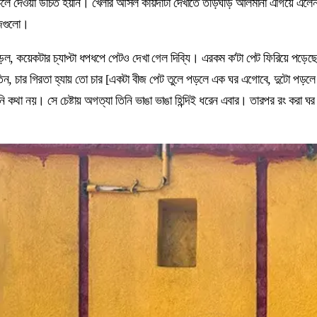
 দেওয়া উচিত হয়নি। খেলার আসল কায়দাটা দেখাতে তড়িঘড়ি আলমানা এগিয়ে এলেন এ
ীজগুলো।
কয়েকটার চ্যাপ্টা ধপধপে পেটও দেখা গেল দিব্যি। এরকম ক'টা পেট ফিরিয়ে পড়েছে, সেই
ন, চার গিরতা হ্যায় তো চার [একটা বীজ পেট তুলে পড়লে এক ঘর এগোবে, দুটো পড়লে দ
থা নয়। সে চেষ্টায় অগত্যা তিনি ভাঙা ভাঙা হিন্দিই ধরেন এবার। তারপর রং করা ঘর গু