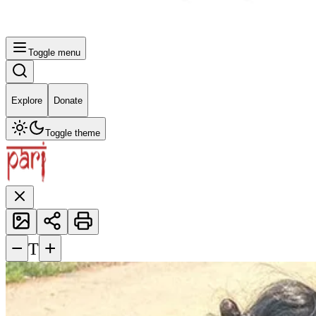
Toggle menu
Explore
Donate
Toggle theme
−
+
T