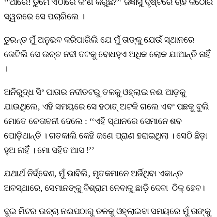
‘‘ଆରେ! ତୁମେ ଏଠାରେ କ’ଣ କରୁଛ?’’ ଜିଜ୍ଞାସୁ ଦୃଷ୍ଟିରେ ଚାହିଁ କଠୋର
ସ୍ୱରରେ ସେ ପଚାରିଲେ ।
ତୁରନ୍ତ ମୁଁ ଅନୁଭବ କରିପାରିଲି ଯେ ମୁଁ ତାଙ୍କୁ ଯେଉଁ ସ୍ଥାନରେ
ଭେଟିଲି ସେ ଉଚ୍ଚ ନଦୀ ତଟକୁ ବୋଧହୁଏ ଅଧିକ ଲୋକ ଯାଆନ୍ତି ନାହିଁ
।
ଅନିରୁଦ୍ଧ ସିଂ ପାତାର ନଦୀତଟରୁ ତଳକୁ ଓହ୍ଲାଇ ନଈ ଆଡ଼କୁ
ଯାଉଥିଲେ, ଏହି ସମୟରେ ସେ ହଠାତ୍‌ ଅଟକି ଗଲେ ଏବଂ ପଛକୁ ବୁଲି
ମୋତେ ଚେତାବନୀ ଦେଲେ : ‘‘ଏହି ସ୍ଥାନରେ ସେମାନେ ଶବ
ପୋଡ଼ିଥାନ୍ତି । ଗତକାଲି କେହି ଜଣେ ପ୍ରାଣ ହରାଇଥିଲା । ସେଠି ଛିଡ଼ା
ହୁଅ ନାହିଁ । ମୋ ସହିତ ଆସ !’’
ଯଥାର୍ଥ ନିର୍ଦ୍ଦେଶ, ମୁଁ ଭାବିଲି, ମୃତକମାନେ ଅର୍ଜିଥିବା ଏକାନ୍ତ
ଅବସ୍ଥାରେ, ସେମାନଙ୍କୁ ବିଶ୍ରାମ ନେବାକୁ ଛାଡ଼ି ଦେବା ଠିକ୍ ହେବ।
ଦୁଇ ମିଟର ଉଚ୍ଚା ନଈପଠାରୁ ତଳକୁ ଓହ୍ଲାଇବା ସମୟରେ ମୁଁ ତାଙ୍କୁ