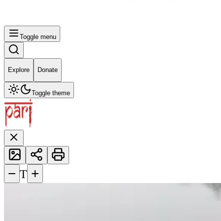
Toggle menu
Explore
Donate
Toggle theme
−
+
T