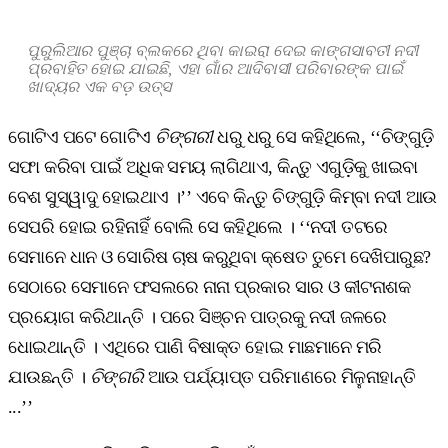
ପୁରୁଲିଆର ପୁଞ୍ଚା ବ୍ଲକରେ ଥିବା କାଇରା ଦେଇ କାଙ୍ଗସାବତୀ ନଦୀ
ପ୍ରବାହିତ ହୋଇ ଯାଇଛି, ଏହା ଗାଁର ଆଦିବାସୀ ପରିବାରଙ୍କ ପାଇଁ
ଖାଦ୍ୟର ଏକ ବଡ଼ ଉତ୍ସ
ଗୋଟିଏ ପଟେ ଗୋଟିଏ
ଚିଙ୍ଗରୀ
ଧରୁ ଧରୁ ସେ କହିଥିଲେ, ‘‘ଚିଙ୍ଗୁଡ଼ି
ସଫା କରିବା ପାଇଁ ଅଧିକ ସମୟ ଲାଗିଥାଏ, କିନ୍ତୁ ଏଗୁଡ଼ିକୁ ଖାଇବା
ବେଶ ସୁସ୍ୱାଦୁ ହୋଇଥାଏ ।’’ ଏବେ କିନ୍ତୁ ଚିଙ୍ଗୁଡ଼ି କିମ୍ବା ନଦୀ ଆଉ
ସେପରି ହୋଇ ରହିନାହିଁ ବୋଲି ସେ କହିଥିଲେ । ‘‘ନଦୀ ତଟରେ
ସେମାନେ ଧାନ ଓ ସୋରିଷ ଚାଷ କରୁଥିବା କ୍ଷେତ ତୁମେ ଦେଖିପାରୁଛ?
ସେଠାରେ ସେମାନେ ଫସଲରେ ନାନା ପ୍ରକାର ସାର ଓ କୀଟନାଶକ
ପ୍ରୟୋଗ କରିଥାନ୍ତି । ପରେ ସିଞ୍ଚନ ପାତ୍ରକୁ ନଦୀ ଜଳରେ
ଧୋଇଥାନ୍ତି । ଏଥିରେ ପାଣି ବିଷାକ୍ତ ହୋଇ ମାଛମାନେ ମରି
ଯାଉଛନ୍ତି ।
ଚିଙ୍ଗରି
ଆଉ ପର୍ଯ୍ୟାପ୍ତ ପରିମାଣରେ ମିଳୁନାହାନ୍ତି
...’’