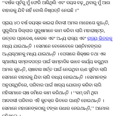
‘‘ବର୍ଷକ ପୂର୍ବରୁ ମୁଁ ଫେରି ଆସିଥିଲି ଏବଂ ବୟସ ବଢ଼ୁଥିବାରୁ ମୁଁ ଆଉ
ବାହାରକୁ ଯିବି ନାହିଁ ବୋଲି ନିଷ୍ପତ୍ତି ନେଇଛି ।’’
ପ୍ରାୟ ୪୦ ବର୍ଷ ବୟସ୍କ କାଇରା ନିବାସୀ ଅମଲ ମାହୋତୋ କୁହନ୍ତି,
ପୁରୁଲିଆ ଜିଲ୍ଲାର ପୁରୁଷମାନେ କାମ କରିବା ଲାଗି ମହାରାଷ୍ଟ୍ର,
ଉତ୍ତର ପ୍ରଦେଶ, କେରଳ ଏବଂ ଅନ୍ୟ ରାଜ୍ୟ ଏବଂ
ରାଜ୍ୟ ଭିତରକୁ
ମଧ୍ୟ ଯାଇଥାନ୍ତି । ସେମାନେ ବେଳେବେଳେ ପଶ୍ଚିମବଙ୍ଗର
ଅନ୍ୟସ୍ଥାନକୁ ମଧ୍ୟ ଯାଇଥାନ୍ତି । ପେସାରେ ଶିକ୍ଷକ ତଥା ଏକ
ସ୍ଥାନୀୟ ସମ୍ବାଦପତ୍ର ପାଇଁ ସାମ୍ବାଦିକ ଭାବେ କାର୍ଯ୍ୟ କରୁଥିବା
ଅମଲ କୁହନ୍ତି, ଚାଷବାସ ଖର୍ଚ୍ଚ ପାଇଁ ନେଇଥିବା ଋଣ ସୁଝିବା ଲାଗି
ସେମାନେ ବାହାରକୁ ଯିବା ଲାଗି ବାଧ୍ୟ ହୋଇଥାନ୍ତି । ସେମାନଙ୍କ
ଅନୁପସ୍ଥିତିରେ, ପରିବାର ପାଇଁ ଖାଦ୍ୟ ଯୋଗାଡ଼ କରିବା ଲାଗି
ମହିଳାମାନେ ଚାଷ ଜମିରେ କାମ କରିଥାନ୍ତି । ‘‘କମ୍‌ ଜମି ଥିବା
ଆଦବାସୀ ପରିବାର ଏହି କୁଚକ୍ର ଭିତରେ ଘାଣ୍ଟି ହୋଇଥାନ୍ତି ।
ସେମାନେ ମହାଜନଙ୍କଠାରୁ ଟଙ୍କା ଉଧାର ନେଇଥାନ୍ତି,’’ ଅମୋଲ
କହିଥିଲେ ।