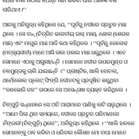
ଯେଉଁ ବାଲି ଉଠାଇ ନିଅନ୍ତି ତାହା ଭରିବା ପାଇଁ ଅନେକ ବର୍ଷ
ଲାଗିଥାଏ।’’
ଆଗକୁ ଅନିରୁଦ୍ଧ କହିଥିଲେ ଯେ, ‘‘ପୂର୍ବରୁ ନଦୀରେ ପ୍ରଚୁର ମାଛ
ଥିଲେ । ସେ ବାନ୍‌ (ଚିତ୍ରିତ ଭାରତୀୟ ଇଲ୍‌ ମାଛ),
ଶୋଲ
(ଶେଉଳ
ମାଛ) ଏବଂ ମାଗୁର ମାଛ ଆଦି କଥା କହିଥିଲେ । ‘‘ପୂର୍ବରୁ
ଜେଲେସ
(ମତ୍ସ୍ୟଜୀବୀ) ମାନେ ଆସି ଜାଲ ପକାଇ ମାଛ ଧରୁଥିଲେ । ଏବେ
ସେମାନେ ଏଠାକୁ ଆସୁନାହାନ୍ତି । ସେମାନେ ନଦୀର ଉପରମୁଣ୍ଡ ଓ
ତଳମୁଣ୍ଡକୁ ଚାଲି ଯାଇଛନ୍ତି ।’’ ପ୍ଲାଷ୍ଟିକ, ଖାଲି ବୋତଲ,
ଥର୍ମୋକୋଲ ପ୍ଲେଟ୍‌ ଫିଙ୍ଗି ନଦୀତଟକୁ ପ୍ରଦୂଷିତ କରୁଥିବା
‘‘ବଣଭୋଜି ଦଳ’’ ଉପରେ ସେ ଅସେନ୍ତାଷ ବ୍ୟକ୍ତ କରିଥିଲେ ।
ଚିଙ୍ଗୁଡ଼ି ସନ୍ଧାନରେ ସେ ଅତି ଆରାମରେ ପାଣିକୁ କାଟି ଚାଲୁଥିଲେ ।
‘‘ଆମେ ପିଲା ଥିବା ସମୟରେ, ନଦୀରେ ପ୍ରଚୁର ପରିମାଣରେ
ଚିଙ୍ଗରୀ
(ଚିଙ୍ଗୁଡ଼ି) ଥିଲେ’’, ଅନିରୁଦ୍ଧ କହିଥିଲେ । ‘‘ଖାଲି ହାତରେ
ସେମାନଙ୍କୁ ଠାବ କରିବା ଓ ଧରିବାର କୌଶଳ ମୋ ବାପା ମୋତେ