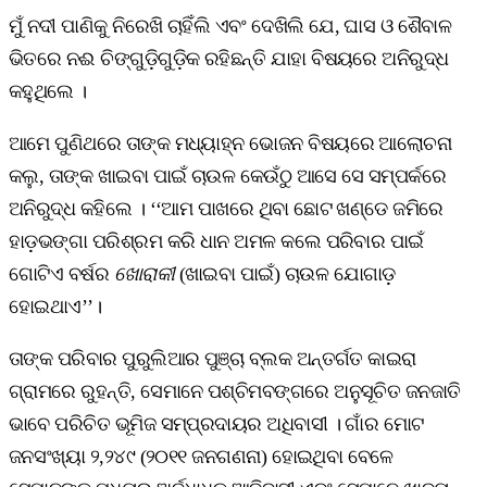
ମୁଁ ନଦୀ ପାଣିକୁ ନିରେଖି ଚାହିଁଲି ଏବଂ ଦେଖିଲି ଯେ, ଘାସ ଓ ଶୈବାଳ
ଭିତରେ ନଈ ଚିଙ୍ଗୁଡ଼ିଗୁଡ଼ିକ ରହିଛନ୍ତି ଯାହା ବିଷୟରେ ଅନିରୁଦ୍ଧ
କହୁଥିଲେ ।
ଆମେ ପୁଣିଥରେ ତାଙ୍କ ମଧ୍ୟାହ୍ନ ଭୋଜନ ବିଷୟରେ ଆଲୋଚନା
କଲୁ, ତାଙ୍କ ଖାଇବା ପାଇଁ ଚାଉଳ କେଉଁଠୁ ଆସେ ସେ ସମ୍ପର୍କରେ
ଅନିରୁଦ୍ଧ କହିଲେ । ‘‘ଆମ ପାଖରେ ଥିବା ଛୋଟ ଖଣ୍ଡେ ଜମିରେ
ହାଡ଼ଭଙ୍ଗା ପରିଶ୍ରମ କରି ଧାନ ଅମଳ କଲେ ପରିବାର ପାଇଁ
ଗୋଟିଏ ବର୍ଷର
ଖୋରାକୀ
(ଖାଇବା ପାଇଁ) ଚାଉଳ ଯୋଗାଡ଼
ହୋଇଥାଏ’’।
ତାଙ୍କ ପରିବାର ପୁରୁଲିଆର ପୁଞ୍ଚା ବ୍ଲକ ଅନ୍ତର୍ଗତ କାଇରା
ଗ୍ରାମରେ ରୁହନ୍ତି, ସେମାନେ ପଶ୍ଚିମବଙ୍ଗରେ ଅନୁସୂଚିତ ଜନଜାତି
ଭାବେ ପରିଚିତ ଭୂମିଜ ସମ୍ପ୍ରଦାୟର ଅଧିବାସୀ । ଗାଁର ମୋଟ
ଜନସଂଖ୍ୟା ୨,୨୪୯ (୨୦୧୧ ଜନଗଣନା) ହୋଇଥିବା ବେଳେ