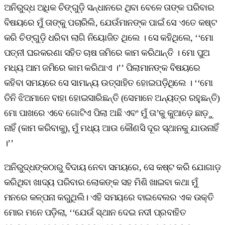
ଅନିରୁଦ୍ଧ ଅଧିକ ଚିଙ୍ଗୁଡ଼ି ସନ୍ଧାନରେ ଥିବା ବେଳେ ତାଙ୍କ ପରିବାର
ବିଷୟରେ ମୁଁ ତାଙ୍କୁ ପଚାରିଲି, ଯେଉଁମାନଙ୍କ ପାଇଁ ସେ ଏତେ କଷ୍ଟ
କରି ଚିଙ୍ଗୁଡ଼ି ଧରିବା ଲାଗି ନିୟୋଜିତ ଥିଲେ । ସେ କହିଥିଲେ, ‘‘ମୋ
ପତ୍ନୀ ଘରକରଣା ସହିତ ଚାଷ ଜମିରେ କାମ କରିଥାନ୍ତି । ମୋ ପୁଅ
ମଧ୍ୟ ଆମ ଜମିରେ କାମ କରିଥାଏ ।’’ ପିଲାମାନଙ୍କ ବିଷୟରେ
କହିବା ସମୟରେ ସେ ସାମାନ୍ୟ ଉତ୍ସାହିତ ହୋଇପଡ଼ିଥିଲେ । ‘‘ମୋ
ତିନି ଝିଅମାନେ ବାହା ହୋଇସାରିଛନ୍ତି (ସେମାନେ ଅନ୍ୟତ୍ର ରହୁଛନ୍ତି)
ମୋ ପାଖରେ ଏବେ ଗୋଟିଏ ପିଲା ଅଛି ଏବଂ ମୁଁ ତା’କୁ କୁଆଡ଼େ ଛାଡ଼ୁ
ନାହିଁ (କାମ କରିବାକୁ), ମୁଁ ମଧ୍ୟ ଆଉ କୌଣସି ଦୂର ସ୍ଥାନକୁ ଯାଉନାହିଁ
।’’
ଅନିରୁଦ୍ଧଙ୍କଠାରୁ ବିଦାୟ ନେବା ସମୟରେ, ସେ କଷ୍ଟ କରି ଯୋଗାଡ଼
କରିଥିବା ଖାଦ୍ୟ ପରିବାର ଲୋକଙ୍କ ସହ ମିଶି ଖାଇବା କଥା ମୁଁ
ମନରେ କଳ୍ପନା କରୁଥିଲି। ଏହି ସମୟରେ ବାଇବେଲର ଏକ ଉକ୍ତି
ମୋର ମନେ ପଡ଼ିଲା, ‘‘ଯେଉଁ ସ୍ଥାନ ଦେଇ ନଦୀ ପ୍ରବାହିତ