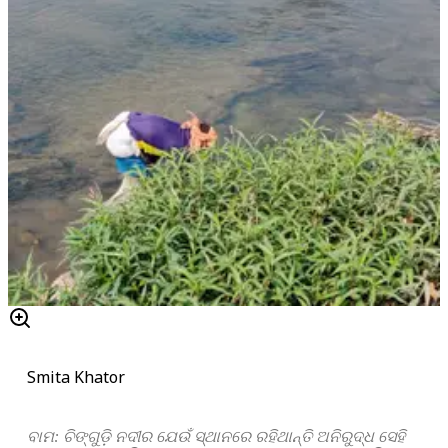
Smita Khator
ବାମ: ଚିଙ୍ଗୁଡ଼ି ନଦୀର ଯେଉଁ ସ୍ଥାନରେ ରହିଥାନ୍ତି ଅନିରୁଦ୍ଧ ସେହି