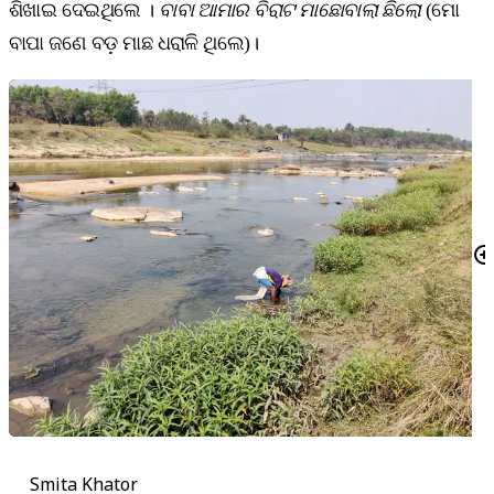
ଶିଖାଇ ଦେଇଥିଲେ ।
ବାବା ଆମାର ବିରାଟ ମାଛୋବାଲା ଛିଲୋ
(ମୋ
ବାପା ଜଣେ ବଡ଼ ମାଛ ଧରାଳି ଥିଲେ)।
Smita Khator