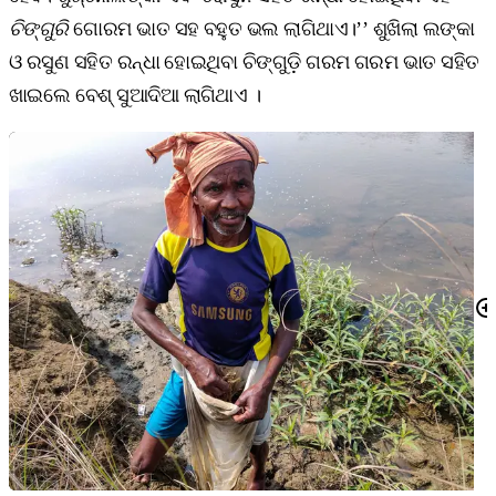
ଚିଙ୍ଗୁରି
ଗୋରମ ଭାତ ସହ ବହୁତ ଭଲ ଲାଗିଥାଏ।’’ ଶୁଖିଲା ଲଙ୍କା
ଓ ରସୁଣ ସହିତ ରନ୍ଧା ହୋଇଥିବା ଚିଙ୍ଗୁଡ଼ି ଗରମ ଗରମ ଭାତ ସହିତ
ଖାଇଲେ ବେଶ୍‌ ସୁଆଦିଆ ଲାଗିଥାଏ ।