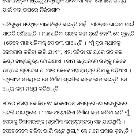
ସେମାନଙ୍କ ମଧ୍ୟରୁ ଅର୍ଦ୍ଧାଧିକ ଆଦିବାସୀ ଏବଂ ସେମାନେ ଖାଦ୍ୟ
ପାଇଁ ନଦୀ ଉପରେ ନିର୍ଭରଶୀଳ ।
ଅନିରୁଦ୍ଧ ଧରିଥିବା ମାଛ ବିକ୍ରି କରନ୍ତି ନାହିଁ – ପରିବାର ଖାଇବା ପାଇଁ
ସାଇତି ରଖିଥାନ୍ତି । ମାଛ ଧରିବା ତାଙ୍କ କାମ ନୁହେଁ ବୋଲି ସେ କୁହନ୍ତି
। ତେବେ ମାଛ ଧରିବାକୁ ସେ ଭଲ ପାଆନ୍ତି । ‘‘ମୁଁ ଦୂର ସ୍ଥାନକୁ
ରୋଜଗାର କରିବା ଲାଗି ଯାଏ’’, ଏହା କହିବା ସମୟରେ ତାଙ୍କର
କଣ୍ଠ ବାଷ୍ପରୁଦ୍ଧ ହୋଇଯାଏ । କାମ ସନ୍ଧାନରେ ତାଙ୍କୁ କେବେ
ଉତ୍ତର ପ୍ରଦେଶ ତ’ ଆଉ କେବେ ମହାରାଷ୍ଟ୍ର ଯିବାକୁ ପଡ଼ିଥାଏ ।
ଅଧିକାଂଶ ସମୟରେ ସେ ନିର୍ମାଣ ଶ୍ରମିକ ଭାବେ କାମ କରନ୍ତି, ସେ
ଅନ୍ୟ କାମ ମଧ୍ୟ କରିଥାନ୍ତି।
୨୦୨୦ ମସିହା କୋଭିଡ-୧୯ ଲକଡାଉନ ସମୟରେ ସେ ନାଗପୁରରେ
ଅଟକି ଯାଇଥିଲେ । ‘‘ଏକ ଅଟ୍ଟାଳିକା ନିର୍ମାଣ କାମ କରିବା ଲାଗି ମୁଁ
ସେଠାକୁ ଠିକାଦାରଙ୍କ (ଶ୍ରମିକ କଣ୍ଟ୍ରାକ୍ଟର) ସହ ଯାଇଥିଲି ।
ସେତେବେଳେ ଚଳିବା ଭାରି କଷ୍ଟ ଥିଲା,’’ ସେ ମନେ ପକାଇ କୁହନ୍ତି ।