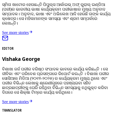
ସ୍ମିତା ଖାଟୋର ହେଉଛନ୍ତି ପିପୁଲ୍ସ ଆର୍କାଇଭ୍‌ ଅଫ୍‌ ରୁରାଲ୍‌ ଇଣ୍ଡିଆ
(ପରୀ)ର ଭାରତୀୟ ଭାଷା କାର୍ଯ୍ୟକ୍ରମ ପରୀଭାଷାର ମୁଖ୍ୟ ଅନୁବାଦ
ସମ୍ପାଦକ। ଅନୁବାଦ, ଭାଷା ଏବଂ ଅଭିଲେଖ ଆଦି ହେଉଛି ତାଙ୍କ କାର୍ଯ୍ୟ
କ୍ଷେତ୍ର। ସେ ମହିଳାମାନଙ୍କ ସମସ୍ୟା ଏବଂ ଶ୍ରମ ସମ୍ପର୍କରେ
ଲେଖନ୍ତି।
See more stories
EDITOR
Vishaka George
ବିଶାଖା ଜର୍ଜ ପରୀର ବରିଷ୍ଠ ସଂପାଦକ ଭାବରେ କାର୍ଯ୍ୟ କରିଛନ୍ତି । ସେ
ଜୀବିକା ଏବଂ ପରିବେଶ ପ୍ରସଙ୍ଗରେ ରିପୋର୍ଟ କରନ୍ତି । ବିଶାଖା ପରୀର
ସୋସିଆଲ ମିଡିଆ (୨୦୧୭-୨୦୨୫) ର କାର୍ଯ୍ୟକ୍ରମ ମୁଖ୍ୟ ଥିଲେ ଏବଂ
ପରୀର ବିଭିନ୍ନ ଲେଖାକୁ ଶ୍ରେଣୀଗୃହରେ ପହଞ୍ଚାଇବା ସହିତ
ଛାତ୍ରଛାତ୍ରୀଙ୍କୁ ଘେରି ରହିଥିବା ବିଭିନ୍ନ ସମସ୍ୟାକୁ ନଥିଭୁକ୍ତ କରିବା
ଦିଗରେ ସେ ଶିକ୍ଷା ଟିମ୍‌ରେ କାର୍ଯ୍ୟ କରିଥିଲେ।
See more stories
TRANSLATOR