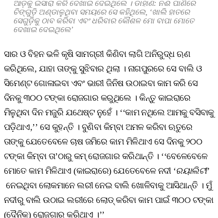
ଆଡ଼କୁ ଇସାରା କରି ଦେଖାଇ ଦେଇଥିଲେ । ଡାହାଣ: ନଈ ପାଣିରେ
ଚିଙ୍ଗୁଡ଼ି ଅଣ୍ଡାଳୁଥିବା ସମୟରେ ସେ କହିଥିଲେ, ‘ଖାଲି ହାତରେ
ସେଗୁଡ଼ିକୁ ଠାବ କରିବା ଏବଂ ଧରିବାର କୌଶଳ ମୋ ବାପା ମୋତେ
ଦେଖାଇ ଦେଇଥିଲେ’
ସାର ଓ ବିହନ ଭଳି କୃଷି ସାମଗ୍ରୀ କିଣିବା ଲାଗି ଅନିରୁଦ୍ଧ ଋଣ
କରିଥିଲେ, ଯାହା ତାଙ୍କୁ ସୁଝିବାର ଥିଲା । ନାଗପୁରରେ ସେ ବାଲି ଓ
ସିମେଣ୍ଟ ଗୋଳାଇବା ଏବଂ ଭାରୀ ଜିନିଷ ଉଠାଇବା କାମ କରି ସେ
ଦିନକୁ ୩୦୦ ଟଙ୍କା ରୋଜଗାର କରୁଥିଲେ । କିନ୍ତୁ କାଇରାରେ
ମିଳୁଥିବା ଦିନ ମଜୁରି ଯଥେଷ୍ଟ ନୁହେଁ । ‘‘କାମ ନଥିଲେ ଆମକୁ ବସିବାକୁ
ପଡ଼ିଥାଏ,’’ ସେ କୁହନ୍ତି । ବୁଣିବା କିମ୍ବା ଅମଳ କରିବା ଋତୁରେ
ତାଙ୍କୁ ଯେତେବେଳେ ଚାଷ ଜମିରେ କାମ ମିଳିଥାଏ ସେ ଦିନକୁ ୨୦୦
ଟଙ୍କା କିମ୍ବା ତା’ଠାରୁ କମ୍‌ ରୋଜଗାର କରିଥାନ୍ତି । ‘‘ବେଳେବେଳେ
ମୋତେ କାମ ମିଳିଥାଏ (କାଇରାରେ) ଯେତେବେଳେ ନଦୀ ‘
ରୟାଲିଟୀ’
ନେଇଥିବା ଲୋକମାନେ ଲରୀ ନେଇ ବାଲି ଖୋଳିବାକୁ ଆସିଥାନ୍ତି । ମୁଁ
ନଦୀରୁ ବାଲି ଉଠାଇ ଲରୀରେ ଲୋଡ୍‌ କରିବା କାମ ପାଇଁ ୩୦୦ ଟଙ୍କା
(ଦୈନିକ) ରୋଜଗାର କରିଥାଏ ।’’