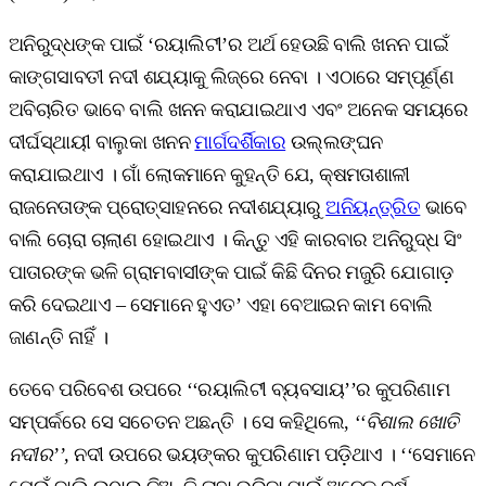
ଅନିରୁଦ୍ଧଙ୍କ ପାଇଁ ‘ରୟାଲିଟୀ’ର ଅର୍ଥ ହେଉଛି ବାଲି ଖନନ ପାଇଁ
କାଙ୍ଗସାବତୀ ନଦୀ ଶଯ୍ୟାକୁ ଲିଜ୍‌ରେ ନେବା । ଏଠାରେ ସମ୍ପୂର୍ଣ୍ଣ
ଅବିଚାରିତ ଭାବେ ବାଲି ଖନନ କରାଯାଇଥାଏ ଏବଂ ଅନେକ ସମୟରେ
ଦୀର୍ଘସ୍ଥାୟୀ ବାଲୁକା ଖନନ
ମାର୍ଗଦର୍ଶିକାର
ଉଲ୍ଲଙ୍ଘନ
କରାଯାଇଥାଏ । ଗାଁ ଲୋକମାନେ କୁହନ୍ତି ଯେ, କ୍ଷମତାଶାଳୀ
ରାଜନେତାଙ୍କ ପ୍ରୋତ୍ସାହନରେ ନଦୀଶଯ୍ୟାରୁ
ଅନିୟନ୍ତ୍ରିତ
ଭାବେ
ବାଲି ଚୋରା ଚାଲାଣ ହୋଇଥାଏ । କିନ୍ତୁ ଏହି କାରବାର ଅନିରୁଦ୍ଧ ସିଂ
ପାତାରଙ୍କ ଭଳି ଗ୍ରାମବାସୀଙ୍କ ପାଇଁ କିଛି ଦିନର ମଜୁରି ଯୋଗାଡ଼
କରି ଦେଇଥାଏ – ସେମାନେ ହୁଏତ’ ଏହା ବେଆଇନ କାମ ବୋଲି
ଜାଣନ୍ତି ନାହିଁ ।
ତେବେ ପରିବେଶ ଉପରେ ‘‘ରୟାଲିଟୀ ବ୍ୟବସାୟ’’ର କୁପରିଣାମ
ସମ୍ପର୍କରେ ସେ ସଚେତନ ଅଛନ୍ତି । ସେ କହିଥିଲେ,
‘‘ବିଶାଲ ଖୋତି
ନଦୀର’’,
ନଦୀ ଉପରେ ଭୟଙ୍କର କୁପରିଣାମ ପଡ଼ିଥାଏ । ‘‘ସେମାନେ