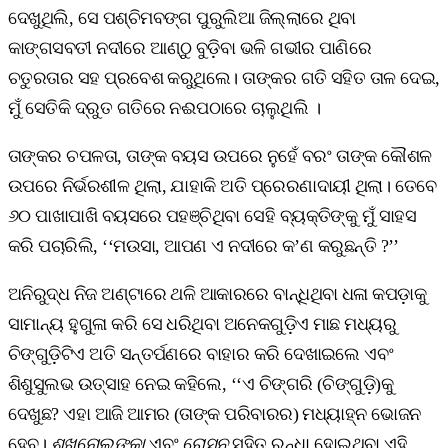
ଦେଖୁଥିଲି, ସେ ପଶ୍ଚିମବଙ୍ଗ ପୁରୁଲିଆ ଜିଲ୍ଲାରେ ଥିବା
କାଙ୍ଗସବତୀ ନଦୀରେ ଆଣ୍ଠୁ ବୁଡ଼ିବା ଭଳି ଗଭୀର ପାଣିରେ
ଚତୁରତାର ସହ ପ୍ରବେଶ କରୁଥିଲେ। ତାଙ୍କର ଗତି ସହିତ ତାଳ ଦେଇ,
ମୁଁ ସେତିକି ଦ୍ରୁତ ଗତିରେ ନଈପଠାରେ ଚାଲୁଥିଲି ।
ତାଙ୍କର ଚପଳତା, ତାଙ୍କ ବୟସ ଉପରେ ନୁହେଁ ବରଂ ତାଙ୍କ କୌଶଳ
ଉପରେ ନିର୍ଭରଶୀଳ ଥିଲା, ଯାହାକି ଅତି ପ୍ରେରଣାଦାୟୀ ଥିଲା। ତେବେ
୬୦ ପାଖାପାଖି ବୟସରେ ପହଞ୍ଚିଥିବା ସେହି ବ୍ୟକ୍ତିଙ୍କୁ ମୁଁ ସାହସ
କରି ପଚାରିଲି, ‘‘ମଉସା, ଆପଣ ଏ ନଦୀରେ କ’ଣ କରୁଛନ୍ତି ?’’
ଅନିରୁଦ୍ଧ ନିଜ ଅଣ୍ଟାରେ ଥଳି ଆକାରରେ ବାନ୍ଧିଥିବା ଧଳା କପଡ଼ାକୁ
ସାମାନ୍ୟ ହୁଗୁଳା କରି ସେ ଧରିଥିବା ଅନେକଗୁଡ଼ିଏ ମାଛ ମଧ୍ୟରୁ
ଚିଙ୍ଗୁଡ଼ିଟିଏ ଅତି ସନ୍ତର୍ପଣରେ ବାହାର କରି ଦେଖାଇଲେ ଏବଂ
ଶିଶୁସୁଲଭ ଉତ୍ସାହ ନେଇ କହିଲେ, ‘‘ଏ ଚିଙ୍ଗରି (ଚିଙ୍ଗୁଡ଼ି)କୁ
ଦେଖୁଛ? ଏହା ଆଜି ଆମର (ତାଙ୍କ ପରିବାରର) ମଧ୍ୟାହ୍ନ ଭୋଜନ
ହେବ।
ଶୁଖ୍‌ନୋଲଙ୍କା
ଏବଂ
ରୋସୁନ
ସହିତ ରନ୍ଧା ହୋଇଥିବା ଏହି