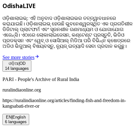
OdishaLIVE
ଓଡ଼ିଶାଲାଇଭ୍: ଏହି ଅନୁବାଦ ଓଡ଼ିଶାଲାଇଭର ତତ୍ତ୍ୱାବଧାନରେ
କରାଯାଇଛି। ଓଡ଼ିଶାଲାଇଭ୍ ହେଉଛି ଭୁବନେଶ୍ୱରସ୍ଥିତ ଏକ ପ୍ରଗତିଶୀଳ
ଡିଜିଟାଲ୍ ପ୍ଲାଟଫର୍ମ ଏବଂ ସୃଜନଶୀଳ ଗଣମାଧ୍ୟମ ଓ ଯୋଗାଯୋଗ
ଏଜେନ୍ସି। ଏଠାରେ ଲୋକାଲାଇଜେସନ, କଣ୍ଟେଣ୍ଟ ପ୍ରସ୍ତୁତି, ଭିଡିଓ
ପ୍ରଡକ୍ସନ ଏବଂ ୱେବ୍ ଓ ସୋସିଆଲ୍ ମିଡିଆ ପରି ବିଭିନ୍ନ କ୍ଷେତ୍ରରେ
ଅଡିଓ ଭିଜୁଆଲ୍‌ ବିଷୟବସ୍ତୁ, ନ୍ୟୁଜ୍ ଇତ୍ୟାଦି ସେବା ପ୍ରଦାନ କରୁଛୁ।
See more stories
ଓଡ଼ିଆ
|
OD
14
languages
PARI - People's Archive of Rural India
ruralindiaonline.org
https://ruralindiaonline.org/articles/
finding-fish-and-freedom-in-
kangsabati-river-or
EN
|
English
6
languages