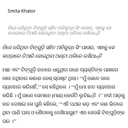
Smita Khator
ନିଜେ ଧରିଥିବା ଚିଙ୍ଗୁଡ଼ି ସହିତ ଅନିରୁଦ୍ଧ ସିଂ ପାତାର, ଏହାକୁ ସେ
କପଡ଼ାରେ ତିଆରି ହୋଇଥିବା ଅଣ୍ଟା ଥଳିରେ ରଖିଥାନ୍ତି
ନିଜେ ଧରିଥିବା ଚିଙ୍ଗୁଡ଼ି ସହିତ ଅନିରୁଦ୍ଧ ସିଂ ପାତାର, ଏହାକୁ ସେ
କପଡ଼ାରେ ତିଆରି ହୋଇଥିବା ଅଣ୍ଟା ଥଳିରେ ରଖିଥାନ୍ତି
ମାଛ ଏବଂ ଚିଙ୍ଗୁଡ଼ି ହାତରେ ଧରୁଥିବା ଜଣେ ବ୍ୟକ୍ତିଙ୍କ ପାଖରେ
ଜାଲ ନଥିବାର କାରଣ ବେଶ୍‌ ସ୍ପଷ୍ଟ ଥିଲା। ‘‘ମୁଁ କେବେ ଜାଲ
ବ୍ୟବହାର କରିନାହିଁ,’’ ସେ କହିଥିଲେ । ‘‘ମୁଁ ମୋ ହାତ ବ୍ୟବହାର
କରିଛି । ମୁଁ ଜାଣେ ସେମାନେ (ମାଛ) କେଉଁଠି ଲୁଚିଛନ୍ତି ।’’ ନଦୀ ଆଡ଼କୁ
ହାତ ଦେଖାଇ ସେ ପୁଣି କହିଲେ, ‘‘ଏହି ପଥର କଡ଼ ଏବଂ ନଈ ଭିତରେ
ଥିବା ପାଣି ଘାସ ଓ ଶୈବାଳକୁ ଦେଖିପାରୁଛ? ଏହା ହେଉଛି ଚିଙ୍ଗୁଡ଼ିଙ୍କ
ଘର ।’’