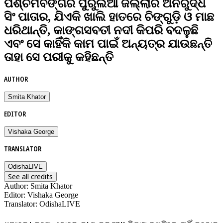
ପଶ୍ଚିମବଙ୍ଗର ପୁରୁଲିଆ ଜିଲ୍ଲାର ଅନିରୁଦ୍ଧ
ସିଂ ପାତାର, ଯିଏକି ଖାଲି ହାତରେ ଚିଙ୍ଗୁଡ଼ି ଓ ମାଛ
ଧରିଥାନ୍ତି, କାଙ୍ଗସବତୀ ନଦୀ କିପରି ବଦଳୁଛି
ଏବଂ ସେ କାହିଁକି କାମ ପାଇଁ ଅନ୍ୟତ୍ର ଯାଉଛନ୍ତି
ତାହା ସେ ପରୀକୁ କହିଛନ୍ତି
AUTHOR
Smita Khator
EDITOR
Vishaka George
TRANSLATOR
OdishaLIVE
See all credits
Author
:
Smita Khator
Editor
:
Vishaka George
Translator
:
OdishaLIVE