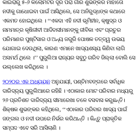
କାଇରାରୁ ୫-୬ କିଲୋମିଟର ଦୂର ପିରା ଗାଁର ଶୁଭଙ୍କର ମାହାତୋ
ନଦୀକୁ ଗାଧୋଇବା ପାଇଁ ଆସିଥିଲେ, ସେ ଅନିରୁଦ୍ଧଙ୍କ କଥାରେ
ଏକମତ ହୋଇଥିଲେ । ‘‘ଏକଦା ଏହି ନଦୀ ଭୂମିହୀନ, କ୍ଷୁଦ୍ର ଓ
ନାମମାତ୍ର କୃଷିଜୀବୀ ଆଦିବାସୀମାନଙ୍କୁ ଜୀବିକା ଏବଂ ପ୍ରଚୁର
ପରିମାଣର ପୁଷ୍ଟିସାର ଓ ଅନ୍ୟ ଜରୁରି ପୋଷକ ତତ୍ତ୍ୱ ଉଭୟ
ଯୋଗାଇ ଦେଉଥିଲା, କାରଣ ଏମାନେ ଖାଦ୍ୟଶସ୍ୟ କିଣିବା ଲାଗି
ଅସମର୍ଥ ଥିଲେ ।’’ ପୁରୁଲିଆ ରାଜ୍ୟର ସବୁଠୁ ଗରିବ ଜିଲ୍ଲା ବୋଲି ସେ
ଉଲ୍ଲେଖ କରିଥିଲେ ।
୨୦୨୦ର ଏକ ଅଧ୍ୟୟନ
ଅନୁଯାୟୀ, ପଶ୍ଚିମବଙ୍ଗରେ ସର୍ବାଧିକ
ଦାରିଦ୍ର୍ୟ ପୁରୁଲିଆରେ ରହିଛି । ଏଠାକାର ମୋଟ ପରିବାର ମଧ୍ୟରୁ
୨୬ ପ୍ରତିଶତ ଦାରିଦ୍ର୍ୟ ସୀମାରେଖା ତଳେ ବସବାସ କରୁଛନ୍ତି।
ଶିକ୍ଷକ ଶୁଭଙ୍କର କହିଥିଲେ, ‘‘ଏଠାକାର ପରିବାର ଖାଦ୍ୟ ପାଇଁ
ଜଙ୍ଗଲ ଓ ନଦୀ ଉପରେ ନିର୍ଭର କରିଥାନ୍ତି । କିନ୍ତୁ ପ୍ରାକୃତିକ
ସମ୍ପଦ ଏବେ ସରି ଆସିଲାଣି ।