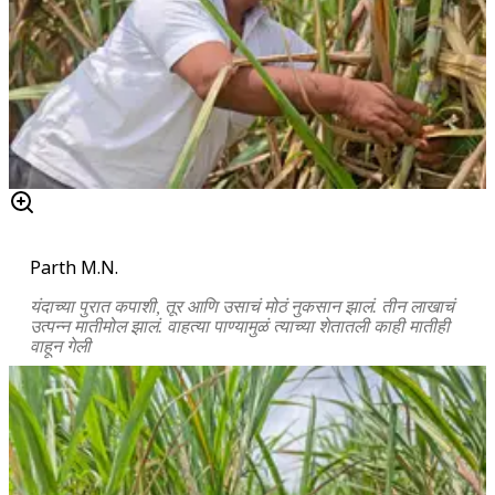
Parth M.N.
यंदाच्या पुरात कपाशी, तूर आणि उसाचं मोठं नुकसान झालं. तीन लाखाचं
उत्पन्न मातीमोल झालं. वाहत्या पाण्यामुळं त्याच्या शेतातली काही मातीही
वाहून गेली