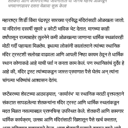
शेतकरी आणि कामगारांच्या जीवनातील या जागेचं महत्त्व ओळखून
भगवानगडावर दसरा मेळावा सुरू केला
महाराष्ट्र शिर्डी किंवा पंढरपूर सारख्या प्रसिद्ध मंदिरांसाठी ओळखला जातो.
या मंदिरांना दरवर्षी सुमारे ४ कोटी भाविक भेट देतात. मागच्या काही
वर्षांपासून राज्याबाहेर तुलनेने कमी ओळखल्या जाणाऱ्या धार्मिक स्थळांवरही
मोठी गर्दी पहायला मिळतेय. इथल्या लोकांनी कालांतराने त्यांच्या स्थानिक
मंदिर ट्रस्टशी सलोखा वाढवला आणि आपली निष्ठा कायम ठेवून ते धार्मिक
स्थान कोणाकडे आहे याची पर्वा न करता काम केलं. पण स्थानिकांचं दुर्देव हे
आहे की, मंदिर ट्र्स्ट त्यांच्याकडून जास्त प्रमाणात पैसे घेतंय अन् त्यांना
चांगल्या भविष्यांचं आश्वासन देतंय.
सप्टेंबरच्या शेवटच्या आठवड्यात, ‘कार्यारंभ’ या स्थानिक मराठी वृत्तपत्राने
संकटात सापडलेल्या शेतकऱ्यांना मंदिर ट्रस्ट आणि धार्मिक स्थलांकडून
मदत मिळत नसल्याबद्दल प्रश्नचिन्ह उपस्थित केले. शेतकरी आणि कामगार
धार्मिक कार्यक्रम, उत्सव आणि मंदिरांसाठी खिशातून पैसे खर्च करतात,