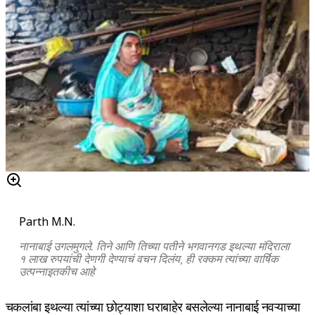
Parth M.N.
नानाबाई उगलमुगले. तिने आणि तिच्या पतीने भगवानगड इथल्या मंदिराला
१ लाख रुपयांची देणगी देण्याचं वचन दिलंय, ही रक्कम त्यांच्या वार्षिक
उत्पन्नाइतकीच आहे
चकलांबा इथल्या त्यांच्या छोट्याशा घराबाहेर बसलेल्या नानाबाई नवऱ्याच्या