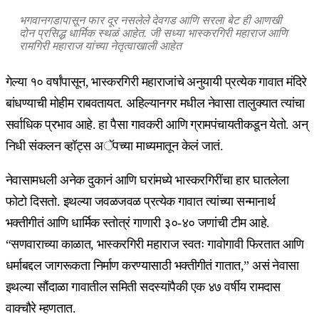
भगवानगडापासून फार दूर नसलेले देवगड आणि सरला बेट ही आणखी
दोन प्रसिद्ध धार्मिक स्थळं आहेत. जी सध्या भास्करगिरी महाराज आणि
रामगिरी महाराज यांच्या नेतृत्वाखाली आहेत
गेल्या १० वर्षांपासून, भास्करगिरी महाराजांचे अनुयायी प्रत्येक गावात मंदिरे
बांधण्याची मोहीम राबवतायत. अहिल्यानगर मधील नेवासा तालुक्यात त्यांचा
सर्वाधिक प्रभाव आहे. हा पैसा गावकरी आणि ग्रामपंचायतीकडून येतो. अन्
निधी संकलन व्हॉट्स अॅपच्या माध्यमातून केलं जातं.
नेवासामधली अनेक दुकानं आणि घरांमध्ये भास्करगिरींचा हार घातलेला
फोटो दिसतो. इथल्या जवळजवळ प्रत्येक गावात त्यांच्या सन्मानार्थ
भक्तीगीतं आणि धार्मिक स्तोत्रं गाणारी ३०-४० जणांची टीम आहे.
“सणवाराच्या काळात, भास्करगिरी महाराज स्वतः गावोगावी फिरतात आणि
धर्माबद्दल जागरूकता निर्माण करण्यासाठी भक्तीगीतं गातात,” असं नेवासा
इथल्या सौंदाळा गावातील समिती सदस्यांपैकी एक ४७ वर्षीय रामदास
वाक्चौरे म्हणतात.