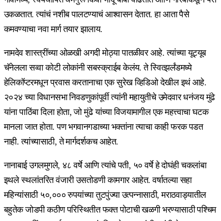
उकळतात. त्यांचं नशीब पालटण्याचं आश्वासन देतात. हा आता पैसे
कमवण्याचा नवा मार्ग तयार झालाय.
नामदेव शास्त्रींच्या ओळखी अगदी मोठ्या पातळीवर आहे. त्यांच्या यूट्यूब
चॅनेलला सव्वा कोटी लोकांनी सबस्क्राईब केलंय. ते स्वित्झर्लंडमध्ये
हेलिकॉप्टरमधून प्रवास करतानाचा एक सुरेख व्हिडिओ देखील इथं आहे.
२०२४ च्या विधानसभा निवडणुकांपूर्वी त्यांनी महायुतीचे उमेदवार धनंजय मुंढे
यांना पाठिंबा दिला होता, जो मुंढे यांच्या विजयामागील एक महत्त्वाचा घटक
मानला जात होता. पण भगवानगडाच्या भक्तांना त्याचा काही फरक पडत
नाही. त्यांच्यासाठी, ते मार्गदर्शकच आहेत.
नानाबाई उगलमुगले, ४८ वर्षे आणि त्यांचे पती, ५० वर्षे हे दोघंही चकलांबा
इथले स्थलांतरित वंजारी उसतोडणी कामगार आहेत. वर्षातल्या सहा
महिन्यांसाठी ५०,००० रुपयांच्या तुटपुंज्या उत्पन्नासाठी, मराठवाड्यातील
बहुतेक जोडपी कठीण परिस्थितीत फक्त पोटाची खळगी भरण्यासाठी पश्चिम