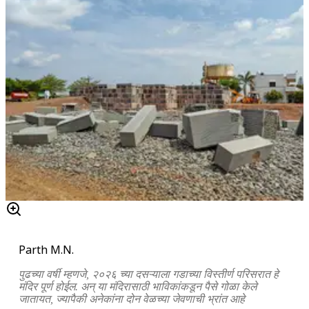
Parth M.N.
पुढच्या वर्षी म्हणजे, २०२६ च्या दसऱ्याला गडाच्या विस्तीर्ण परिसरात हे
मंदिर पूर्ण होईल. अन् या मंदिरासाठी भाविकांकडून पैसे गोळा केले
जातायत, ज्यापैकी अनेकांना दोन वेळच्या जेवणाची भ्रांत आहे