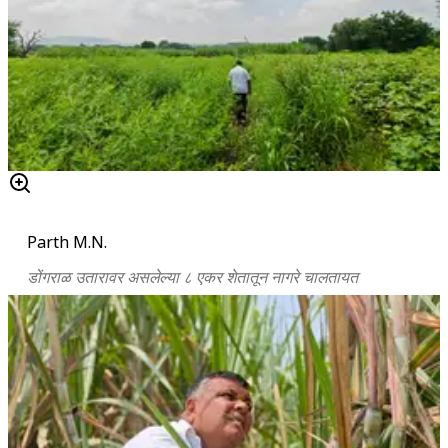
Parth M.N.
डोंगराळ उतारावर असलेल्या ८ एकर शेतातून नागरे चालतायत