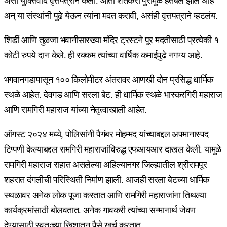
असा युक्तिवाद वृत्तपत्राने केला. आता शेतकरी पुरामुळे हतबल झाले आहे
अन् या संस्थांनी पुढे येऊन त्यांना मदत करावी, असंही वृत्तपत्राने म्हटलंय.
शिर्डी आणि तुळजा भवानीसारख्या मंदिर ट्रस्टने पूर मदतीसाठी प्रत्येकी १
कोटी रुपये दान केले. ही रक्कम त्यांच्या वार्षिक कमाईपुढे नगण्य आहे.
भगवानगडापासून १०० किलोमीटर अंतरावर आणखी दोन प्रसिद्ध धार्मिक
स्थळे आहेत. देवगड आणि सरला बेट. ही धार्मिक स्थळे भास्करगिरी महाराज
आणि रामगिरी महाराज यांच्या नेतृत्वाखाली आहेत.
ऑगस्ट २०२४ मध्ये, पोलिसांनी पैगंबर मोहम्मद यांच्याबद्दल अपमानास्पद
टिप्पणी केल्याबद्दल रामगिरी महाराजांविरुद्ध एफआयआर दाखल केली. यामुळे
रामगिरी महाराज राहात असलेल्या अहिल्यानगर जिल्ह्यातील श्रीरामपूर
शहरात दंगलीची परिस्थिती निर्माण झाली. आजही सरला बेटच्या धार्मिक
स्थळावर अनेक लोक पूजा करतात आणि रामगिरी महाराजांना तिथल्या
कार्यक्रमांसाठी बोलवतात. अनेक गावकरी त्यांच्या सन्मानार्थ जेवण
देण्यासाठी स्वतःच्या खिशातून पैसे खर्च करतात.