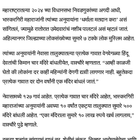
महाराष्ट्रातल्या २०२४ च्या विधानसभा निवडणुकांच्या अगदी आधी,
भास्करगिरी महाराजांनी त्यांच्या अनुयायांना ‘धर्माला मतदान करा’ असं
सांगितलं, ज्यामुळे रातोरात उमेदवारांचं नशीब पालटलं असं म्हटलं जातं.
अहिल्यानगर जिल्ह्याच्या लोकसंख्येच्या सुमारे ७ टक्के लोक मुस्लिम आहेत.
त्यांच्या अनुयायांनी नेवासा तालुक्यातल्या प्रत्येक गावात वेगवेगळ्या हिंदू
देवतांची किमान चार मंदिरे बांधलीयेत, वाक्चौरे म्हणतात. “आम्ही काळजी
घेतो की लोकांना दर काही महिन्यांनी देणगी द्यावी लागणार नाही. बहुतेकदा
प्रत्येक गावात दर दोन वर्षांनी एक मंदिर बांधलं जातं.”
नेवासामध्ये १२७ गावं आहेत. प्रत्येक गावात चार मंदिरे आहेत, भास्करगिरी
महाराजांच्या अनुयायांनी अवघ्या १० वर्षांत एकट्या तालुक्यात सुमारे ५००
मंदिरे बांधली आहेत. “एका मंदिराला सुमारे १० लाख रुपये खर्च लागलाय,”
वाक्चौरे पुढे म्हणाले.
दुसऱ्या शब्दांत सांगायचं झालं तर, शेतीचं संकट, निकृष्ट आरोग्यसेवेचा आणि