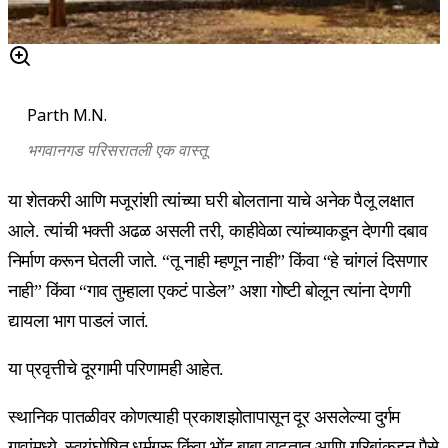
Parth M.N.
भगवानगड परिसरातली एक वास्तू
या शेतकरी आणि मजूरांशी त्यांच्या घरी बोलताना याचे अनेक पैलू लक्षात
आले. त्यांची भक्ती अढळ असली तरी, काहीवेळा त्यांच्याकडून देणगी दबाव
निर्माण करून घेतली जाते. “तू नाही म्हणून नाही” किंवा “हे चांगलं दिसणार
नाही” किंवा “गाव तुम्हाला एकटं पाडेल” अशा गोष्टी बोलून त्यांना देणगी
द्यायला भाग पाडलं जातं.
या प्रवृत्तीचे दूरगामी परिणामही आहेत.
स्थानिक पातळीवर कोणत्याही प्रकाशझोतापासून दूर असलेल्या दुर्गम
गावांमध्ये, स्वयंघोषित धर्मगुरू किंवा भोंदू बाबा वाढतात आणि गरिबांकडून पैसे