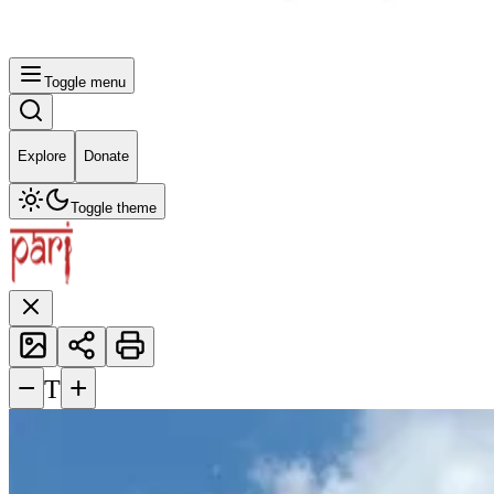
Toggle menu
Explore
Donate
Toggle theme
−
+
T