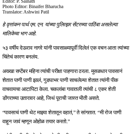
Editor
:
P. Sainath
Photo Editor
:
Binaifer Bharucha
Translator
:
Ashwini Patil
हे वृत्तांकन पार्थ एम. एन. यांच्या पुलित्झर सेंटरच्या पाठिंबा असलेल्या
मालिकेचा भाग आहे.
५३ वर्षीय देऊराव नागरे यांनी पावसाळ्यापूर्वी दिलेलं एक वचन आता त्यांच्या
चिंतेचं कारण बनलंय.
अख्खा सप्टेंबर महिना त्यांची परीक्षा पाहणारा ठरला. मुसळधार पावसानं
शेतात पाणी पाणी झालं, गुडघाभर पाणी साचलेल्या शेतात त्यांनी पीक
वाचवायचा आटापिटा केला. चकलांबा गावातली त्यांची ८ एकर शेती
डोंगराच्या उतारावर आहे, जिथं पूराची जास्त भीती असते.
“पावसाचं पाणी थेट माझ्या शेतातून वहातं,” ते सांगतात. “मी रोज पाणी
वाहून जावं म्हणून ओहोळ तयार करतो.”