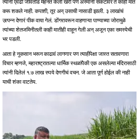
त्यांनी एवढी जीवतोड मेहनत केली खरी पण अस्मानी संकटावर ते काही मात
करू शकले नाही. कपाशी, तूर अन् उसाची नासाडी झाली. ३ लाखांचं
उत्पन्न देणारं पीक वाया गेलं. डोंगरावरून वाहणाऱ्या पाण्याच्या जोरामुळे
त्यांच्या शेतजमिनीतली काही मातीही वाहून गेली अन् अजून एका समस्येची
भर पडली.
आता हे नुकसान भरून काढावं लागणार पण त्याहीपेक्षा जास्त सतावणारा
विचार म्हणजे, महाराष्ट्रातल्या धार्मिक स्थळांपैकी एक असलेल्या मंदिरासाठी
त्यांनी दिलेलं १.७ लाख रुपये देणगीचं वचन. जे आता पूर्ण होईल की नाही
याची शंका वाटतेय.