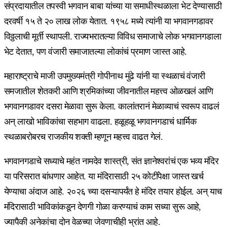
संप्रदायातील तपस्वी भगवान बाबा यांच्या या समाधीस्थळाला भेट देण्यासाठी
दरवर्षी १५ ते २० लाख लोक येतात. १९५८ मध्ये त्यांनी या भगवानगडावर
विठ्ठलाची मूर्ती स्थापली. राज्यभरातल्या विविध समाजाचे लोक भगवानगडाला
भेट देतात, पण वंजारी समाजातल्या लोकांचं प्रमाण जास्त आहे.
महाराष्ट्राचे माजी उपमुख्यमंत्री गोपीनाथ मुंढे यांनी या स्थळाचं वंजारी
समजातील शेतकरी आणि श्रमिकांच्या जीवनातील महत्त्व ओळखलं आणि
भगवानगडावर दसरा मेळावा सुरू केला. कालांतरानं मेळाव्याचं स्वरूप वाढलं
अन् लाखो भाविकांचा सहभाग वाढला. हळूहळू भगवानगडाचं धार्मिक
स्थळाबरोबरच राजकीय शक्ती म्हणून महत्त्व वाढत गेलं.
भगवानगडाचे सध्याचे महंत नामदेव शास्त्री, संत ज्ञानेश्वरांचं एक भव्य मंदिर
या परिसरात बांधणार आहेत. या मंदिरासाठी २५ कोटींपेक्षा जास्त खर्च
येण्याचा अंदाज आहे. २०२६ च्या दसऱ्यापर्यंत हे मंदिर तयार होईल. अन् याच
मंदिरासाठी भाविकांकडून देणगी गोळा करण्याचं काम सध्या सुरू आहे,
ज्यापैकी अनेकांचा दोन वेळच्या जेवणाचीही भ्रांत आहे.