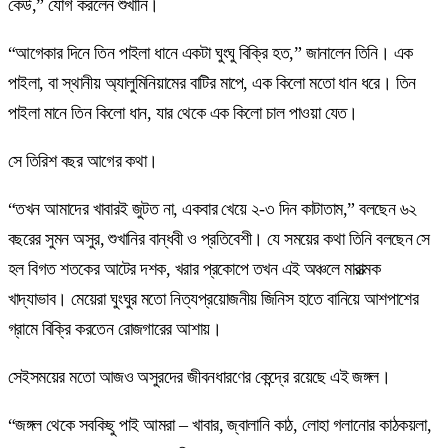
কেউ,” যোগ করলেন শুখানি।
“আগেকার দিনে তিন পাইলা ধানে একটা ঘুংঘু বিক্রি হত,” জানালেন তিনি। এক
পাইলা, বা স্থানীয় অ্যালুমিনিয়ামের বাটির মাপে, এক কিলো মতো ধান ধরে। তিন
পাইলা মানে তিন কিলো ধান, যার থেকে এক কিলো চাল পাওয়া যেত।
সে তিরিশ বছর আগের কথা।
“তখন আমাদের খাবারই জুটত না, একবার খেয়ে ২-৩ দিন কাটাতাম,” বলছেন ৬২
বছরের সুমন অসুর, শুখানির বান্ধবী ও প্রতিবেশী। যে সময়ের কথা তিনি বলছেন সে
হল বিগত শতকের আটের দশক, খরার প্রকোপে তখন এই অঞ্চলে মারাত্মক
খাদ্যাভাব। মেয়েরা ঘুংঘুর মতো নিত্যপ্রয়োজনীয় জিনিস হাতে বানিয়ে আশপাশের
গ্রামে বিক্রি করতেন রোজগারের আশায়।
সেইসময়ের মতো আজও অসুরদের জীবনধারণের কেন্দ্রে রয়েছে এই জঙ্গল।
“জঙ্গল থেকে সবকিছু পাই আমরা – খাবার, জ্বালানি কাঠ, লোহা গলানোর কাঠকয়লা,