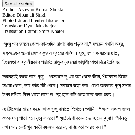
See all credits
Author
:
Ashwini Kumar Shukla
Editor
:
Dipanjali Singh
Photo Editor
:
Binaifer Bharucha
Translator
:
Dyuti Mukherjee
Translation Editor
:
Smita Khator
“ঘুংঘু পরে জঙ্গলে গেলে কোনওদিন মাথায় বাজ পড়বে না,” বলছেন শুখানি অসুর,
ঝাড়খণ্ডের গুমলা জেলার কুজাম গ্রামের বাসিন্দা। ঘুংঘু হল এক ধরনের ছাতা,
চিহুরলতা বা স্থানীয়ভাবে পরিচিত মালু-র (ফানেরা ভাহ্‌লি) পাতা দিয়ে তৈরি হয়।
সারাবছরই কাজে লাগে ঘুংঘু। গরমকালে লু-এর হাত থেকে বাঁচায়, শীতকালে হিমেল
হাওয়া থেকে, আর বর্ষায় বৃষ্টি থেকে। সবচেয়ে বড়ো কথা, চোঙা আকারের ঘুংঘু মাথার
উপর চাপিয়ে নিলে ধরতে লাগে না, দুই হাত খালি থাকে কাজ করার জন্য।
ছোটোবেলায় মায়ের কাছে থেকে ঘুংঘু বানাতে শিখেছেন শুখানি। “আগে সকলে জঙ্গল
থেকে মালু পাতা এনে ঘুংঘু বানাতো,” স্মৃতিচারণা করেন ৫৬ বছরের বৃদ্ধা। “কিন্তু
এখন আর কেউ খুব একটা ব্যবহার করে না, বানায় তো আরও কম।”