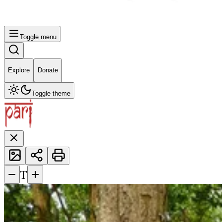
Toggle menu
Explore
Donate
Toggle theme
−
+
T