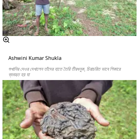
Ashwini Kumar Shukla
শুখানির দেওর দেখালেন তাঁদের হাতে তৈরি তীরধনুক, চিরাচরিত ভাবে শিকারে
ব্যবহৃত হয় যা