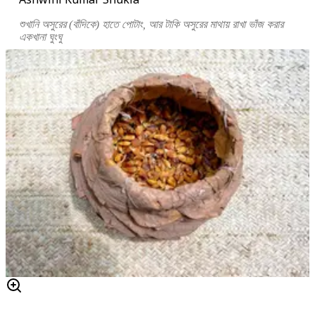
শুখানি অসুরের (বাঁদিকে) হাতে পোটাং, আর টাকি অসুরের মাথায় রাখা ভাঁজ করার
একখানা ঘুংঘু