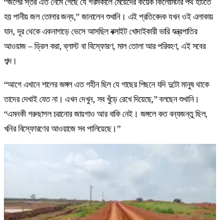
“জলের স্তর এত নেমে গেছে যে গরমকালে মেয়েদের কয়েক কিলোমিটার পথ হাঁটতে
হয় পানীয় জল তোলার জন্য,” জানালেন শুখানি। এই প্রতিবেদক যখন ওই এলাকায়
যান, দূর থেকে একনাগাড়ে ভেসে আসছিল বক্সাইট খোদাইকারী ভারি যন্ত্রপাতির
আওয়াজ – ড্রিল করা, ব্লাস্ট বা বিস্ফোরণ, মাল তোলা আর পরিবহণ, এই সবের
শব্দ।
“আগে এখানে শালের জঙ্গল এত গহীন ছিল যে গাছের পিছনে যদি দুটো মানুষ থাকে
তাদের দেখাই যেত না। এখন দেখুন, সব খুঁড়ে রেখে দিয়েছে,” বলছেন শুখানি।
“এমনকী গরুছাগল চরানোর জায়গাও আর বাকি নেই। জঙ্গলে কত বন্যজন্তু ছিল,
খনির বিস্ফোরণের আওয়াজে সব পালিয়েছে।”