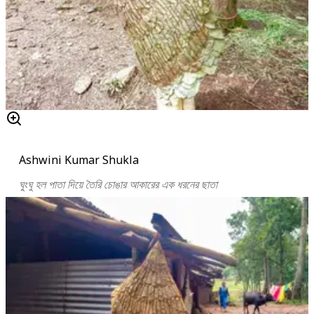
Ashwini Kumar Shukla
ঘুংঘু হল পাতা দিয়ে তৈরি চোঙার আকারের এক ধরনের ছাতা