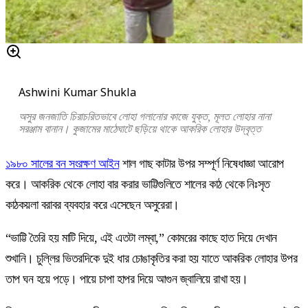
Ashwini Kumar Shukla
অসুর জনজাতি চিরাচরিতভাবে লোহা গলানোর কাজে যুক্ত, মূলত লোহার নানা
সরঞ্জাম বানান। কুজামের মাঠেঘাটে ছড়িয়ে থাকে আকরিক লোহার উদ্বৃত্ত
১৯৮০ সালের বন সংরক্ষণ আইন
শাল গাছ কাটার উপর সম্পূর্ণ নিষেধাজ্ঞা আরোপ
করে। আকরিক থেকে লোহা বার করার ভাট্টিগুলিতে শালের কাঠ থেকে নিঃসৃত
কাঠকয়লা বরাবর ব্যবহার করে এসেছেন অসুরেরা।
“ভাট্টি তৈরি হয় মাটি দিয়ে, এই এতটা লম্বা,” কোমরের কাছে হাত দিয়ে দেখান
শুখানি। চুল্লির ভিতরদিকে দুই ধার চোঙাকৃতির করা হয় যাতে আকরিক লোহার উপর
তাপ ঘন হয়ে পড়ে। পায়ে চাপা হাপর দিয়ে আগুন জ্বালিয়ে রাখা হয়।