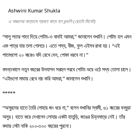
Ashwini Kumar Shukla
এ অঞ্চলের অন্যতম প্রধান খাদ্য হল গুন্ডলি (ছোটো মিলেট)
“মালু লতার পাতা দিয়ে পোটাং-ও বানাই আমরা,” জানালেন শুখানি। পোটাং হল এমন
এক পাত্র যার তলা গোলচে। এতে শস্য, বীজ, ফুল এইসব রাখা হয়। “এই
পাতাগুলো ২০ বছরও যদি রেখে দেন, পোকা ধরবে না।”
বসন্তকালে নতুন বছরের উদযাপন সরহুল পরবে পোটাং ভরে ওঠে সদ্য তোলা চালে।
“এইগুলো মাথায় রেখে নাচ করি আমরা,” জানালেন শুখানি।
*****
“অসুরদের হাতে তৈরি লোহায় জং ধরে না,” বলেন শুখানির স্বামী, ৬১ বছরের বন্ধুয়া
অসুর। হাতে করে দেখালেন লোহার একটা হাতুড়ি, জঙের চিহ্নমাত্র নেই। তাঁর
কথায় সেটা নাকি ২০০-৩০০ বছরের পুরনো।