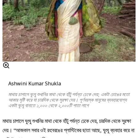
Ashwini Kumar Shukla
মাথায় চাপালে ঘুংঘু শুখানির মাথা থেকে হাঁটু পর্যন্ত ঢেকে দেয়; একটা চোঙের মতো
আকার সৃষ্টি করে যা চারদিক থেকে সুরক্ষা দেয়। পূর্ণবয়স্ক মানুষের ব্যবহারযোগ্য
একটা ঘুংঘু বানাতে ১,০০০ থেকে ২,০০০টি পাতা লাগে
মাথায় চাপালে ঘুংঘু শুখানির মাথা থেকে হাঁটু পর্যন্ত ঢেকে দেয়, চারদিক থেকে সুরক্ষা
দেয়। “আজকাল সবার ওই রংবেরঙের প্লাস্টিকের ছাতা আছে, ঘুংঘু ব্যবহার করে না