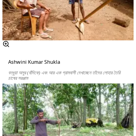
Ashwini Kumar Shukla
বন্ধুয়া অসুর (বাঁদিকে) এবং আর এক গ্রামবাসী দেখাচ্ছেন তাঁদের লোহার তৈরি
চাষের সরঞ্জাম