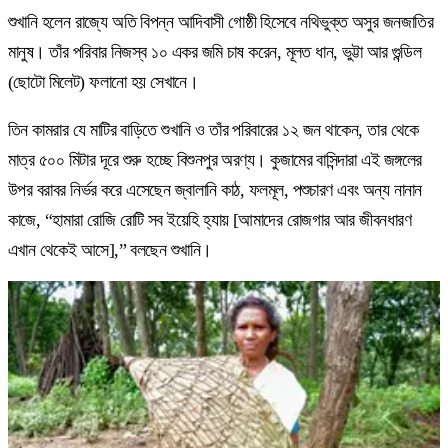
শুখানি হলেন রাজ্যে অতি বিপন্ন আদিবাসী গোষ্ঠী হিসেবে নথিভুক্ত অসুর জনজাতির
মানুষ। তাঁর পরিবার নিজস্ব ১০ একর জমি চাষ করেন, মূলত ধান, ভুট্টা আর গুন্ডিল
(ছোটো মিলেট) ফলানো হয় সেখানে।
তিন কামরার যে মাটির বাড়িতে শুখানি ও তাঁর পরিবারের ১২ জন থাকেন, তার থেকে
মাত্র ৫০০ মিটার দূরে শুরু হচ্ছে বিশুনপুর অরণ্য। কুজামের বাসিন্দারা এই জঙ্গলের
উপর বরাবর নির্ভর করে এসেছেন জ্বালানি কাঠ, ফলমূল, পশুচারণ এবং অন্য নানান
কাজে, “হামারা রোজি রোটি সব ইয়েহি হ্যায় [আমাদের রোজগার আর জীবনধারণ
এখান থেকেই আসে],” বলছেন শুখানি।