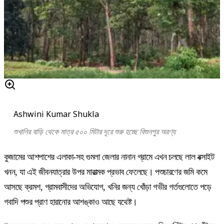
Ashwini Kumar Shukla
শুখানির বাড়ি থেকে মাত্র ৫০০ মিটার দূরে শুরু হচ্ছে বিশুনপুর অরণ্য
কুজামের আশপাশের এলাকা-সহ গুমলা জেলার নানান গ্রামে এখন চলছে লাল বক্সাইট
খনন, যা এই জীবনযাত্রার উপর মারাত্মক প্রভাব ফেলেছে। পশুচারণের জমি কমে
আসছে ক্রমশ, গ্রামবাসীদের অভিযোগ, খনির জন্য খোঁড়া গভীর গর্তগুলোতে পড়ে
গবাদি পশুর প্রাণ হারানোর আশঙ্কাও আছে যথেষ্ট।