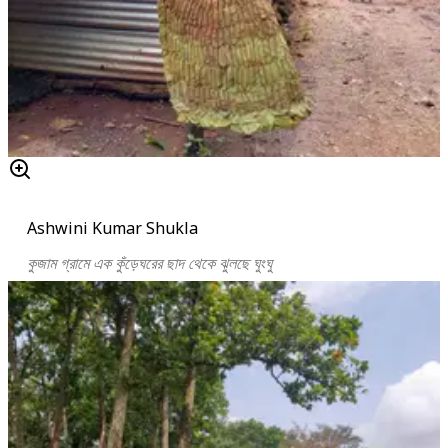
Ashwini Kumar Shukla
কুজাম গ্রামে এক কুঁড়েঘরের ছাদ থেকে ঝুলছে ঘুংঘু