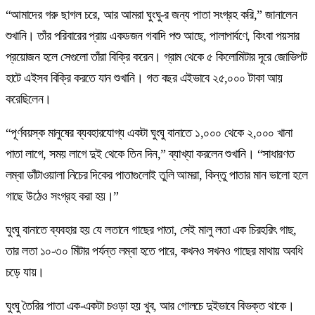
“আমাদের গরু ছাগল চরে, আর আমরা ঘুংঘু-র জন্য পাতা সংগ্রহ করি,” জানালেন
শুখানি। তাঁর পরিবারের প্রায় একডজন গবাদি পশু আছে, পালাপার্বণে, কিংবা পয়সার
প্রয়োজন হলে সেগুলো তাঁরা বিক্রি করেন। গ্রাম থেকে ৫ কিলোমিটার দূরে জোভিপট
হাটে এইসব বিক্রি করতে যান শুখানি। গত বছর এইভাবে ২৫,০০০ টাকা আয়
করেছিলেন।
“পূর্ণবয়স্ক মানুষের ব্যবহারযোগ্য একটা ঘুংঘু বানাতে ১,০০০ থেকে ২,০০০ খানা
পাতা লাগে, সময় লাগে দুই থেকে তিন দিন,” ব্যাখ্যা করলেন শুখানি। “সাধারণত
লম্বা ডাঁটাওয়ালা নিচের দিকের পাতাগুলোই তুলি আমরা, কিন্তু পাতার মান ভালো হলে
গাছে উঠেও সংগ্রহ করা হয়।”
ঘুংঘু বানাতে ব্যবহার হয় যে লতানে গাছের পাতা, সেই মালু লতা এক চিরহরিৎ গাছ,
তার লতা ১০-৩০ মিটার পর্যন্ত লম্বা হতে পারে, কখনও সখনও গাছের মাথায় অবধি
চড়ে যায়।
ঘুংঘু তৈরির পাতা এক-একটা চওড়া হয় খুব, আর গোলচে দুইভাবে বিভক্ত থাকে।