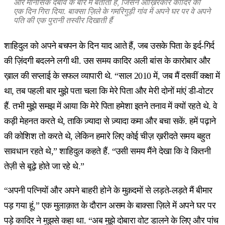
और मानसिक दबाव के बारे में बताती हैं, जिसने आख़िरकार कादिर को
एक दिन गिरा दिया. बाक्सा ज़िले के गमरिगुड़ी गांव में अपने घर पर वे अपने
पति की एक पुरानी तस्वीर दिखाती हैं
शाहिदुल को अपने बचपन के दिन याद आते हैं, जब उसके पिता के इर्द-गिर्द
की ज़िंदगी बदलने लगी थी. उस समय कादिर अली बांस के कारोबार और
ख़ाल की सप्लाई के सफल व्यापारी थे. “साल 2010 में, जब मैं दसवीं कक्षा में
था, तब पहली बार मुझे पता चला कि मेरे पिता और मेरी दोनों मांएं डी-वोटर
हैं. तभी मुझे समझ में आया कि मेरे पिता हमेशा इतने तनाव में क्यों रहते थे. वे
कड़ी मेहनत करते थे, ताकि ज़्यादा से ज़्यादा कमा और बचा सकें. हमें पढ़ाने
की कोशिश तो करते थे, लेकिन हमारे लिए कोई चीज़ ख़रीदते समय बहुत
सावधान रहते थे,” शाहिदुल कहते हैं. “उसी समय मैंने देखा कि वे कितनी
तेज़ी से बूढ़े होते जा रहे थे.”
“अपनी पत्नियों और अपने बाहरी होने के मुक़दमों से लड़ते-लड़ते मैं बीमार
पड़ गया हूं,” एक मुलाक़ात के दौरान असम के बाक्सा ज़िले में अपने घर पर
पड़े कादिर ने मुझसे कहा था. “अब मुझे दोबारा वोट डालने के लिए और पांच