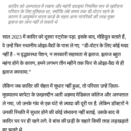
कादिर को अस्पताल में रखना और महंगी दवाइयां नियमित रूप से ख़रीदना
परिवार के लिए मुश्किल था, क्योंकि लंबे समय तक डी-वोटर रहने के
कारण वे आयुष्मान भारत कार्ड के तहत अन्य नागरिकों की तरह मुफ़्त
इलाज का लाभ नहीं ले सकते थे
साल 2023 में कादिर को दूसरा स्ट्रोक पड़ा. इसके बाद, मोहिदुल बताते हैं,
वे उन्हें फिर स्थानीय ओझा-वैद्यों के पास ले गए. “डी-वोटर के लिए कोई मदद
नहीं है - न वृद्धावस्था पेंशन, न सरकारी सहायता से इलाज. इलाज बहुत
महंगा होने के कारण, हमने लगभग तीन महीने तक फिर से ओझा-वैद्य से ही
इलाज करवाया.”
लेकिन जब कादिर की सेहत में सुधार नहीं हुआ, तो परिवार उन्हें ज़िला-
मुख्यालय बरपेटा के फ़ख़रुद्दीन अली अहमद मेडिकल कॉलेज और अस्पताल
ले गया, जो उनके गांव से एक घंटे से ज़्यादा की दूरी पर है. लेकिन डॉक्टरों ने
उनकी स्थिति में सुधार होने की कोई संभावना नहीं बताई. उसके बाद से
कादिर घर पर ही रहने लगे. वे बांस की छड़ी के सहारे किसी तरह लड़खड़ाते
हुए चलते थे.