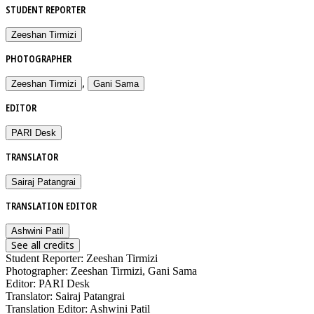
STUDENT REPORTER
Zeeshan Tirmizi
PHOTOGRAPHER
,
Zeeshan Tirmizi
Gani Sama
EDITOR
PARI Desk
TRANSLATOR
Sairaj Patangrai
TRANSLATION EDITOR
Ashwini Patil
See all credits
Student Reporter
:
Zeeshan Tirmizi
Photographer
:
Zeeshan Tirmizi, Gani Sama
Editor
:
PARI Desk
Translator
:
Sairaj Patangrai
Translation Editor
:
Ashwini Patil