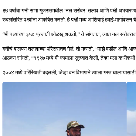
३७ वर्षांचा गनी सामा गुजरातमधील ‘नल सरोवर’ तलाव आणि पक्षी अभयारण्
स्थलांतरित पक्ष्यांना आकर्षित करतो. हे पक्षी मध्य आशियाई हवाई-मार्गावर
“मी पक्ष्यांच्या ३५० प्रजाती ओळखू शकतो,” ते सांगतात, त्यात नल सरोवराव
गनीचं बालपण तलावाच्या परिसरातच गेलं. तो म्हणतो, “माझे वडील आणि आजो
आठवण सांगतो, “१९९७ मध्ये मी कामाला सुरुवात केली, तेव्हा मला कधीकध
२००४ मध्ये परिस्थिती बदलली, जेव्हा वन विभागाने त्याला गस्त घालण्यासाठ