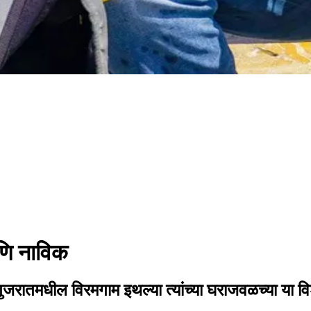
णि नाविक
जे गुजरातमधील विरमगाम इथल्या त्यांच्या घराजवळच्या य