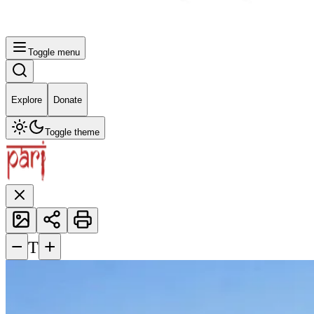
Toggle menu
Explore
Donate
Toggle theme
−
+
T