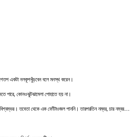
ভর জগতপ একটা নলকূপখুঁড়বেন বলে মনস্থ করেন।
নতে পারে, কোনওঝুটঝামেলা পোহাতে হয় না।
গান বিশ্বম্ভর। তবেতা থেকে এক ফোঁটাওজল পাননি। তারপরতিন নম্বর, চার নম্বর…