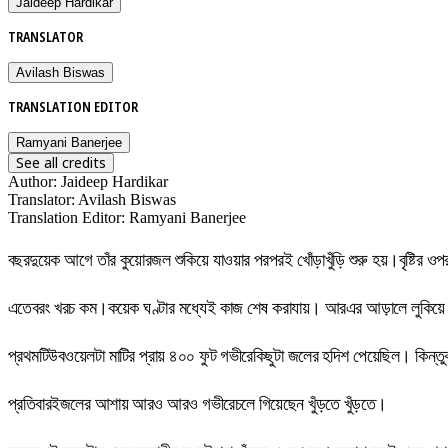
Jaideep Hardikar
TRANSLATOR
Avilash Biswas
TRANSLATION EDITOR
Ramyani Banerjee
See all credits
Author
:
Jaideep Hardikar
Translator
:
Avilash Biswas
Translation Editor
:
Ramyani Banerjee
বছরদুয়েক আগে তাঁর কুয়োরজল শুকিয়ে যাওয়ার পরপরই খোঁড়াখুঁড়ি শুরু হয়।বৃষ্ট
এতেবরং খরচ কম।কয়েক ঘণ্টার মধ্যেই কাজ শেষ করাযায়। আরএর আড়ালে লুকিয়
প্রথমটিউবওয়েলটা মাটির প্রায় ৪০০ ফুট গভীরেকিছুটা জলের হদিশ পেয়েছিল। কিন্
প্রতিবারইজলের আশায় আরও আরও গভীরেচলে গিয়েছেন খুঁড়তে খুঁড়তে।