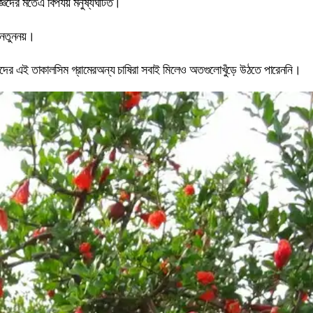
ঞদের মতেএ বিপর্যয় মনুষ্যঘটিত।
 নতুননয়।
াঁদের এই তাকালসিম গ্রামেরঅন্য চাষিরা সবাই মিলেও অতগুলোখুঁড়ে উঠতে পারেননি।