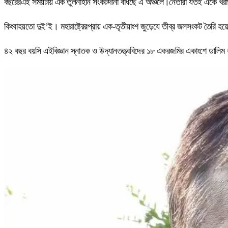
বছরেরএই সময়টায় এক তুলনাহীন সংকটদানা বাঁধছে এ অঞ্চলে।নেতারা যতই একে খরাঅর্
কিংবাহয়তো দুই’ই। মহারাষ্ট্রেরপ্রায় এক-তৃতীয়াংশ জুড়েযে তীব্র জলসংকট তৈরি 
৪২ বছর বয়সি এইবিজ্ঞান স্নাতক ও উদ্যানতত্ত্ববিদের ১৮ একরজমির একাংশে ডালিম