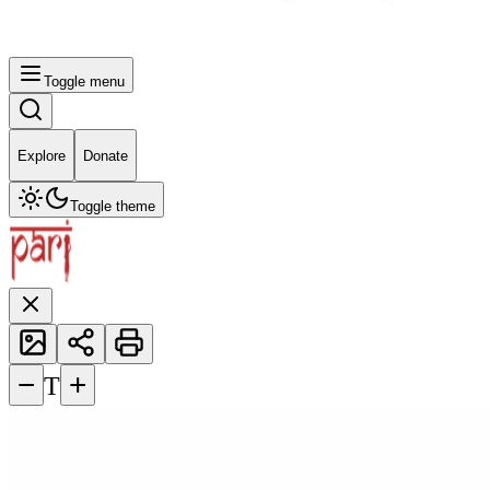
Toggle menu
Explore
Donate
Toggle theme
−
+
T