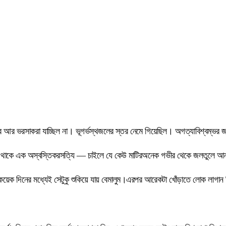
ির ওপর আর ভরসাকরা যাচ্ছিল না। ভূগর্ভস্থজলের স্তর নেমে গিয়েছিল। অগত্যাবিশ্বম্
ে থাকে এক অস্বস্তিকরসত্যি — চাইলে যে কেউ মাটিরঅনেক গভীর থেকে জলতুলে আ
তুকয়েক দিনের মধ্যেই সেটুকু শুকিয়ে যায় বেমালুম।এরপর আরেকটা খোঁড়াতে লোক লা